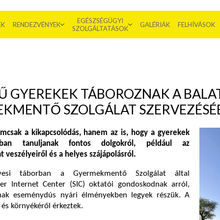
EGÉSZSÉGÜGYI
EK
RENDEZVÉNYEK
GALÉRIÁK
FELHÍVÁSOK
SZOLGÁLTATÁSOK
Ű GYEREKEK TÁBOROZNAK A BALA
KMENTŐ SZOLGÁLAT SZERVEZÉSÉ
emcsak a kikapcsolódás, hanem az is, hogy a gyerekek
ában tanuljanak fontos dolgokról, például az
t veszélyeiről és a helyes szájápolásról.
vesi táborban a Gyermekmentő Szolgálat által
er Internet Center (SIC) oktatói gondoskodnak arról,
knak eseménydús nyári élményekben legyek részük. A
 és környékéről érkeztek.