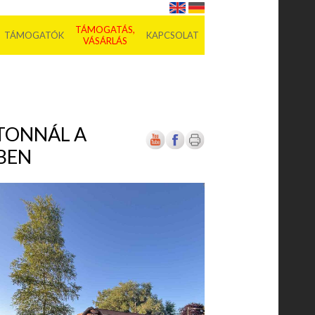
TÁMOGATÁS,
TÁMOGATÓK
KAPCSOLAT
VÁSÁRLÁS
TONNÁL A
BEN