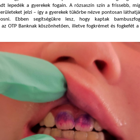
dt lepedék a gyerekek fogain. A rózsaszín szín a frissebb, míg
erületeket jelzi – így a gyerekek tükörbe nézve pontosan láthatják
osni. Ebben segítségükre lesz, hogy kaptak bambuszfog
az OTP Banknak köszönhetően, illetve fogkrémet és fogkefét a 