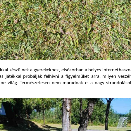
kal készülnek a gyerekeknek, elsősorban a helyes internethaszná
s játékkal próbálják felhívni a figyelmüket arra, milyen veszél
ne világ. Természetesen nem maradnak el a nagy strandolások