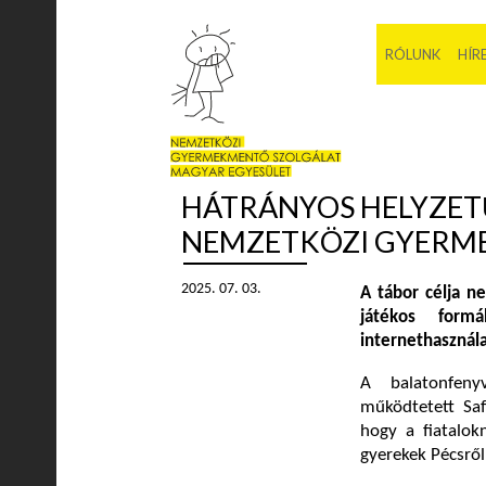
RÓLUNK
HÍR
HÁTRÁNYOS HELYZET
NEMZETKÖZI GYERME
2025. 07. 03.
A tábor célja n
játékos form
internethasznála
A balatonfeny
működtetett Saf
hogy a fiatalo
gyerekek Pécsről