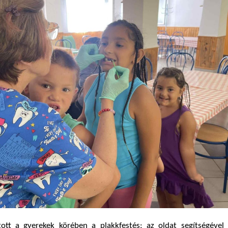
tott a gyerekek körében a plakkfestés: az oldat segítségével 