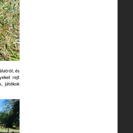
latról, és
yeket rejt
, játékok