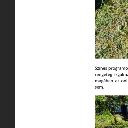
Színes programok
rengeteg izgalma
magában az onli
sem.