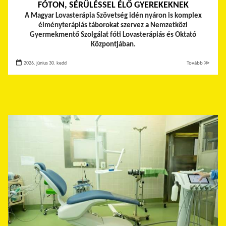
FÓTON, SÉRÜLÉSSEL ÉLŐ GYEREKEKNEK
A Magyar Lovasterápia Szövetség idén nyáron is komplex
élményterápiás táborokat szervez a Nemzetközi
Gyermekmentő Szolgálat fóti Lovasterápiás és Oktató
Központjában.
2026. június 30. kedd
Tovább ≫