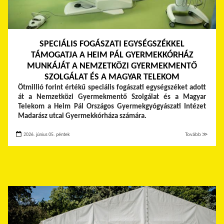
SPECIÁLIS FOGÁSZATI EGYSÉGSZÉKKEL
TÁMOGATJA A HEIM PÁL GYERMEKKÓRHÁZ
MUNKÁJÁT A NEMZETKÖZI GYERMEKMENTŐ
SZOLGÁLAT ÉS A MAGYAR TELEKOM
Ötmillió forint értékű speciális fogászati egységszéket adott
át a Nemzetközi Gyermekmentő Szolgálat és a Magyar
Telekom a Heim Pál Országos Gyermekgyógyászati Intézet
Madarász utcai Gyermekkórháza számára.
2026. június 05. péntek
Tovább ≫