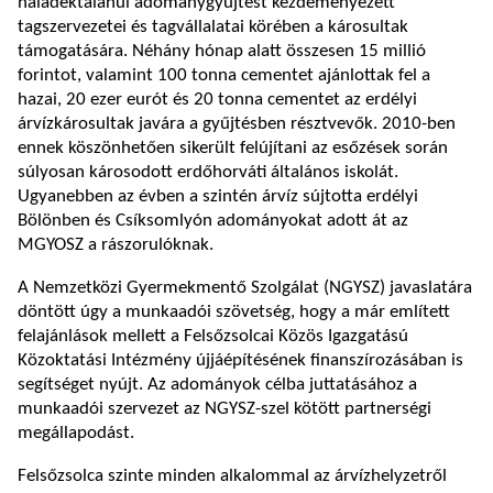
haladéktalanul adománygyűjtést kezdeményezett
tagszervezetei és tagvállalatai körében a károsultak
támogatására. Néhány hónap alatt összesen 15 millió
forintot, valamint 100 tonna cementet ajánlottak fel a
hazai, 20 ezer eurót és 20 tonna cementet az erdélyi
árvízkárosultak javára a gyűjtésben résztvevők. 2010-ben
ennek köszönhetően sikerült felújítani az esőzések során
súlyosan károsodott erdőhorváti általános iskolát.
Ugyanebben az évben a szintén árvíz sújtotta erdélyi
Bölönben és Csíksomlyón adományokat adott át az
MGYOSZ a rászorulóknak.
A Nemzetközi Gyermekmentő Szolgálat (NGYSZ) javaslatára
döntött úgy a munkaadói szövetség, hogy a már említett
felajánlások mellett a Felsőzsolcai Közös Igazgatású
Közoktatási Intézmény újjáépítésének finanszírozásában is
segítséget nyújt. Az adományok célba juttatásához a
munkaadói szervezet az NGYSZ-szel kötött partnerségi
megállapodást.
Felsőzsolca szinte minden alkalommal az árvízhelyzetről