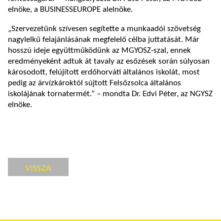
elnöke, a BUSINESSEUROPE alelnöke.
„Szervezetünk szívesen segítette a munkaadói szövetség
nagylelkű felajánlásának megfelelő célba juttatását. Már
hosszú ideje együttműködünk az MGYOSZ-szal, ennek
eredményeként adtuk át tavaly az esőzések során súlyosan
károsodott, felújított erdőhorváti általános iskolát, most
pedig az árvízkároktól sújtott Felsőzsolca általános
iskolájának tornatermét.” – mondta Dr. Edvi Péter, az NGYSZ
elnöke.
VISSZA