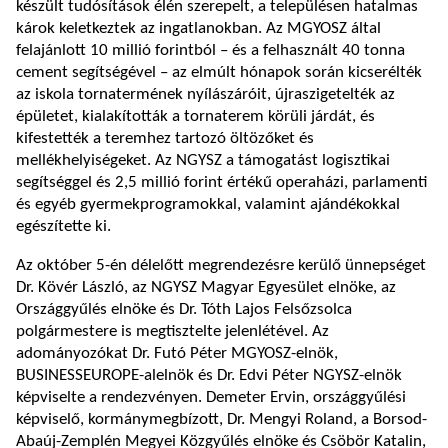
készült tudósítások élén szerepelt, a településen hatalmas
károk keletkeztek az ingatlanokban. Az MGYOSZ által
felajánlott 10 millió forintból – és a felhasznált 40 tonna
cement segítségével – az elmúlt hónapok során kicserélték
az iskola tornatermének nyílászáróit, újraszigetelték az
épületet, kialakították a tornaterem körüli járdát, és
kifestették a teremhez tartozó öltözőket és
mellékhelyiségeket. Az NGYSZ a támogatást logisztikai
segítséggel és 2,5 millió forint értékű operaházi, parlamenti
és egyéb gyermekprogramokkal, valamint ajándékokkal
egészítette ki.
Az október 5-én délelőtt megrendezésre kerülő ünnepséget
Dr. Kövér László, az NGYSZ Magyar Egyesület elnöke, az
Országgyűlés elnöke és Dr. Tóth Lajos Felsőzsolca
polgármestere is megtisztelte jelenlétével. Az
adományozókat Dr. Futó Péter MGYOSZ-elnök,
BUSINESSEUROPE-alelnök és Dr. Edvi Péter NGYSZ-elnök
képviselte a rendezvényen. Demeter Ervin, országgyűlési
képviselő, kormánymegbízott, Dr. Mengyi Roland, a Borsod-
Abaúj-Zemplén Megyei Közgyűlés elnöke és Csöbör Katalin,