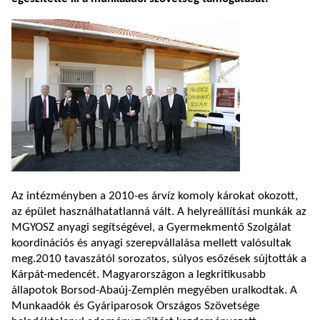
Az intézményben a 2010-es árvíz komoly károkat okozott,
az épület használhatatlanná vált. A helyreállítási munkák az
MGYOSZ anyagi segítségével, a Gyermekmentő Szolgálat
koordinációs és anyagi szerepvállalása mellett valósultak
meg.2010 tavaszától sorozatos, súlyos esőzések sújtották a
Kárpát-medencét. Magyarországon a legkritikusabb
állapotok Borsod-Abaúj-Zemplén megyében uralkodtak. A
Munkaadók és Gyáriparosok Országos Szövetsége