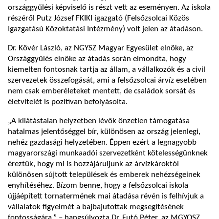
országgyűlési képviselő is részt vett az eseményen. Az iskola
részéről Putz József FKIKI igazgató (Felsőzsolcai Közös
Igazgatású Közoktatási Intézmény) volt jelen az átadáson.
Dr. Kövér László, az NGYSZ Magyar Egyesület elnöke, az
Országgyűlés elnöke az átadás során elmondta, hogy
kiemelten fontosnak tartja az állam, a vállalkozók és a civil
szervezetek összefogását, ami a felsőzsolcai árvíz esetében
nem csak emberéleteket mentett, de családok sorsát és
életvitelét is pozitívan befolyásolta.
„A kilátástalan helyzetben lévők önzetlen támogatása
hatalmas jelentőséggel bír, különösen az ország jelenlegi,
nehéz gazdasági helyzetében. Éppen ezért a legnagyobb
magyarországi munkaadói szervezetként kötelességünknek
éreztük, hogy mi is hozzájáruljunk az árvízkároktól
különösen sújtott települések és emberek nehézségeinek
enyhítéséhez. Bízom benne, hogy a felsőzsolcai iskola
újjáépített tornatermének mai átadása révén is felhívjuk a
vállalatok figyelmét a bajbajutottak megsegítésének
fontosságára.” – hangsúlyozta Dr. Futó Péter, az MGYOSZ