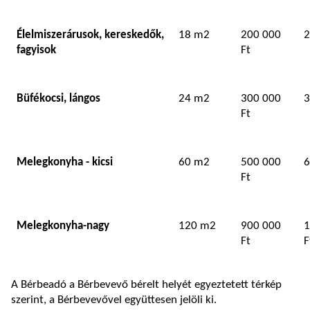
Élelmiszerárusok, kereskedők,
18 m2
200 000
2
fagyisok
Ft
Büfékocsi, lángos
24 m2
300 000
3
Ft
Melegkonyha - kicsi
60 m2
500 000
6
Ft
Melegkonyha-nagy
120 m2
900 000
1
Ft
F
A Bérbeadó a Bérbevevő bérelt helyét egyeztetett térkép
szerint, a Bérbevevővel együttesen jelöli ki.