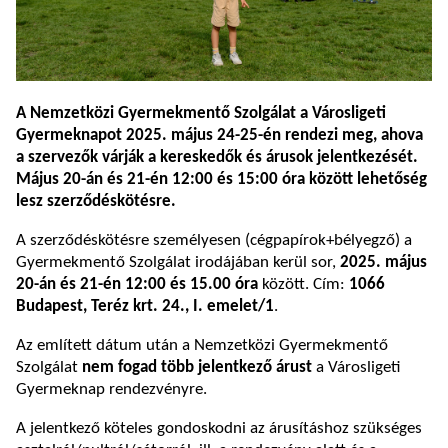
A Nemzetközi Gyermekmentő Szolgálat a Városligeti
Gyermeknapot 2025. május 24-25-én rendezi meg, ahova
a szervezők várják a kereskedők és árusok jelentkezését.
Május 20-án és 21-én 12:00 és 15:00 óra között lehetőség
lesz szerződéskötésre.
A szerződéskötésre személyesen (cégpapírok+bélyegző) a
Gyermekmentő Szolgálat irodájában kerül sor,
2025. május
20-án és 21-én 12:00 és 15.00 óra
között. Cím:
1066
Budapest, Teréz krt. 24., I. emelet/1
.
Az említett dátum után a Nemzetközi Gyermekmentő
Szolgálat
nem fogad több jelentkező árust
a Városligeti
Gyermeknap rendezvényre.
A jelentkező köteles gondoskodni az árusításhoz szükséges