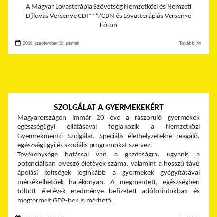
A Magyar Lovasterápia Szövetség Nemzetközi és Nemzeti
Díjlovas Versenye CDI***/CDN és Lovasterápiás Versenye
Fóton
2010. szeptember 10. péntek
Tovább ≫
SZOLGÁLAT A GYERMEKEKÉRT
Magyarországon immár 20 éve a rászoruló gyermekek
egészségügyi ellátásával foglalkozik a Nemzetközi
Gyermekmentő Szolgálat. Speciális élethelyzetekre reagáló,
egészségügyi és szociális programokat szervez.
Tevékenysége hatással van a gazdaságra, ugyanis a
potenciálisan elvesző életévek száma, valamint a hosszú távú
ápolási költségek leginkább a gyermekek gyógyításával
mérsékelhetőek hatékonyan. A megmentett, egészségben
töltött életévek eredménye befizetett adóforintokban és
megtermelt GDP-ben is mérhető.