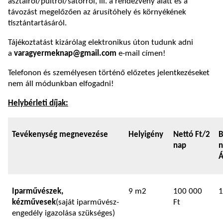
asztalról/pultról/sátorról, ill. a rendezvény alatt és a
távozást megelőzően az árusítóhely és környékének
tisztántartásáról.
Tájékoztatást kizárólag elektronikus úton tudunk adni
a
varagyermeknap@gmail.com
e-mail címen!
Telefonon és személyesen történő előzetes jelentkezéseket
nem áll módunkban elfogadni!
Helybérleti díjak:
Tevékenység megnevezése
Helyigény
Nettó Ft/2
B
nap
n
Á
Iparművészek,
9 m2
100 000
1
kézművesek
(saját iparművész-
Ft
engedély igazolása szükséges)