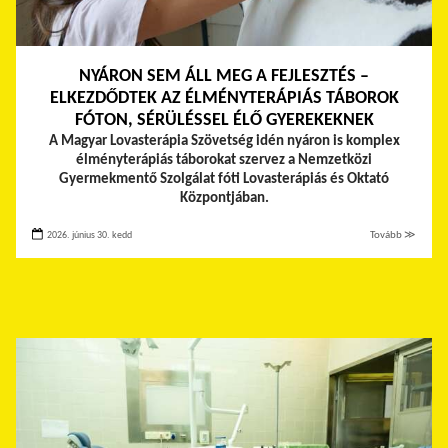
NYÁRON SEM ÁLL MEG A FEJLESZTÉS –
ELKEZDŐDTEK AZ ÉLMÉNYTERÁPIÁS TÁBOROK
FÓTON, SÉRÜLÉSSEL ÉLŐ GYEREKEKNEK
A Magyar Lovasterápia Szövetség idén nyáron is komplex
élményterápiás táborokat szervez a Nemzetközi
Gyermekmentő Szolgálat fóti Lovasterápiás és Oktató
Központjában.
2026. június 30. kedd
Tovább ≫