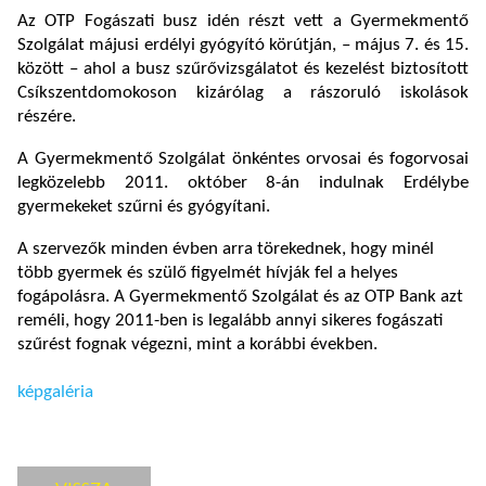
Az OTP Fogászati busz idén részt vett a Gyermekmentő
Szolgálat májusi erdélyi gyógyító körútján, – május 7. és 15.
között – ahol a busz szűrővizsgálatot és kezelést biztosított
Csíkszentdomokoson kizárólag a rászoruló iskolások
részére.
A Gyermekmentő Szolgálat önkéntes orvosai és fogorvosai
legközelebb 2011. október 8-án indulnak Erdélybe
gyermekeket szűrni és gyógyítani.
A szervezők minden évben arra törekednek, hogy minél
több gyermek és szülő figyelmét hívják fel a helyes
fogápolásra. A Gyermekmentő Szolgálat és az OTP Bank azt
reméli, hogy 2011-ben is legalább annyi sikeres fogászati
szűrést fognak végezni, mint a korábbi években.
képgaléria