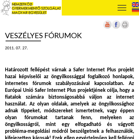
VESZÉLYES FÓRUMOK
2011. 07. 27.
Határozott fellépést várnak a Safer Internet Plus projekt
hazai képviselői az öngyilkossággal foglalkozó honlapok,
internetes fórumok szabályozásával kapcsolatban. Az
Európai Unió Safer Internet Plus projektjének célja, hogy a
fiatalok számára biztonságosabbá váljon az internet
használat. Az olyan oldalak, amelyek az öngyilkossághoz
adnak tippeket, módszereket ismertetnek, vagy éppen
olyan fórumokat tartanak fenn, melyeken az
öngyilkosságról, mint egy elfogadható és vágyott
probléma-megoldási módról beszélgetnek a felhasználók,
kifejezetten károsak! Ezek ellen egyértelműen kell fellépni