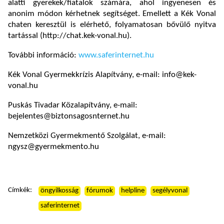
alatti gyerekek/fiatalok számára, ahol ingyenesen és
anonim módon kérhetnek segítséget. Emellett a Kék Vonal
chaten keresztül is elérhető, folyamatosan bővülő nyitva
tartással (http://chat.kek-vonal.hu).
További információ:
www.saferinternet.hu
Kék Vonal Gyermekkrízis Alapítvány, e-mail: info@kek-
vonal.hu
Puskás Tivadar Közalapítvány, e-mail:
bejelentes@biztonsagosnternet.hu
Nemzetközi Gyermekmentő Szolgálat, e-mail:
ngysz@gyermekmento.hu
Címkék:
öngyilkosság
fórumok
helpline
segélyvonal
saferinternet