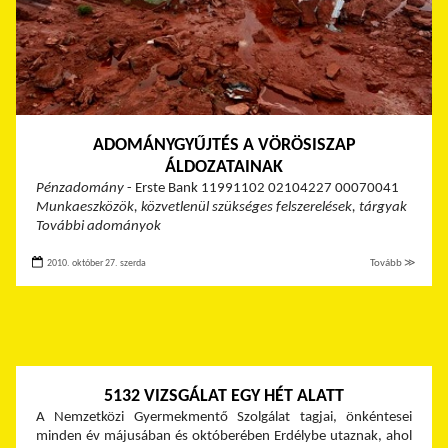
ADOMÁNYGYŰJTÉS A VÖRÖSISZAP
ÁLDOZATAINAK
Pénzadomány
- Erste Bank 11991102 02104227 00070041
Munkaeszközök, közvetlenül szükséges felszerelések, tárgyak
További adományok
2010. október 27. szerda
Tovább ≫
5132 VIZSGÁLAT EGY HÉT ALATT
A Nemzetközi Gyermekmentő Szolgálat tagjai, önkéntesei
minden év májusában és októberében Erdélybe utaznak, ahol