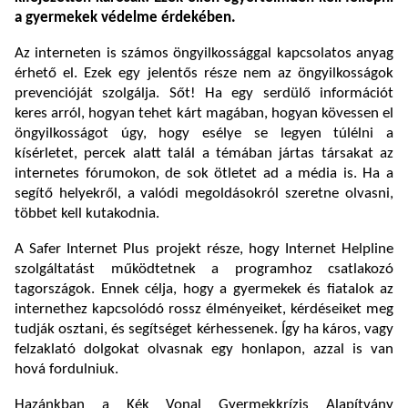
a gyermekek védelme érdekében.
Az interneten is számos öngyilkossággal kapcsolatos anyag
érhető el. Ezek egy jelentős része nem az öngyilkosságok
prevencióját szolgálja. Sőt! Ha egy serdülő információt
keres arról, hogyan tehet kárt magában, hogyan kövessen el
öngyilkosságot úgy, hogy esélye se legyen túlélni a
kísérletet, percek alatt talál a témában jártas társakat az
internetes fórumokon, de sok ötletet ad a média is. Ha a
segítő helyekről, a valódi megoldásokról szeretne olvasni,
többet kell kutakodnia.
A Safer Internet Plus projekt része, hogy Internet Helpline
szolgáltatást működtetnek a programhoz csatlakozó
tagországok. Ennek célja, hogy a gyermekek és fiatalok az
internethez kapcsolódó rossz élményeiket, kérdéseiket meg
tudják osztani, és segítséget kérhessenek. Így ha káros, vagy
felzaklató dolgokat olvasnak egy honlapon, azzal is van
hová fordulniuk.
Hazánkban a Kék Vonal Gyermekkrízis Alapítvány