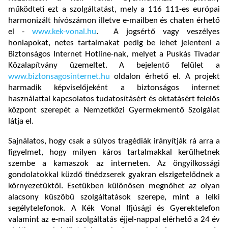
működteti ezt a szolgáltatást, mely a 116 111-es európai
harmonizált hívószámon illetve e-mailben és chaten érhető
el -
www.kek-vonal.hu
. A jogsértő vagy veszélyes
honlapokat, netes tartalmakat pedig be lehet jelenteni a
Biztonságos Internet Hotline-nak, melyet a Puskás Tivadar
Közalapítvány üzemeltet. A bejelentő felület a
www.biztonsagosinternet.hu
oldalon érhető el. A projekt
harmadik képviselőjeként a biztonságos internet
használattal kapcsolatos tudatosításért és oktatásért felelős
központ szerepét a Nemzetközi Gyermekmentő Szolgálat
látja el.
Sajnálatos, hogy csak a súlyos tragédiák irányítják rá arra a
figyelmet, hogy milyen káros tartalmakkal kerülhetnek
szembe a kamaszok az interneten. Az öngyilkossági
gondolatokkal küzdő tinédzserek gyakran elszigetelődnek a
környezetüktől. Esetükben különösen megnőhet az olyan
alacsony küszöbű szolgáltatások szerepe, mint a lelki
segélytelefonok. A Kék Vonal Ifjúsági és Gyerektelefon
valamint az e-mail szolgáltatás éjjel-nappal elérhető a 24 év