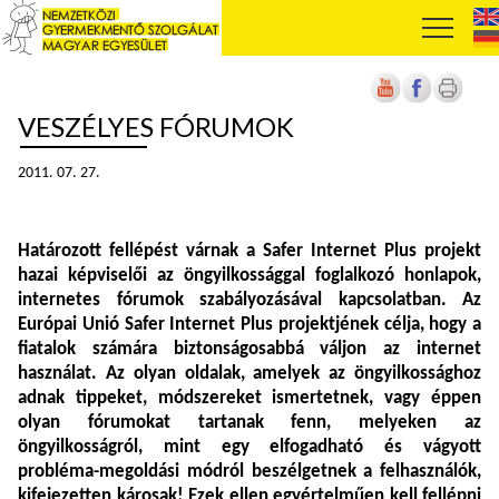
VESZÉLYES FÓRUMOK
2011. 07. 27.
Határozott fellépést várnak a Safer Internet Plus projekt
hazai képviselői az öngyilkossággal foglalkozó honlapok,
internetes fórumok szabályozásával kapcsolatban. Az
Európai Unió Safer Internet Plus projektjének célja, hogy a
fiatalok számára biztonságosabbá váljon az internet
használat. Az olyan oldalak, amelyek az öngyilkossághoz
adnak tippeket, módszereket ismertetnek, vagy éppen
olyan fórumokat tartanak fenn, melyeken az
öngyilkosságról, mint egy elfogadható és vágyott
probléma-megoldási módról beszélgetnek a felhasználók,
kifejezetten károsak! Ezek ellen egyértelműen kell fellépni