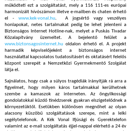
működteti ezt a szolgáltatást, mely a 116 111-es európai
harmonizált hívószámon illetve e-mailben és chaten érhető
el -
www.kek-vonal.hu
. A jogsértő vagy veszélyes
honlapokat, netes tartalmakat pedig be lehet jelenteni a
Biztonságos Internet Hotline-nak, melyet a Puskás Tivadar
Közalapítvány üzemeltet. A bejelentő felület a
www.biztonsagosinternet.hu
oldalon érhető el. A projekt
harmadik képviselőjeként a biztonságos internet
használattal kapcsolatos tudatosításért és oktatásért felelős
központ szerepét a Nemzetközi Gyermekmentő Szolgálat
látja el.
Sajnálatos, hogy csak a súlyos tragédiák irányítják rá arra a
figyelmet, hogy milyen káros tartalmakkal kerülhetnek
szembe a kamaszok az interneten. Az öngyilkossági
gondolatokkal küzdő tinédzserek gyakran elszigetelődnek a
környezetüktől. Esetükben különösen megnőhet az olyan
alacsony küszöbű szolgáltatások szerepe, mint a lelki
segélytelefonok. A Kék Vonal Ifjúsági és Gyerektelefon
valamint az e-mail szolgáltatás éjjel-nappal elérhető a 24 év