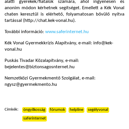
alatti gyerekek/fiatalok számára, ahol ingyenesen és
anonim módon kérhetnek segítséget. Emellett a Kék Vonal
chaten keresztül is elérhető, folyamatosan bővülő nyitva
tartással (http://chat.kek-vonal.hu).
További információ:
www.saferinternet.hu
Kék Vonal Gyermekkrízis Alapítvány, e-mail: info@kek-
vonal.hu
Puskás Tivadar Közalapítvány, e-mail:
bejelentes@biztonsagosnternet.hu
Nemzetközi Gyermekmentő Szolgálat, e-mail:
ngysz@gyermekmento.hu
Címkék:
öngyilkosság
fórumok
helpline
segélyvonal
saferinternet