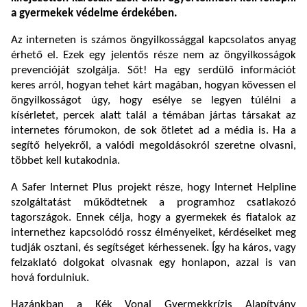
a gyermekek védelme érdekében.
Az interneten is számos öngyilkossággal kapcsolatos anyag
érhető el. Ezek egy jelentős része nem az öngyilkosságok
prevencióját szolgálja. Sőt! Ha egy serdülő információt
keres arról, hogyan tehet kárt magában, hogyan kövessen el
öngyilkosságot úgy, hogy esélye se legyen túlélni a
kísérletet, percek alatt talál a témában jártas társakat az
internetes fórumokon, de sok ötletet ad a média is. Ha a
segítő helyekről, a valódi megoldásokról szeretne olvasni,
többet kell kutakodnia.
A Safer Internet Plus projekt része, hogy Internet Helpline
szolgáltatást működtetnek a programhoz csatlakozó
tagországok. Ennek célja, hogy a gyermekek és fiatalok az
internethez kapcsolódó rossz élményeiket, kérdéseiket meg
tudják osztani, és segítséget kérhessenek. Így ha káros, vagy
felzaklató dolgokat olvasnak egy honlapon, azzal is van
hová fordulniuk.
Hazánkban a Kék Vonal Gyermekkrízis Alapítvány