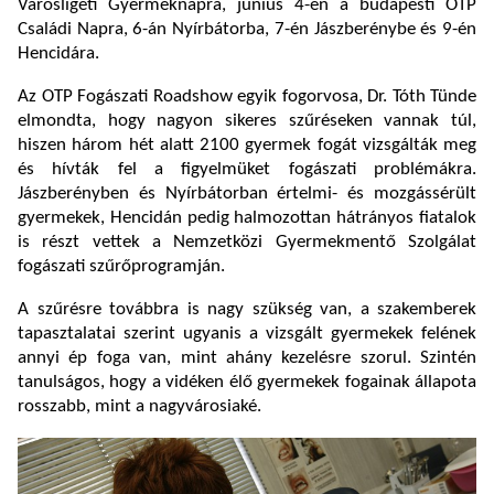
Városligeti Gyermeknapra, június 4-én a budapesti OTP
Családi Napra, 6-án Nyírbátorba, 7-én Jászberénybe és 9-én
Hencidára.
Az OTP Fogászati Roadshow egyik fogorvosa, Dr. Tóth Tünde
elmondta, hogy nagyon sikeres szűréseken vannak túl,
hiszen három hét alatt 2100 gyermek fogát vizsgálták meg
és hívták fel a figyelmüket fogászati problémákra.
Jászberényben és Nyírbátorban értelmi- és mozgássérült
gyermekek, Hencidán pedig halmozottan hátrányos fiatalok
is részt vettek a Nemzetközi Gyermekmentő Szolgálat
fogászati szűrőprogramján.
A szűrésre továbbra is nagy szükség van, a szakemberek
tapasztalatai szerint ugyanis a vizsgált gyermekek felének
annyi ép foga van, mint ahány kezelésre szorul. Szintén
tanulságos, hogy a vidéken élő gyermekek fogainak állapota
rosszabb, mint a nagyvárosiaké.