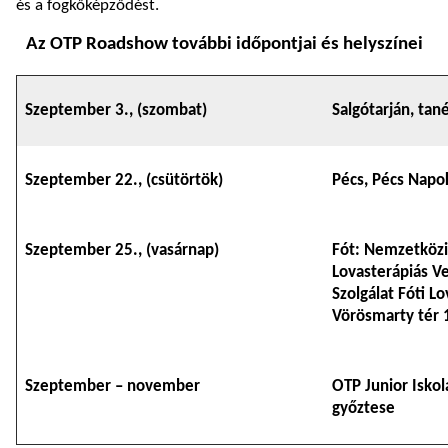
és a fogkőképződést.
Az OTP Roadshow további időpontjai és helyszínei
Szeptember 3., (szombat)
Salgótarján, ta
Szeptember 22., (csütörtök)
Pécs, Pécs Napok
Szeptember 25., (vasárnap)
Fót: Nemzetközi 
Lovasterápiás 
Szolgálat Fóti L
Vörösmarty tér 
Szeptember – november
OTP Junior Iskol
győztese