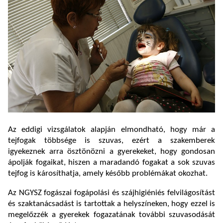
Az eddigi vizsgálatok alapján elmondható, hogy már a
tejfogak többsége is szuvas, ezért a szakemberek
igyekeznek arra ösztönözni a gyerekeket, hogy gondosan
ápolják fogaikat, hiszen a maradandó fogakat a sok szuvas
tejfog is károsíthatja, amely később problémákat okozhat.
Az NGYSZ fogászai fogápolási és szájhigiéniés felvilágosítást
és szaktanácsadást is tartottak a helyszíneken, hogy ezzel is
megelőzzék a gyerekek fogazatának további szuvasodását