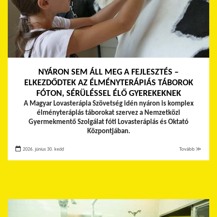
NYÁRON SEM ÁLL MEG A FEJLESZTÉS –
ELKEZDŐDTEK AZ ÉLMÉNYTERÁPIÁS TÁBOROK
FÓTON, SÉRÜLÉSSEL ÉLŐ GYEREKEKNEK
A Magyar Lovasterápia Szövetség idén nyáron is komplex
élményterápiás táborokat szervez a Nemzetközi
Gyermekmentő Szolgálat fóti Lovasterápiás és Oktató
Központjában.
2026. június 30. kedd
Tovább ≫