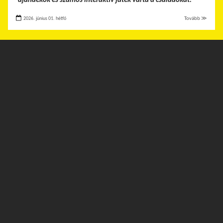
ajándékok és számos interaktív játék várta a családokat.
2026. június 01. hétfő
Tovább ≫