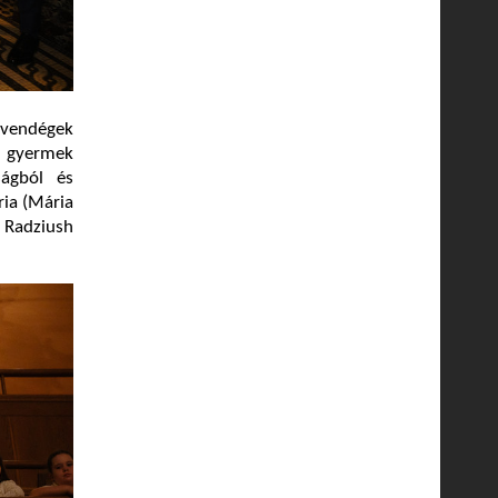
 vendégek
ok gyermek
ságból és
ria (Mária
 Radziush