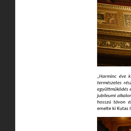
„Harminc éve k
természetes rés
együttműködés é
jubileumi alkal
hosszú távon é
emelte ki Kutas