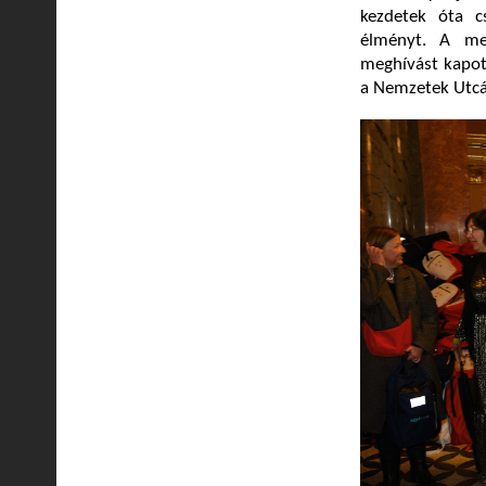
kezdetek óta c
élményt. A mes
meghívást kapot
a Nemzetek Utcáj