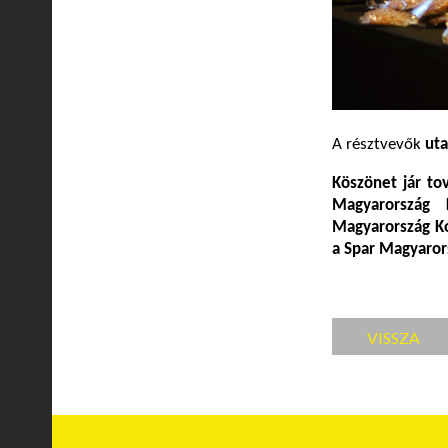
A résztvevők
uta
Köszönet jár to
Magyarország 
Magyarország K
a Spar Magyarors
VISSZA