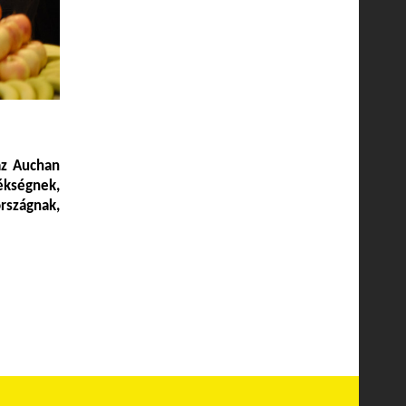
az Auchan
kségnek,
rszágnak,