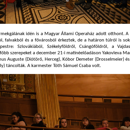
rmekgálának idén is a Magyar Állami Operaház adott otthont. A
l, falvakból és a fővárosból érkeztek, de a határon túlról is s
pestre: Szlovákiából, Székelyföldről, Csángóföldről, a Vajda
 főbb szerepeket a december 21-i matinéelőadáson Yakovleva Ma
us Auguste (Diótörő, Herceg), Kóbor Demeter (Drosselmeier) és
ály) táncolták. A karmester Tóth Sámuel Csaba volt.