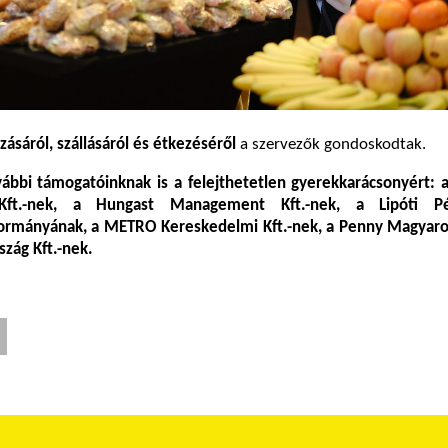
zásáról, szállásáról és étkezéséről
a szervezők gondoskodtak.
vábbi támogatóinknak is a felejthetetlen gyerekkarácsonyért: 
Kft.-nek, a Hungast Management Kft.-nek, a Lipóti Pé
ormányának, a METRO Kereskedelmi Kft.-nek, a Penny Magyaro
zág Kft.-nek.