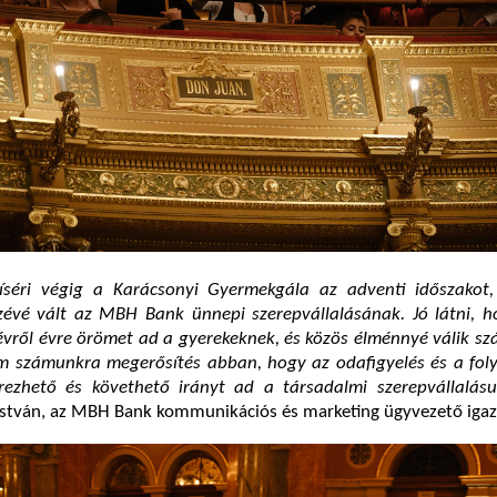
íséri végig a Karácsonyi Gyermekgála az adventi időszakot
zévé vált az MBH Bank ünnepi szerepvállalásának. Jó látni, h
vről évre örömet ad a gyerekeknek, és közös élménnyé válik sz
om számunkra megerősítés abban, hogy az odafigyelés és a fol
rezhető és követhető irányt ad a társadalmi szerepvállalás
 István, az MBH Bank kommunikációs és marketing ügyvezető igaz