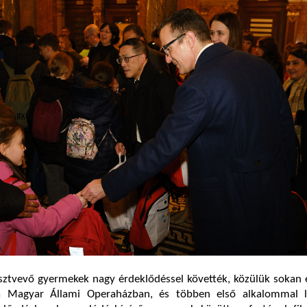
észtvevő gyermekek nagy érdeklődéssel követték, közülük sokan
 a Magyar Állami Operaházban, és többen első alkalommal l