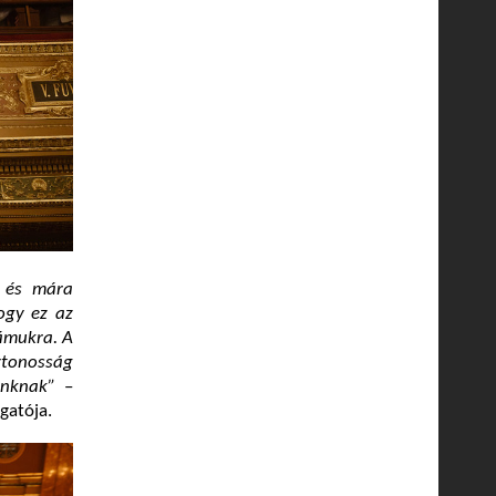
, és mára
ogy ez az
ámukra. A
ytonosság
unknak”
–
gatója.