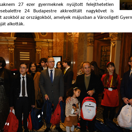
saknem 27 ezer gyermeknek nyújtott felejthetetlen
ebalettre 24 Budapestre akkreditált nagykövet is
t azokból az országokból, amelyek májusban a Városligeti Gye
át alkották.