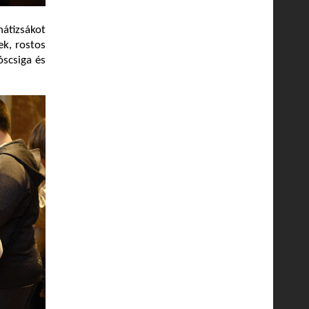
átizsákot
ek, rostos
óscsiga és