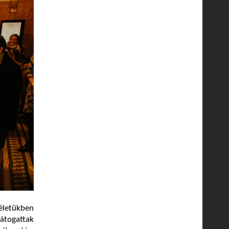
 életükben
átogattak