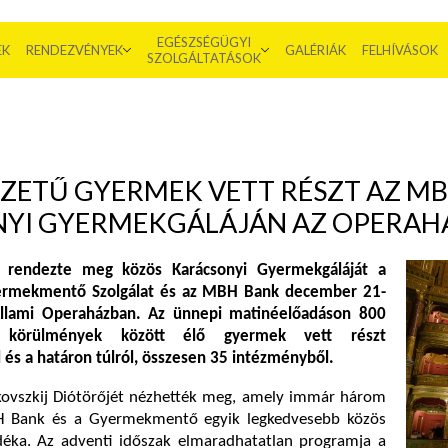
EGÉSZSÉGÜGYI
EK
RENDEZVÉNYEK
GALÉRIÁK
FELHÍVÁSOK
SZOLGÁLTATÁSOK
YZETŰ GYERMEK VETT RÉSZT AZ M
NYI GYERMEKGÁLÁJÁN AZ OPERA
 rendezte meg közös Karácsonyi Gyermekgáláját a
rmekmentő Szolgálat és az MBH Bank december 21-
llami Operaházban. Az ünnepi matinéelőadáson 800
 körülmények között élő gyermek vett részt
 és a határon túlról, összesen 35 intézményből.
kovszkij Diótörőjét nézhették meg, amely immár három
H Bank és a Gyermekmentő egyik legkedvesebb közös
déka. Az adventi időszak elmaradhatatlan programja a