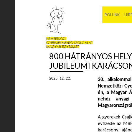
RÓLUNK
HÍR
800 HÁTRÁNYOS HEL
JUBILEUMI KARÁCSO
2025. 12. 22.
30. alkalommal
Nemzetközi Gye
én, a Magyar Á
nehéz anyagi
Magyarországról
A gyerekek Csaj
évtizede az MB
karácsonyi aján