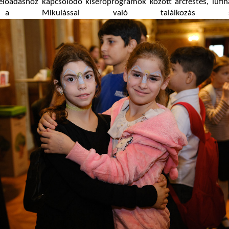
előadáshoz kapcsolódó kísérőprogramok között arcfestés, lufih
 a Mikulással való találkozás szer