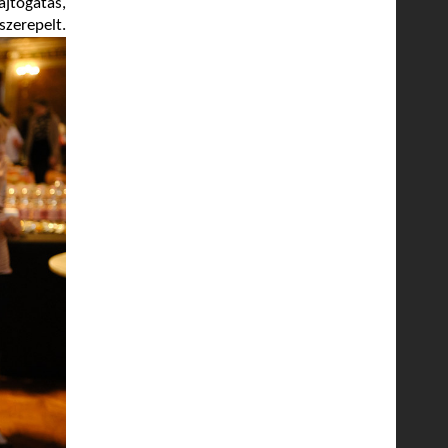
ajtogatás,
epelt.