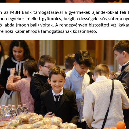
 az MBH Bank támogatásával a gyermekek ajándékokkal teli h
ben egyebek mellett gyümölcs, bejgli, édességek, sós sütemény
ó labda (moon ball) voltak. A rendezvényen biztosított víz, kaka
erelnöki Kabinetiroda támogatásának köszönhető.