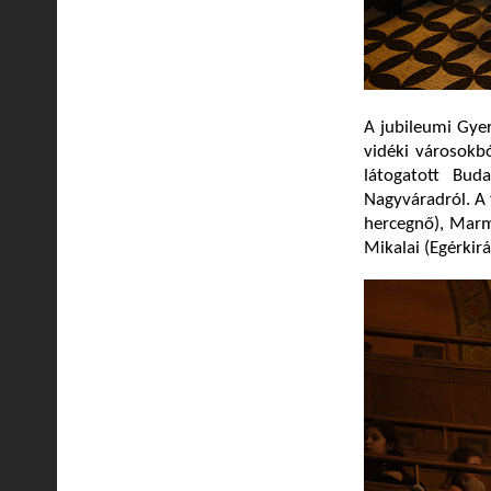
A jubileumi Gye
vidéki városokbó
látogatott Buda
Nagyváradról. A
hercegnő), Marm
Mikalai (Egérkir