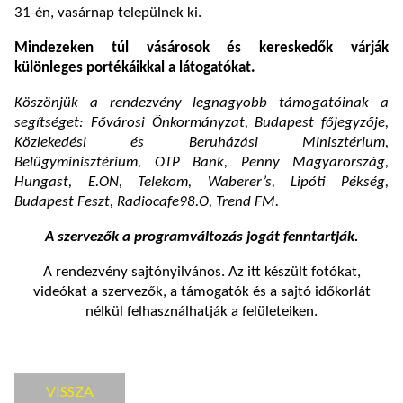
31-én, vasárnap települnek ki.
Mindezeken túl vásárosok és kereskedők várják
különleges portékáikkal a látogatókat.
Köszönjük a rendezvény legnagyobb támogatóinak a
segítséget: Fővárosi Önkormányzat, Budapest főjegyzője,
Közlekedési és Beruházási Minisztérium,
Belügyminisztérium, OTP Bank, Penny Magyarország,
Hungast, E.ON, Telekom, Waberer’s, Lipóti Pékség,
Budapest Feszt, Radiocafe98.O, Trend FM.
A szervezők a programváltozás jogát fenntartják.
A rendezvény sajtónyilvános. Az itt készült fotókat,
videókat a szervezők, a támogatók és a sajtó időkorlát
nélkül felhasználhatják a felületeiken.
VISSZA