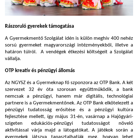
Rászoruló gyerekek támogatása
A Gyermekmentő Szolgálat idén is külön meghív 400 nehéz
sorsú gyermeket magyarországi intézményekből, illetve a
határon túlról. A vendégek étkezési költségeit a Szolgálat
vállalja.
OTP kreatív és pénzügyi állomás
Az NGYSZ és a Gyermeknap fő szponzora az OTP Bank. A két
szervezet 32 év óta szorosan együttműködik, a bank
nemcsak a pénzügyi, hanem már digitális, technológiai
partnere is a Gyermekmentőnek. Az OTP Bank elkötelezett a
pénzügyi tudatosság erősítése és a pénzügyi kultúra
fejlesztése mellett, így május 31-én, vasárnap a Hajógyári-
szigeten edukációs-pénzügyi tudatosságot növelő
aktivitással várja majd a látogatókat. A játékok során a
gyermekek játszva tapasztalhatják meg, hogyan lehet