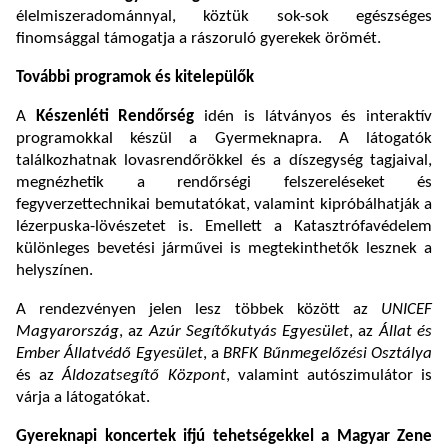
élelmiszeradománnyal, köztük sok-sok egészséges
finomsággal támogatja a rászoruló gyerekek örömét.
További programok és kitelepülők
A
Készenléti Rendőrség
idén is látványos és interaktív
programokkal készül a Gyermeknapra. A látogatók
találkozhatnak lovasrendőrökkel és a díszegység tagjaival,
megnézhetik a rendőrségi felszereléseket és
fegyverzettechnikai bemutatókat, valamint kipróbálhatják a
lézerpuska-lövészetet is. Emellett a Katasztrófavédelem
különleges bevetési járművei is megtekinthetők lesznek a
helyszínen.
A rendezvényen jelen lesz többek között az
UNICEF
Magyarország
, az
Azúr Segítőkutyás Egyesület
, az
Állat és
Ember Állatvédő Egyesület
, a
BRFK Bűnmegelőzési Osztálya
és az
Áldozatsegítő Központ
, valamint autószimulátor is
várja a látogatókat.
Gyereknapi koncertek ifjú tehetségekkel a Magyar Zene