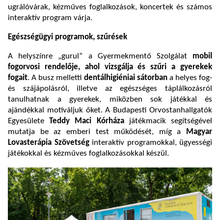
ugrálóvárak, kézműves foglalkozások, koncertek és számos
interaktív program várja.
Egészségügyi programok, szűrések
A helyszínre „gurul” a Gyermekmentő Szolgálat
mobil
fogorvosi rendelője, ahol vizsgálja és szűri a gyerekek
fogait
. A busz melletti
dentálhigiéniai sátorban
a helyes fog-
és szájápolásról, illetve az egészséges táplálkozásról
tanulhatnak a gyerekek, miközben sok játékkal és
ajándékkal motiváljuk őket. A Budapesti Orvostanhallgatók
Egyesülete
Teddy Maci Kórháza
játékmacik segítségével
mutatja be az emberi test működését, míg a
Magyar
Lovasterápia Szövetség
interaktív programokkal, ügyességi
játékokkal és kézműves foglalkozásokkal készül.