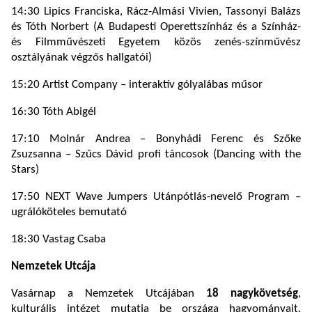
14:30 Lipics Franciska, Rácz-Almási Vivien, Tassonyi Balázs
és Tóth Norbert (A Budapesti Operettszínház és a Színház-
és Filmművészeti Egyetem közös zenés-színművész
osztályának végzős hallgatói)
15:20 Artist Company – interaktív gólyalábas műsor
16:30 Tóth Abigél
17:10 Molnár Andrea – Bonyhádi Ferenc és Szőke
Zsuzsanna – Szűcs Dávid profi táncosok (Dancing with the
Stars)
17:50 NEXT Wave Jumpers Utánpótlás-nevelő Program –
ugrálóköteles bemutató
18:30 Vastag Csaba
Nemzetek Utcája
Vasárnap a Nemzetek Utcájában
18 nagykövetség
,
kulturális intézet mutatja be országa hagyományait,