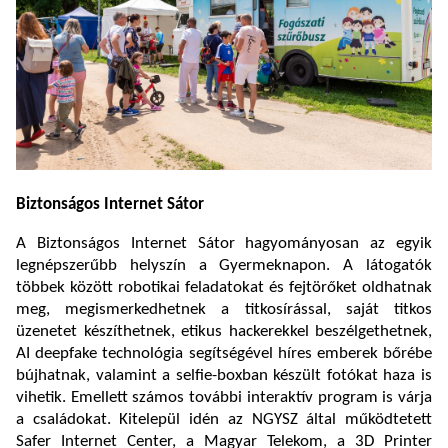
Biztonságos Internet Sátor
A Biztonságos Internet Sátor hagyományosan az egyik
legnépszerűbb helyszín a Gyermeknapon. A látogatók
többek között robotikai feladatokat és fejtörőket oldhatnak
meg, megismerkedhetnek a titkosírással, saját titkos
üzenetet készíthetnek, etikus hackerekkel beszélgethetnek,
AI deepfake technológia segítségével híres emberek bőrébe
bújhatnak, valamint a selfie-boxban készült fotókat haza is
vihetik. Emellett számos további interaktív program is várja
a családokat. Kitelepül idén az NGYSZ által működtetett
Safer Internet Center, a Magyar Telekom, a 3D Printer