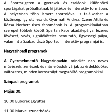
A Sportszigeten a gyerekek és családok különböző
sportágakat próbálhatnak ki játékos és interaktív formában.
A helyszínen több ismert sportolóval is találkozhat a
közönség, így ott lesz dr. Gyarmati Andrea, Czene Attila és
Rózsa Norbert úszó fenoménok is. A programkínálatban
szerepel többek között Spartan Race akadálypálya, lézeres
lövészet, vívás, ugrálóköteles bemutató, ügyességi pálya,
valamint a Szabad Úszó Sportsuli interaktív programjai is.
Nagyszínpadi programok
A Gyermekmentő Nagyszínpadán
mindkét nap neves
művészek, zenészek és más előadók várják az érdeklődőket
változatos, minden korosztályt megszólító programokkal.
Színpadi programok
Május 30.
10:00 Buborék Együttes
11:30 Marvel szuperhősök