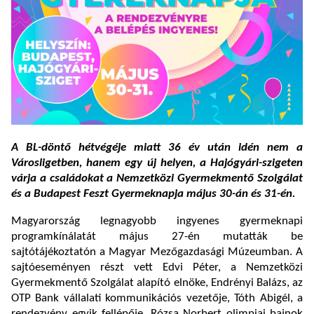
A BL-döntő hétvégéje miatt 36 év után idén nem a
Városligetben, hanem egy új helyen, a Hajógyári-szigeten
várja a családokat a Nemzetközi Gyermekmentő Szolgálat
és a Budapest Feszt Gyermeknapja május 30-án és 31-én.
Magyarország legnagyobb ingyenes gyermeknapi
programkínálatát május 27-én mutatták be
sajtótájékoztatón a Magyar Mezőgazdasági Múzeumban. A
sajtóeseményen részt vett Edvi Péter, a Nemzetközi
Gyermekmentő Szolgálat alapító elnöke, Endrényi Balázs, az
OTP Bank vállalati kommunikációs vezetője, Tóth Abigél, a
rendezvény egyik fellépője, Rózsa Norbert olimpiai bajnok