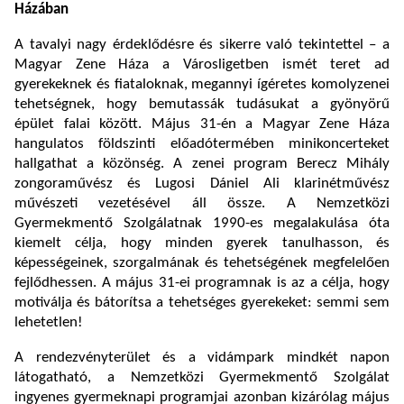
Házában
A tavalyi nagy érdeklődésre és sikerre való tekintettel – a
Magyar Zene Háza a Városligetben ismét teret ad
gyerekeknek és fiataloknak, megannyi ígéretes komolyzenei
tehetségnek, hogy bemutassák tudásukat a gyönyörű
épület falai között. Május 31-én a Magyar Zene Háza
hangulatos földszinti előadótermében minikoncerteket
hallgathat a közönség. A zenei program Berecz Mihály
zongoraművész és Lugosi Dániel Ali klarinétművész
művészeti vezetésével áll össze. A Nemzetközi
Gyermekmentő Szolgálatnak 1990-es megalakulása óta
kiemelt célja, hogy minden gyerek tanulhasson, és
képességeinek, szorgalmának és tehetségének megfelelően
fejlődhessen. A május 31-ei programnak is az a célja, hogy
motiválja és bátorítsa a tehetséges gyerekeket: semmi sem
lehetetlen!
A rendezvényterület és a vidámpark mindkét napon
látogatható, a Nemzetközi Gyermekmentő Szolgálat
ingyenes gyermeknapi programjai azonban kizárólag május