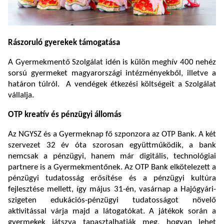
Rászoruló gyerekek támogatása
A Gyermekmentő Szolgálat idén is külön meghív 400 nehéz
sorsú gyermeket magyarországi intézményekből, illetve a
határon túlról. A vendégek étkezési költségeit a Szolgálat
vállalja.
OTP kreatív és pénzügyi állomás
Az NGYSZ és a Gyermeknap fő szponzora az OTP Bank. A két
szervezet 32 év óta szorosan együttműködik, a bank
nemcsak a pénzügyi, hanem már digitális, technológiai
partnere is a Gyermekmentőnek. Az OTP Bank elkötelezett a
pénzügyi tudatosság erősítése és a pénzügyi kultúra
fejlesztése mellett, így május 31-én, vasárnap a Hajógyári-
szigeten edukációs-pénzügyi tudatosságot növelő
aktivitással várja majd a látogatókat. A játékok során a
gyermekek játszva tapasztalhatják meg, hogyan lehet