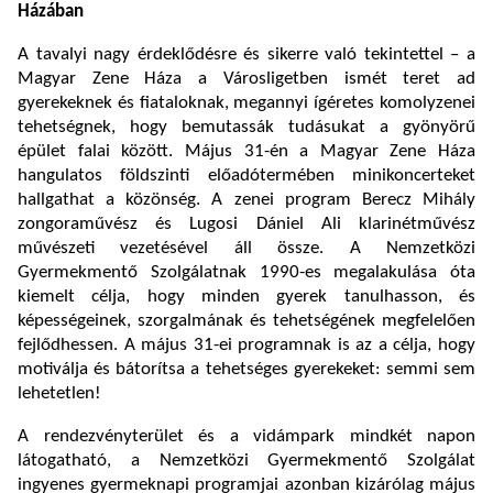
Házában
A tavalyi nagy érdeklődésre és sikerre való tekintettel – a
Magyar Zene Háza a Városligetben ismét teret ad
gyerekeknek és fiataloknak, megannyi ígéretes komolyzenei
tehetségnek, hogy bemutassák tudásukat a gyönyörű
épület falai között. Május 31-én a Magyar Zene Háza
hangulatos földszinti előadótermében minikoncerteket
hallgathat a közönség. A zenei program Berecz Mihály
zongoraművész és Lugosi Dániel Ali klarinétművész
művészeti vezetésével áll össze. A Nemzetközi
Gyermekmentő Szolgálatnak 1990-es megalakulása óta
kiemelt célja, hogy minden gyerek tanulhasson, és
képességeinek, szorgalmának és tehetségének megfelelően
fejlődhessen. A május 31-ei programnak is az a célja, hogy
motiválja és bátorítsa a tehetséges gyerekeket: semmi sem
lehetetlen!
A rendezvényterület és a vidámpark mindkét napon
látogatható, a Nemzetközi Gyermekmentő Szolgálat
ingyenes gyermeknapi programjai azonban kizárólag május