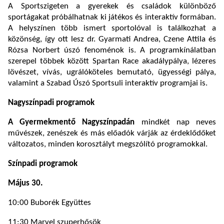
A Sportszigeten a gyerekek és családok különböző
sportágakat próbálhatnak ki játékos és interaktív formában.
A helyszínen több ismert sportolóval is találkozhat a
közönség, így ott lesz dr. Gyarmati Andrea, Czene Attila és
Rózsa Norbert úszó fenoménok is. A programkínálatban
szerepel többek között Spartan Race akadálypálya, lézeres
lövészet, vívás, ugrálóköteles bemutató, ügyességi pálya,
valamint a Szabad Úszó Sportsuli interaktív programjai is.
Nagyszínpadi programok
A Gyermekmentő Nagyszínpadán
mindkét nap neves
művészek, zenészek és más előadók várják az érdeklődőket
változatos, minden korosztályt megszólító programokkal.
Színpadi programok
Május 30.
10:00 Buborék Együttes
11:30 Marvel szuperhősök