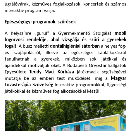
ugrálóvárak, kézműves foglalkozások, koncertek és számos
interaktív program várja.
Egészségügyi programok, szűrések
A helyszínre „gurul” a Gyermekmentő Szolgálat
mobil
fogorvosi rendelője, ahol vizsgálja és szűri a gyerekek
fogait
. A busz melletti
dentálhigiéniai sátorban
a helyes fog-
és szájápolásról, illetve az egészséges táplálkozásról
tanulhatnak a gyerekek, miközben sok játékkal és
ajándékkal motiváljuk őket. A Budapesti Orvostanhallgatók
Egyesülete
Teddy Maci Kórháza
játékmacik segítségével
mutatja be az emberi test működését, míg a
Magyar
Lovasterápia Szövetség
interaktív programokkal, ügyességi
játékokkal és kézműves foglalkozásokkal készül.