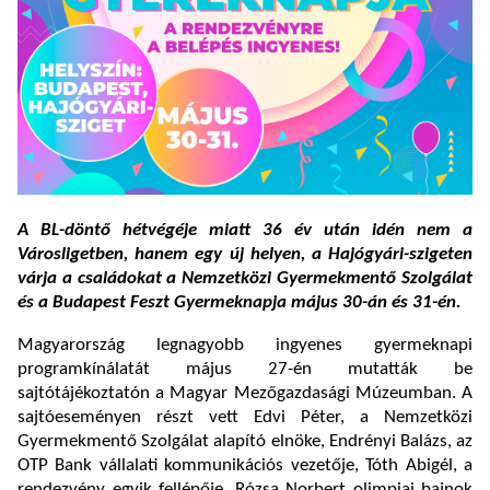
A BL-döntő hétvégéje miatt 36 év után idén nem a
Városligetben, hanem egy új helyen, a Hajógyári-szigeten
várja a családokat a Nemzetközi Gyermekmentő Szolgálat
és a Budapest Feszt Gyermeknapja május 30-án és 31-én.
Magyarország legnagyobb ingyenes gyermeknapi
programkínálatát május 27-én mutatták be
sajtótájékoztatón a Magyar Mezőgazdasági Múzeumban. A
sajtóeseményen részt vett Edvi Péter, a Nemzetközi
Gyermekmentő Szolgálat alapító elnöke, Endrényi Balázs, az
OTP Bank vállalati kommunikációs vezetője, Tóth Abigél, a
rendezvény egyik fellépője, Rózsa Norbert olimpiai bajnok