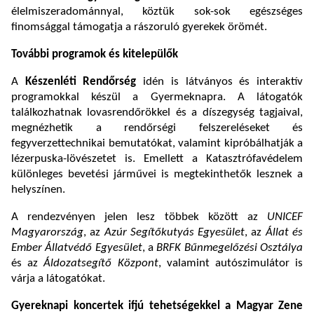
élelmiszeradománnyal, köztük sok-sok egészséges
finomsággal támogatja a rászoruló gyerekek örömét.
További programok és kitelepülők
A
Készenléti Rendőrség
idén is látványos és interaktív
programokkal készül a Gyermeknapra. A látogatók
találkozhatnak lovasrendőrökkel és a díszegység tagjaival,
megnézhetik a rendőrségi felszereléseket és
fegyverzettechnikai bemutatókat, valamint kipróbálhatják a
lézerpuska-lövészetet is. Emellett a Katasztrófavédelem
különleges bevetési járművei is megtekinthetők lesznek a
helyszínen.
A rendezvényen jelen lesz többek között az
UNICEF
Magyarország
, az
Azúr Segítőkutyás Egyesület
, az
Állat és
Ember Állatvédő Egyesület
, a
BRFK Bűnmegelőzési Osztálya
és az
Áldozatsegítő Központ
, valamint autószimulátor is
várja a látogatókat.
Gyereknapi koncertek ifjú tehetségekkel a Magyar Zene