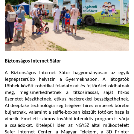
Biztonságos Internet Sátor
A Biztonságos Internet Sátor hagyományosan az egyik
legnépszerűbb helyszín a Gyermeknapon. A látogatók
többek között robotikai feladatokat és fejtörőket oldhatnak
meg, megismerkedhetnek a titkosírással, saját titkos
üzenetet készíthetnek, etikus hackerekkel beszélgethetnek,
AI deepfake technológia segítségével híres emberek bőrébe
bújhatnak, valamint a selfie-boxban készült fotókat haza is
vihetik. Emellett számos további interaktív program is várja
a családokat. Kitelepül idén az NGYSZ által működtetett
Safer Internet Center, a Magyar Telekom, a 3D Printer