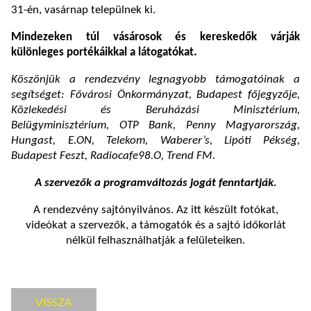
31-én, vasárnap települnek ki.
Mindezeken túl vásárosok és kereskedők várják
különleges portékáikkal a látogatókat.
Köszönjük a rendezvény legnagyobb támogatóinak a
segítséget: Fővárosi Önkormányzat, Budapest főjegyzője,
Közlekedési és Beruházási Minisztérium,
Belügyminisztérium, OTP Bank, Penny Magyarország,
Hungast, E.ON, Telekom, Waberer’s, Lipóti Pékség,
Budapest Feszt, Radiocafe98.O, Trend FM.
A szervezők a programváltozás jogát fenntartják.
A rendezvény sajtónyilvános. Az itt készült fotókat,
videókat a szervezők, a támogatók és a sajtó időkorlát
nélkül felhasználhatják a felületeiken.
VISSZA