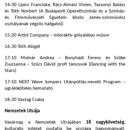
14:30 Lipics Franciska, Rácz-Almási Vivien, Tassonyi Balázs
és Tóth Norbert (A Budapesti Operettszínház és a Színház-
és Filmművészeti Egyetem közös zenés-színművész
osztályának végzős hallgatói)
15:20 Artist Company – interaktív gólyalábas műsor
16:30 Tóth Abigél
17:10 Molnár Andrea – Bonyhádi Ferenc és Szőke
Zsuzsanna – Szűcs Dávid profi táncosok (Dancing with the
Stars)
17:50 NEXT Wave Jumpers Utánpótlás-nevelő Program –
ugrálóköteles bemutató
18:30 Vastag Csaba
Nemzetek Utcája
Vasárnap a Nemzetek Utcájában
18 nagykövetség
,
kulturális intézet mutatja be országa hagyományait,