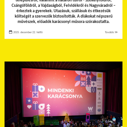
településről, valamint a határon túlról - Székelyföldről,
Csángóföldről, a Vajdaságból, Felvidékről és Nagyváradról –
érkeztek a gyerekek.
Utazásuk, szállásuk és étkezésük
költségét a szervezők biztosították. A diákokat népszerű
művészek, előadók karácsonyi műsora szórakoztatta.
2025. december 22. hétfő
Tovább ≫