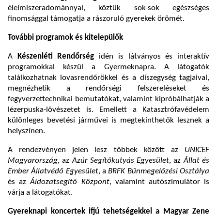
élelmiszeradománnyal, köztük sok-sok egészséges
finomsággal támogatja a rászoruló gyerekek örömét.
További programok és kitelepülők
A
Készenléti Rendőrség
idén is látványos és interaktív
programokkal készül a Gyermeknapra. A látogatók
találkozhatnak lovasrendőrökkel és a díszegység tagjaival,
megnézhetik a rendőrségi felszereléseket és
fegyverzettechnikai bemutatókat, valamint kipróbálhatják a
lézerpuska-lövészetet is. Emellett a Katasztrófavédelem
különleges bevetési járművei is megtekinthetők lesznek a
helyszínen.
A rendezvényen jelen lesz többek között az
UNICEF
Magyarország
, az
Azúr Segítőkutyás Egyesület
, az
Állat és
Ember Állatvédő Egyesület
, a
BRFK Bűnmegelőzési Osztálya
és az
Áldozatsegítő Központ
, valamint autószimulátor is
várja a látogatókat.
Gyereknapi koncertek ifjú tehetségekkel a Magyar Zene