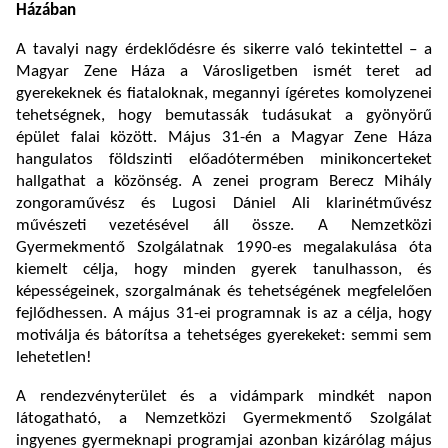
Házában
A tavalyi nagy érdeklődésre és sikerre való tekintettel – a
Magyar Zene Háza a Városligetben ismét teret ad
gyerekeknek és fiataloknak, megannyi ígéretes komolyzenei
tehetségnek, hogy bemutassák tudásukat a gyönyörű
épület falai között. Május 31-én a Magyar Zene Háza
hangulatos földszinti előadótermében minikoncerteket
hallgathat a közönség. A zenei program Berecz Mihály
zongoraművész és Lugosi Dániel Ali klarinétművész
művészeti vezetésével áll össze. A Nemzetközi
Gyermekmentő Szolgálatnak 1990-es megalakulása óta
kiemelt célja, hogy minden gyerek tanulhasson, és
képességeinek, szorgalmának és tehetségének megfelelően
fejlődhessen. A május 31-ei programnak is az a célja, hogy
motiválja és bátorítsa a tehetséges gyerekeket: semmi sem
lehetetlen!
A rendezvényterület és a vidámpark mindkét napon
látogatható, a Nemzetközi Gyermekmentő Szolgálat
ingyenes gyermeknapi programjai azonban kizárólag május