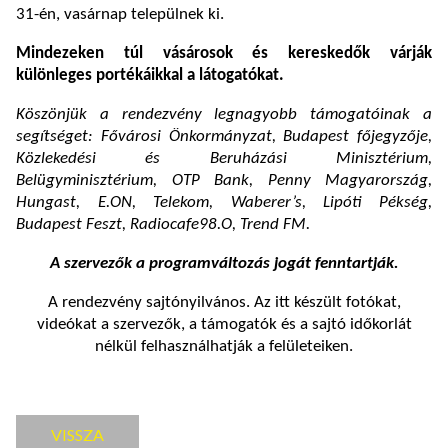
31-én, vasárnap települnek ki.
Mindezeken túl vásárosok és kereskedők várják
különleges portékáikkal a látogatókat.
Köszönjük a rendezvény legnagyobb támogatóinak a
segítséget: Fővárosi Önkormányzat, Budapest főjegyzője,
Közlekedési és Beruházási Minisztérium,
Belügyminisztérium, OTP Bank, Penny Magyarország,
Hungast, E.ON, Telekom, Waberer’s, Lipóti Pékség,
Budapest Feszt, Radiocafe98.O, Trend FM.
A szervezők a programváltozás jogát fenntartják.
A rendezvény sajtónyilvános. Az itt készült fotókat,
videókat a szervezők, a támogatók és a sajtó időkorlát
nélkül felhasználhatják a felületeiken.
VISSZA