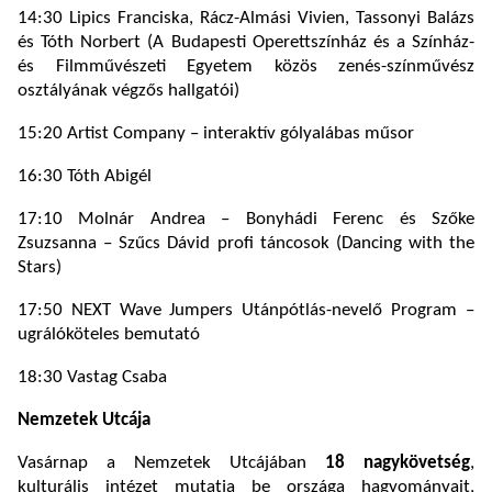
14:30 Lipics Franciska, Rácz-Almási Vivien, Tassonyi Balázs
és Tóth Norbert (A Budapesti Operettszínház és a Színház-
és Filmművészeti Egyetem közös zenés-színművész
osztályának végzős hallgatói)
15:20 Artist Company – interaktív gólyalábas műsor
16:30 Tóth Abigél
17:10 Molnár Andrea – Bonyhádi Ferenc és Szőke
Zsuzsanna – Szűcs Dávid profi táncosok (Dancing with the
Stars)
17:50 NEXT Wave Jumpers Utánpótlás-nevelő Program –
ugrálóköteles bemutató
18:30 Vastag Csaba
Nemzetek Utcája
Vasárnap a Nemzetek Utcájában
18 nagykövetség
,
kulturális intézet mutatja be országa hagyományait,