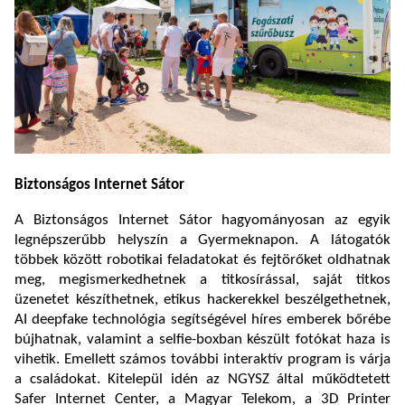
Biztonságos Internet Sátor
A Biztonságos Internet Sátor hagyományosan az egyik
legnépszerűbb helyszín a Gyermeknapon. A látogatók
többek között robotikai feladatokat és fejtörőket oldhatnak
meg, megismerkedhetnek a titkosírással, saját titkos
üzenetet készíthetnek, etikus hackerekkel beszélgethetnek,
AI deepfake technológia segítségével híres emberek bőrébe
bújhatnak, valamint a selfie-boxban készült fotókat haza is
vihetik. Emellett számos további interaktív program is várja
a családokat. Kitelepül idén az NGYSZ által működtetett
Safer Internet Center, a Magyar Telekom, a 3D Printer