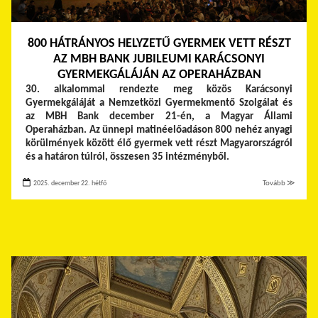
800 HÁTRÁNYOS HELYZETŰ GYERMEK VETT RÉSZT
AZ MBH BANK JUBILEUMI KARÁCSONYI
GYERMEKGÁLÁJÁN AZ OPERAHÁZBAN
30. alkalommal rendezte meg közös Karácsonyi
Gyermekgáláját a Nemzetközi Gyermekmentő Szolgálat és
az MBH Bank december 21-én, a Magyar Állami
Operaházban. Az ünnepi matinéelőadáson 800 nehéz anyagi
körülmények között élő gyermek vett részt Magyarországról
és a határon túlról, összesen 35 intézményből.
2025. december 22. hétfő
Tovább ≫