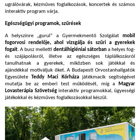
ugrálóvárak, kézműves foglalkozások, koncertek és számos
interaktív program várja.
Egészségügyi programok, szűrések
A helyszínre „gurul” a Gyermekmentő Szolgálat
mobil
fogorvosi rendelője, ahol vizsgálja és szűri a gyerekek
fogait
. A busz melletti
dentálhigiéniai sátorban
a helyes fog-
és szájápolásról, illetve az egészséges táplálkozásról
tanulhatnak a gyerekek, miközben sok játékkal és
ajándékkal motiváljuk őket. A Budapesti Orvostanhallgatók
Egyesülete
Teddy Maci Kórháza
játékmacik segítségével
mutatja be az emberi test működését, míg a
Magyar
Lovasterápia Szövetség
interaktív programokkal, ügyességi
játékokkal és kézműves foglalkozásokkal készül.