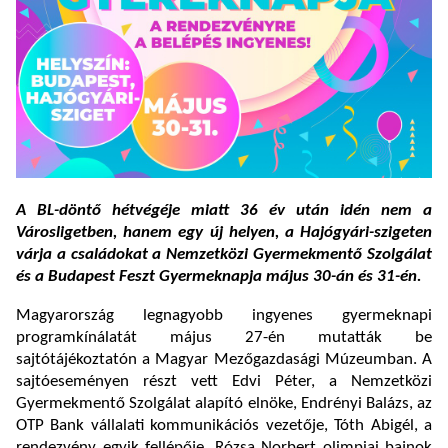
A BL-döntő hétvégéje miatt 36 év után idén nem a
Városligetben, hanem egy új helyen, a Hajógyári-szigeten
várja a családokat a Nemzetközi Gyermekmentő Szolgálat
és a Budapest Feszt Gyermeknapja május 30-án és 31-én.
Magyarország legnagyobb ingyenes gyermeknapi
programkínálatát május 27-én mutatták be
sajtótájékoztatón a Magyar Mezőgazdasági Múzeumban. A
sajtóeseményen részt vett Edvi Péter, a Nemzetközi
Gyermekmentő Szolgálat alapító elnöke, Endrényi Balázs, az
OTP Bank vállalati kommunikációs vezetője, Tóth Abigél, a
rendezvény egyik fellépője, Rózsa Norbert olimpiai bajnok