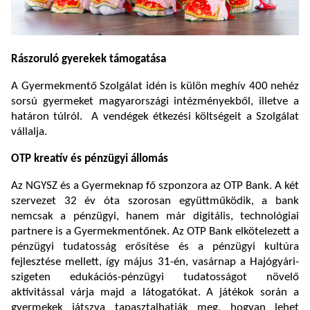
Rászoruló gyerekek támogatása
A Gyermekmentő Szolgálat idén is külön meghív 400 nehéz
sorsú gyermeket magyarországi intézményekből, illetve a
határon túlról. A vendégek étkezési költségeit a Szolgálat
vállalja.
OTP kreatív és pénzügyi állomás
Az NGYSZ és a Gyermeknap fő szponzora az OTP Bank. A két
szervezet 32 év óta szorosan együttműködik, a bank
nemcsak a pénzügyi, hanem már digitális, technológiai
partnere is a Gyermekmentőnek. Az OTP Bank elkötelezett a
pénzügyi tudatosság erősítése és a pénzügyi kultúra
fejlesztése mellett, így május 31-én, vasárnap a Hajógyári-
szigeten edukációs-pénzügyi tudatosságot növelő
aktivitással várja majd a látogatókat. A játékok során a
gyermekek játszva tapasztalhatják meg, hogyan lehet