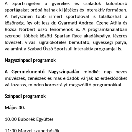
A Sportszigeten a gyerekek és családok különböző
sportágakat próbálhatnak ki játékos és interaktív formában.
A helyszínen több ismert sportolóval is találkozhat a
közönség, így ott lesz dr. Gyarmati Andrea, Czene Attila és
Rózsa Norbert úszó fenoménok is. A programkínálatban
szerepel többek között Spartan Race akadálypálya, lézeres
lövészet, vívás, ugrálóköteles bemutató, ügyességi pálya,
valamint a Szabad Úszó Sportsuli interaktív programjai is.
Nagyszínpadi programok
A Gyermekmentő Nagyszínpadán
mindkét nap neves
művészek, zenészek és más előadók várják az érdeklődőket
változatos, minden korosztályt megszólító programokkal.
Színpadi programok
Május 30.
10:00 Buborék Együttes
11:30 Marvel szuperhősök