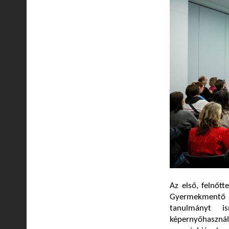
Az első, felnőt
Gyermekmentő Sz
tanulmányt i
képernyőhaszná