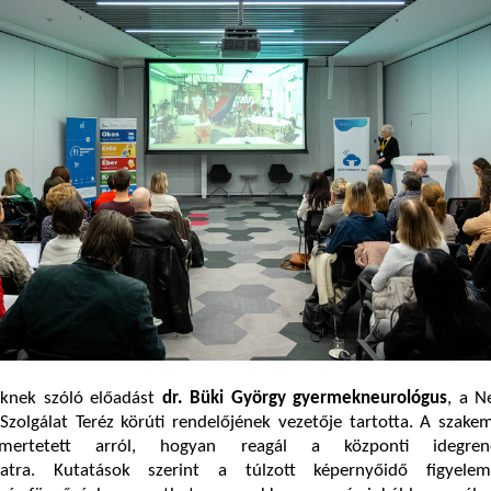
teknek szóló előadást
dr. Büki György gyermekneurológus
, a N
olgálat Teréz körúti rendelőjének vezetője tartotta. A szake
smertetett arról, hogyan reagál a központi idegre
latra. Kutatások szerint a túlzott képernyőidő figyelem