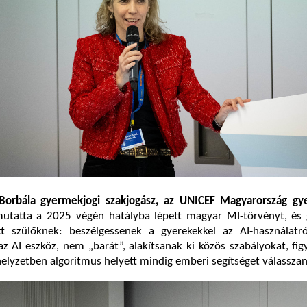
 Borbála gyermekjogi szakjogász, az UNICEF Magyarország gy
utatta a 2025 végén hatályba lépett magyar MI-törvényt, és g
t szülőknek: beszélgessenek a gyerekekkel az AI-használatró
az AI eszköz, nem „barát”, alakítsanak ki közös szabályokat, fig
ishelyzetben algoritmus helyett mindig emberi segítséget válassza