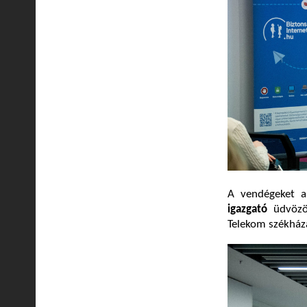
A vendégeket a
igazgató
üdvözöl
Telekom székház