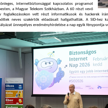
önleges, internetbiztonsággal kapcsolatos programot
pesten, a Magyar Telekom Székházban. A 60 részt vevő
ív foglalkozásokon vett részt informatikusok és hackerek irán
őttek neves szakértők előadásait hallgathatták. A SID-hez k
ályázat ünnepélyes eredményhirdetése a nap egyik fénypontja vo