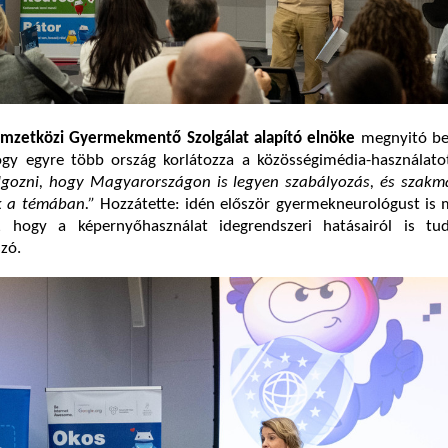
mzetközi
Gyermekmentő Szolgálat alapító elnöke
megnyitó be
hogy egyre több ország korlátozza a közösségimédia-használato
gozni, hogy Magyarországon is legyen szabályozás, és szakmai
 a témában.”
Hozzátette: idén először gyermekneurológust is 
, hogy a képernyőhasználat idegrendszeri hatásairól is t
zó.