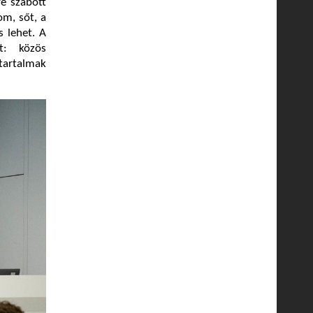
e szabott
om, sőt, a
 lehet. A
lt: közös
tartalmak