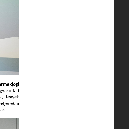
ermekjogi
yakorlati
l, tegyék
yeljenek a
nak.