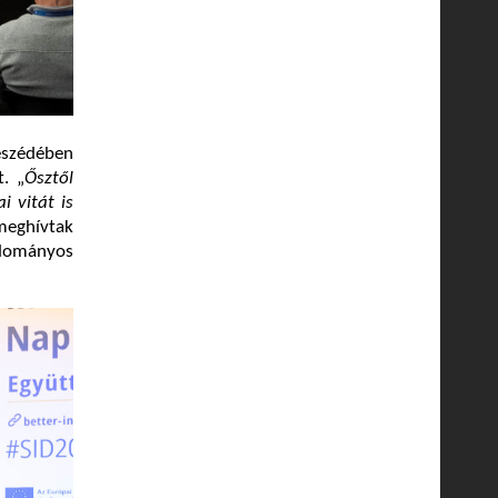
szédében
t. „
Ősztől
 vitát is
meghívtak
udományos