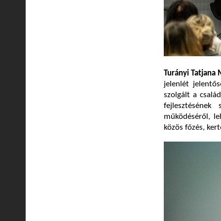
Turányi Tatjana 
jelenlét jelentő
szolgált a csalá
fejlesztésének
működéséről, le
közös főzés, kert