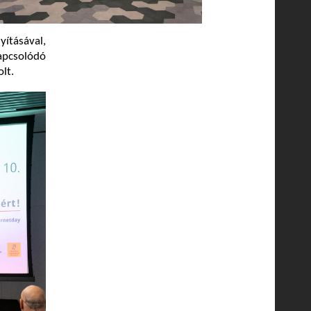
yításával,
apcsolódó
lt.