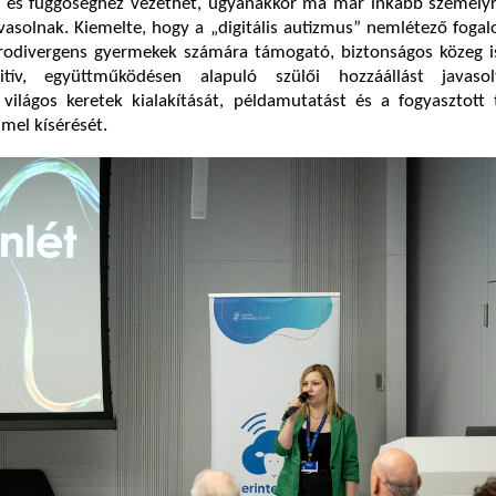
és függőséghez vezethet, ugyanakkor ma már inkább személyr
vasolnak. Kiemelte, hogy a „digitális autizmus” nemlétező fogal
rodivergens gyermekek számára támogató, biztonságos közeg is
tív, együttműködésen alapuló szülői hozzáállást javaso
világos keretek kialakítását, példamutatást és a fogyasztott 
mel kísérését.