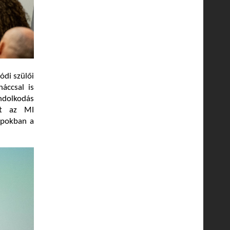
ódi szülői
náccsal is
ondolkodás
ott az MI
apokban a