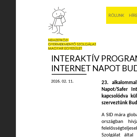
RÓLUNK
HÍR
INTERAKTÍV PROGRA
INTERNET NAPOT BU
2026. 02. 11.
23. alkalommal
Napot/Safer In
kapcsolódva kül
szerveztünk Bud
A SID mára glob
országban hív
felelősségtelje
Szolgálat álta