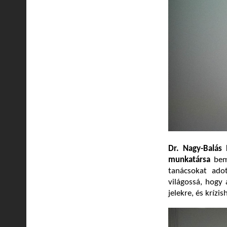
Dr. Nagy-Balás
munkatársa
bem
tanácsokat adot
világossá, hogy 
jelekre, és kríz