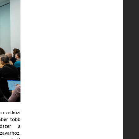
emzetközi
mber több
ndszer a
zavarhoz,