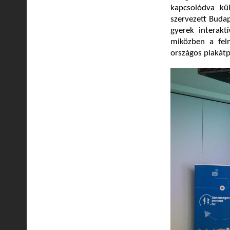
kapcsolódva kül
szervezett Buda
gyerek interakt
miközben a feln
országos plakátp