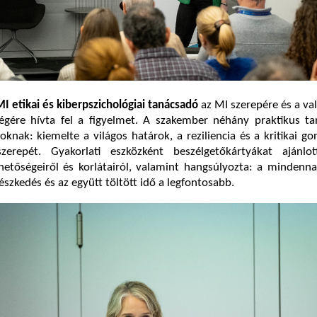
MI etikai és kiberpszichológiai tanácsadó
az MI szerepére és a val
ségére hívta fel a figyelmet. A szakember néhány praktikus ta
doknak: kiemelte a világos határok, a reziliencia és a kritikai g
 szerepét. Gyakorlati eszközként beszélgetőkártyákat ajánl
hetőségeiről és korlátairól, valamint hangsúlyozta: a mindenn
észkedés és az együtt töltött idő a legfontosabb.