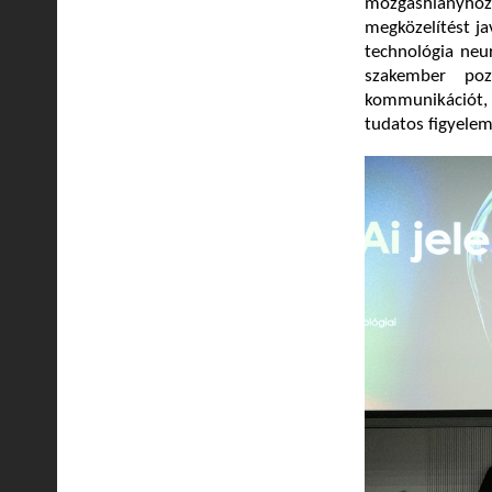
mozgáshiányhoz 
megközelítést ja
technológia neu
szakember pozi
kommunikációt, 
tudatos figyelem