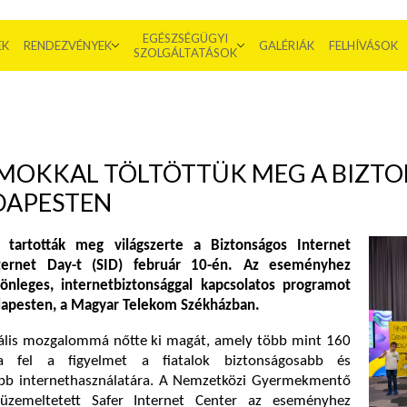
EGÉSZSÉGÜGYI
EK
RENDEZVÉNYEK
GALÉRIÁK
FELHÍVÁSOK
SZOLGÁLTATÁSOK
MOKKAL TÖLTÖTTÜK MEG A BIZT
DAPESTEN
 tartották meg világszerte a Biztonságos Internet
ternet Day-t (SID) február 10-én. Az eseményhez
önleges, internetbiztonsággal kapcsolatos programot
apesten, a Magyar Telekom Székházban.
ális mozgalommá nőtte ki magát, amely több mint 160
ja fel a figyelmet a fiatalok biztonságosabb és
sebb internethasználatára. A Nemzetközi Gyermekmentő
l üzemeltetett Safer Internet Center az eseményhez