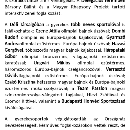
is szórakoztatták a kis vendégeket. A
Delegációs teremben
Bársony Bálint és a Magyar Rhapsody Projekt tartott
interaktív zenei foglalkozást.
A
Déli Társalgóban
a gyerekek
több neves sportolóval
is
találkozhattak:
Czene Attila
olimpiai bajnok úszóval;
Dombi
Rudolf
olimpiai és Európa-bajnok kajakozóval;
Gyarmati
Andrea
olimpiai ezüstérmes, Európa-bajnok úszóval;
Havasi
Gergővel
, többszörös magyar bajnok kajakossal;
Hárspataki
Gábor
olimpiai bronzérmes, világbajnoki ezüstérmes
karatéssal;
Ungvári Miklós
olimpiai ezüstérmes,
háromszoros Európa-bajnok cselgáncsozóval;
Verrasztó
Dávid
világbajnoki ezüstérmes, Európa-bajnok úszóval;
Czakó Krisztina
hétszeres magyar bajnok és Európa-bajnoki
ezüstérmes műkorcsolyázóval; a
Team Passion
magyar
szinkronkorcsolya-válogatott tagjaival, Hiezl Zsófiával és
Csomor Kittivel; valamint a
Budapesti Honvéd Sportszázad
kiválóságaival.
A gyerekcsoportok végiglátogatták az Országház
nevezetességeit, kézműves foglalkozásokon vettek részt, de