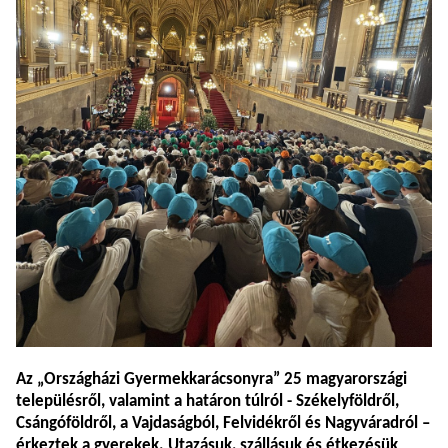
Az „Országházi Gyermekkarácsonyra” 25 magyarországi
településről, valamint a határon túlról - Székelyföldről,
Csángóföldről, a Vajdaságból, Felvidékről és Nagyváradról –
érkeztek a gyerekek.
Utazásuk, szállásuk és étkezésük