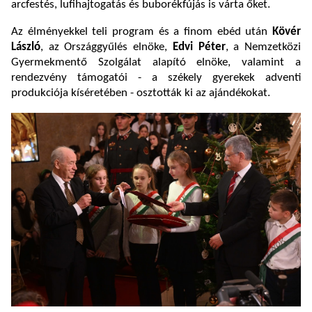
arcfestés, lufihajtogatás és buborékfújás is várta őket.
Az élményekkel teli program és a finom ebéd után
Kövér
László
, az Országgyűlés elnöke,
Edvi Péter
, a Nemzetközi
Gyermekmentő Szolgálat alapító elnöke, valamint a
rendezvény támogatói - a székely gyerekek adventi
produkciója kíséretében - osztották ki az ajándékokat.