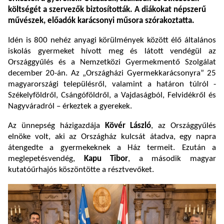
költségét a szervezők biztosították. A diákokat népszerű
művészek, előadók karácsonyi műsora szórakoztatta.
Idén is 800 nehéz anyagi körülmények között élő általános
iskolás gyermeket hívott meg és látott vendégül az
Országgyűlés és a Nemzetközi Gyermekmentő Szolgálat
december 20-án. Az „Országházi Gyermekkarácsonyra” 25
magyarországi településről, valamint a határon túlról -
Székelyföldről, Csángóföldről, a Vajdaságból, Felvidékről és
Nagyváradról – érkeztek a gyerekek.
Az ünnepség házigazdája
Kövér László
, az Országgyűlés
elnöke volt, aki az Országház kulcsát átadva, egy napra
átengedte a gyermekeknek a Ház termeit. Ezután a
meglepetésvendég,
Kapu Tibor
, a második magyar
kutatóűrhajós köszöntötte a résztvevőket.