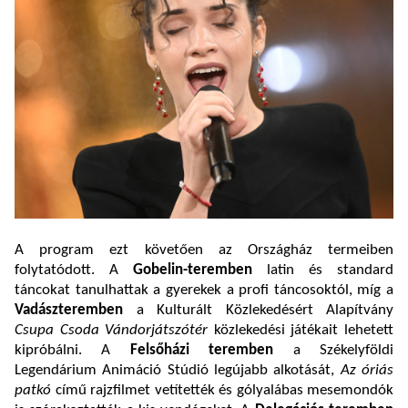
A program ezt követően az Országház termeiben
folytatódott. A
Gobelin-teremben
latin és standard
táncokat tanulhattak a gyerekek a profi táncosoktól, míg a
Vadászteremben
a Kulturált Közlekedésért Alapítvány
Csupa Csoda Vándorjátszótér
közlekedési játékait lehetett
kipróbálni. A
Felsőházi teremben
a Székelyföldi
Legendárium Animáció Stúdió legújabb alkotását,
Az óriás
patkó
című rajzfilmet vetítették és gólyalábas mesemondók