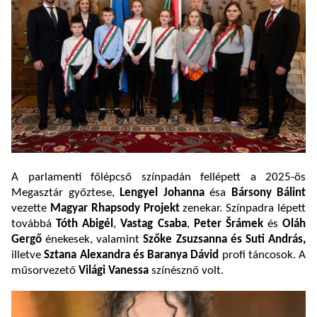
A parlamenti főlépcső színpadán fellépett a 2025-ös
Megasztár győztese,
Lengyel Johanna
ésa
B
ársony Bálint
vezette
Magyar Rhapsody Projekt
zenekar. Színpadra lépett
továbbá
Tóth Abigél
,
Vastag Csaba
,
Peter Šrámek
és
Oláh
Gergő
énekesek, valamint
Szőke Zsuzsanna és Suti András,
illetve
Sztana Alexandra és Baranya Dávid
profi táncosok. A
műsorvezető
Világi Vanessa
színésznő volt.