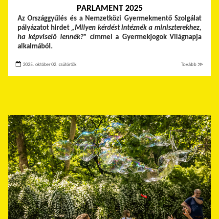
PARLAMENT 2025
Az Országgyűlés és a Nemzetközi Gyermekmentő Szolgálat
pályázatot hirdet
„Milyen kérdést intéznék a miniszterekhez,
ha képviselő lennék?”
címmel a Gyermekjogok Világnapja
alkalmából.
2025. október 02. csütörtök
Tovább ≫