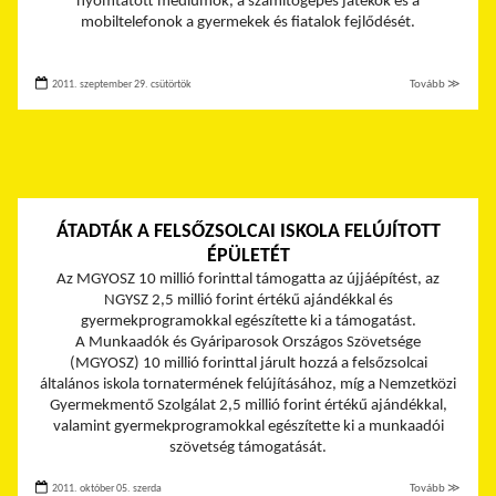
nyomtatott médiumok, a számítógépes játékok és a
mobiltelefonok a gyermekek és fiatalok fejlődését.
2011. szeptember 29. csütörtök
Tovább ≫
ÁTADTÁK A FELSŐZSOLCAI ISKOLA FELÚJÍTOTT
ÉPÜLETÉT
Az MGYOSZ 10 millió forinttal támogatta az újjáépítést, az
NGYSZ 2,5 millió forint értékű ajándékkal és
gyermekprogramokkal egészítette ki a támogatást.
A Munkaadók és Gyáriparosok Országos Szövetsége
(MGYOSZ) 10 millió forinttal járult hozzá a felsőzsolcai
általános iskola tornatermének felújításához, míg a Nemzetközi
Gyermekmentő Szolgálat 2,5 millió forint értékű ajándékkal,
valamint gyermekprogramokkal egészítette ki a munkaadói
szövetség támogatását.
2011. október 05. szerda
Tovább ≫