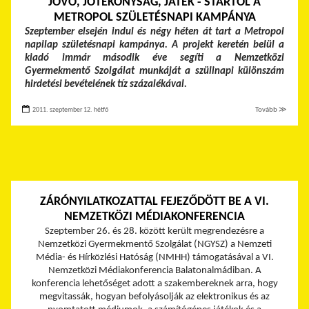
JÖVŐ, JÓTÉKONYSÁG, JÁTÉK - STARTOL A
METROPOL SZÜLETÉSNAPI KAMPÁNYA
Szeptember elsején indul és négy héten át tart a Metropol
napilap születésnapi kampánya. A projekt keretén belül a
kiadó immár második éve segíti a Nemzetközi
Gyermekmentő Szolgálat munkáját a szülinapi különszám
hirdetési bevételének tíz százalékával.
2011. szeptember 12. hétfő
Tovább ≫
ZÁRÓNYILATKOZATTAL FEJEZŐDÖTT BE A VI.
NEMZETKÖZI MÉDIAKONFERENCIA
Szeptember 26. és 28. között került megrendezésre a
Nemzetközi Gyermekmentő Szolgálat (NGYSZ) a Nemzeti
Média- és Hírközlési Hatóság (NMHH) támogatásával a VI.
Nemzetközi Médiakonferencia Balatonalmádiban. A
konferencia lehetőséget adott a szakembereknek arra, hogy
megvitassák, hogyan befolyásolják az elektronikus és az