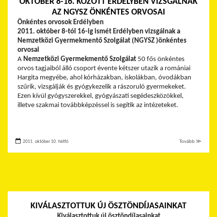
OKTÓBER 8-16. KÖZÖTT ERDÉLYBEN VIZSGÁLNAK
AZ NGYSZ ÖNKÉNTES ORVOSAI
Önkéntes orvosok Erdélyben
2011. október 8-tól 16-ig ismét Erdélyben vizsgálnak a
Nemzetközi Gyermekmentő Szolgálat (NGYSZ )önkéntes
orvosai
A
Nemzetközi Gyermekmentő Szolgálat
50 fős önkéntes
orvos tagjaiból álló csoport évente kétszer utazik a romániai
Hargita megyébe, ahol kórházakban, iskolákban, óvodákban
szűrik, vizsgálják és gyógykezelik a rászoruló gyermekeket.
Ezen kívül gyógyszerekkel, gyógyászati segédeszközökkel,
illetve szakmai továbbképzéssel is segítik az intézeteket.
2011. október 10. hétfő
Tovább ≫
KIVÁLASZTOTTUK ÚJ ÖSZTÖNDÍJASAINKAT
Kiválasztottuk új ösztöndíjasainkat