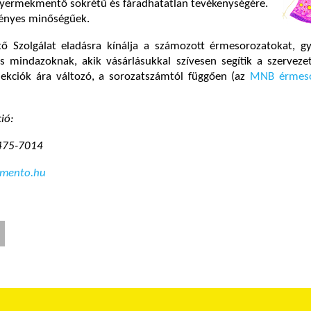
Gyermekmentő sokrétű és fáradhatatlan tevékenységére.
ényes minőségűek.
Szolgálat eladásra kínálja a számozott érmesorozatokat, gy
 mindazoknak, akik vásárlásukkal szívesen segítik a szervezet
lekciók ára változó, a sorozatszámtól függően (az
MNB érmeso
ió:
475-7014
mento.hu