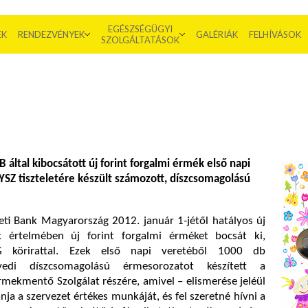
EGÉSZSÉGÜGYI
EK
RENDEZVÉNYEK
GALÉRIÁK
FELHÍVÁSOK
SZOLGÁLTATÁSOK
által kibocsátott új forint forgalmi érmék első napi
YSZ tiszteletére készült számozott, díszcsomagolású
i Bank Magyarország 2012. január 1-jétől hatályos új
k értelmében új forint forgalmi érméket bocsát ki,
körirattal. Ezek első napi veretéből 1000 db
yedi díszcsomagolású érmesorozatot készített a
mekmentő Szolgálat részére, amivel – elismerése jeléül
nja a szervezet értékes munkáját, és fel szeretné hívni a