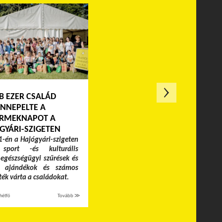
B EZER CSALÁD
NNEPELTE A
RMEKNAPOT A
GYÁRI-SZIGETEN
-én a Hajógyári-szigeten
 sport -és kulturális
egészségügyi szűrések és
k, ajándékok és számos
áték várta a családokat.
hétfő
Tovább ≫