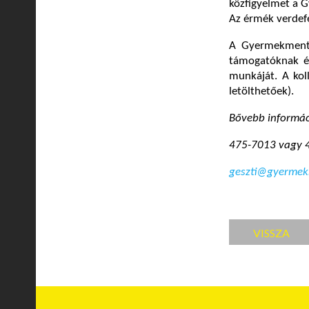
közfigyelmet a 
Az érmék verdef
A Gyermekmentő 
támogatóknak és
munkáját. A kol
letölthetőek).
Bővebb informác
475-7013 vagy 
geszti@gyermek
VISSZA