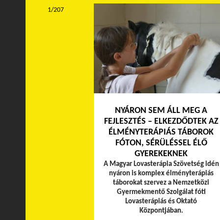
1/207
NYÁRON SEM ÁLL MEG A
FEJLESZTÉS – ELKEZDŐDTEK AZ
ÉLMÉNYTERÁPIÁS TÁBOROK
FÓTON, SÉRÜLÉSSEL ÉLŐ
GYEREKEKNEK
A Magyar Lovasterápia Szövetség idén
nyáron is komplex élményterápiás
táborokat szervez a Nemzetközi
Gyermekmentő Szolgálat fóti
Lovasterápiás és Oktató
Központjában.