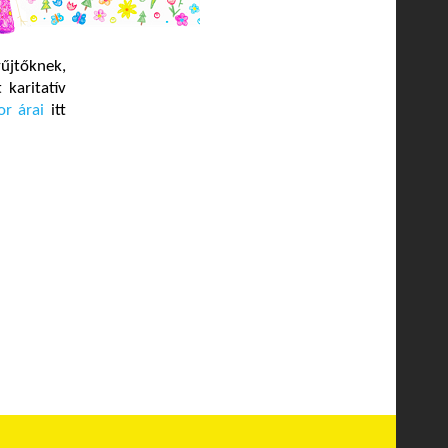
űjtőknek,
 karitatív
r árai
itt