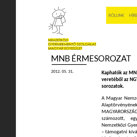
RÓLUNK
HÍR
MNB ÉRMESOROZAT
2012. 05. 31.
Kaphatók az MNB 
veretéből az NG
sorozatok.
A Magyar Nemzet
Alaptörvényéne
MAGYARORSZÁG 
számozott, eg
Nemzetközi Gyer
– támogatni kívá