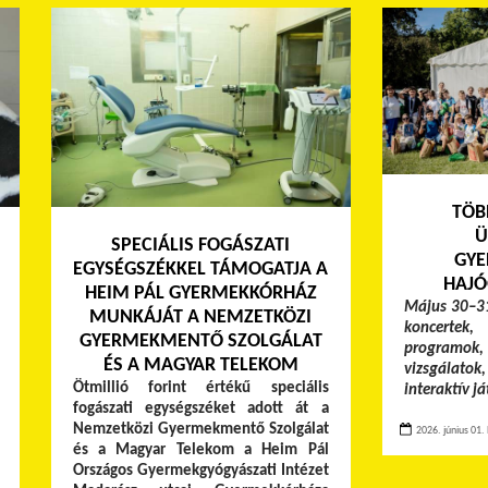
TÖB
Ü
SPECIÁLIS FOGÁSZATI
GYE
EGYSÉGSZÉKKEL TÁMOGATJA A
HAJÓ
HEIM PÁL GYERMEKKÓRHÁZ
Május 30–31
MUNKÁJÁT A NEMZETKÖZI
koncertek,
GYERMEKMENTŐ SZOLGÁLAT
programok, 
ÉS A MAGYAR TELEKOM
vizsgálato
Ötmillió forint értékű speciális
interaktív j
fogászati egységszéket adott át a
Nemzetközi Gyermekmentő Szolgálat
2026. június 01. 
és a Magyar Telekom a Heim Pál
Országos Gyermekgyógyászati Intézet