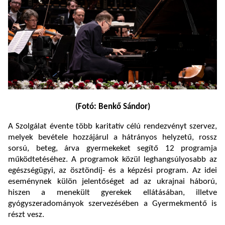
(Fotó: Benkő Sándor)
A Szolgálat évente több karitatív célú rendezvényt szervez,
melyek bevétele hozzájárul a hátrányos helyzetű, rossz
sorsú, beteg, árva gyermekeket segítő 12 programja
működtetéséhez. A programok közül leghangsúlyosabb az
egészségügyi, az ösztöndíj- és a képzési program. Az idei
eseménynek külön jelentőséget ad az ukrajnai háború,
hiszen a menekült gyerekek ellátásában, illetve
gyógyszeradományok szervezésében a Gyermekmentő is
részt vesz.