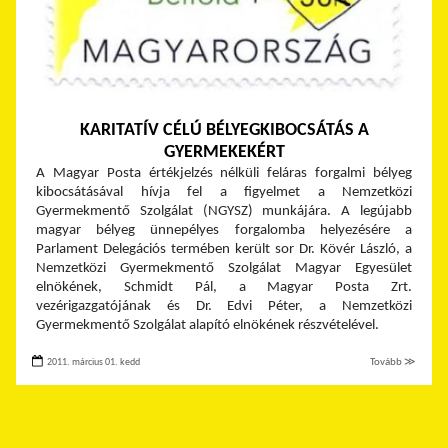
KARITATÍV CÉLÚ BÉLYEGKIBOCSÁTÁS A
GYERMEKEKÉRT
A Magyar Posta értékjelzés nélküli feláras forgalmi bélyeg
kibocsátásával hívja fel a figyelmet a Nemzetközi
Gyermekmentő Szolgálat (NGYSZ) munkájára. A legújabb
magyar bélyeg ünnepélyes forgalomba helyezésére a
Parlament Delegációs termében került sor Dr. Kövér László, a
Nemzetközi Gyermekmentő Szolgálat Magyar Egyesület
elnökének, Schmidt Pál, a Magyar Posta Zrt.
vezérigazgatójának és Dr. Edvi Péter, a Nemzetközi
Gyermekmentő Szolgálat alapító elnökének részvételével.
2011. március 01. kedd
Tovább ≫