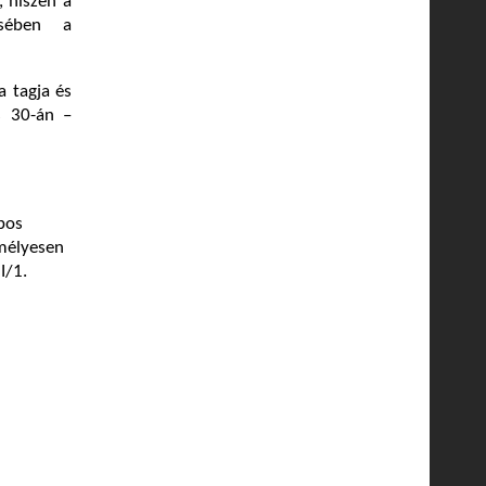
, hiszen a
ésében a
a tagja és
s 30-án –
bos
emélyesen
I/1.