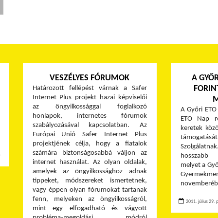
VESZÉLYES FÓRUMOK
A GYŐR
FORIN
Határozott fellépést várnak a Safer
Internet Plus projekt hazai képviselői
az öngyilkossággal foglalkozó
A Győri ETO 
honlapok, internetes fórumok
ETO Nap re
szabályozásával kapcsolatban. Az
keretek közö
Európai Unió Safer Internet Plus
támogatá
projektjének célja, hogy a fiatalok
Szolgálatnak
számára biztonságosabbá váljon az
hosszabb 
≫
internet használat. Az olyan oldalak,
melyet a Győ
amelyek az öngyilkossághoz adnak
Gyermekm
tippeket, módszereket ismertetnek,
novemberében
vagy éppen olyan fórumokat tartanak
fenn, melyeken az öngyilkosságról,
2011. július 29. 
mint egy elfogadható és vágyott
probléma-megoldási módról