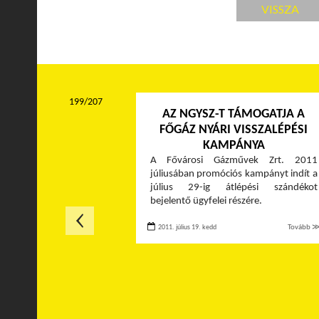
VISSZA
199/207
AZ NGYSZ-T TÁMOGATJA A
FŐGÁZ NYÁRI VISSZALÉPÉSI
KAMPÁNYA
A Fővárosi Gázművek Zrt. 2011
júliusában promóciós kampányt indít a
július 29-ig átlépési szándékot
bejelentő ügyfelei részére.
2011. július 19. kedd
Tovább 