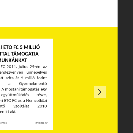
I ETO FC 5 MILLIÓ
TTAL TÁMOGATJA
MUNKÁNKAT
FC 2011. július 29-én, az
ndezvényén ünnepélyes
tt adta át 5 millió forint
sát a Gyermekmentő
. A mostani támogatás egy
együttműködés része,
ri ETO FC és a Nemzetközi
entő Szolgálat 2010
 írt alá.
péntek
Tovább ≫