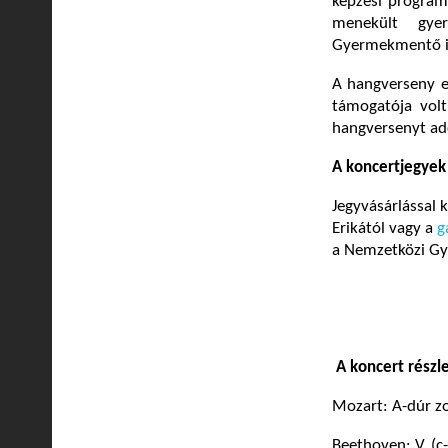
képzési program
menekült gyer
Gyermekmentő is
A hangverseny eg
támogatója vol
hangversenyt ado
A koncertjegyek 
Jegyvásárlással
Erikától vagy a
g
a Nemzetközi Gye
A koncert részl
Mozart: A-dúr z
Beethoven: V. (c