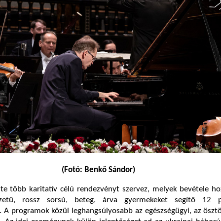
(Fotó: Benkő Sándor)
te több karitatív célú rendezvényt szervez, melyek bevétele ho
yzetű, rossz sorsú, beteg, árva gyermekeket segítő 12 p
 A programok közül leghangsúlyosabb az egészségügyi, az ösztö