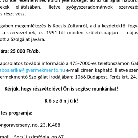
. Az idei eseménynek külön jelentőséget ad az ukrajnai háború
ekek ellátásában, illetve gyógyszeradományok szervez
 részt vesz.
yben megemlékezés is Kocsis Zoltánról, aki a kezdetektől fogv
t a szervezetnek, és 1991-től minden születésnapján – máju
tt a Szolgálat javára.
ára: 25 000 Ft/db.
 kapcsolatos további információ a 475-7000-es telefonszámon Ga
abos.erika@gyermekmento.hu
e-mail címen kapható, illetve sz
rmekmentő Szolgálat irodájában: 1066 Budapest, Teréz krt. 24. 
Kérjük, hogy részvételével Ön is segítse munkánkat!
K ö s z ö n j ü k!
etes programja:
ongoraverseny, no. 23, K.488
-moll, „Sors”) szimfónia, op.67