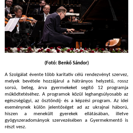
(Fotó: Benkő Sándor)
A Szolgálat évente több karitatív célú rendezvényt szervez,
melyek bevétele hozzájárul a hátrányos helyzetű, rossz
sorsú, beteg, árva gyermekeket segítő 12 programja
működtetéséhez. A programok közül leghangsúlyosabb az
egészségügyi, az ösztöndíj- és a képzési program. Az idei
eseménynek külön jelentőséget ad az ukrajnai háború,
hiszen a menekült gyerekek ellátásában, illetve
gyógyszeradományok szervezésében a Gyermekmentő is
részt vesz.