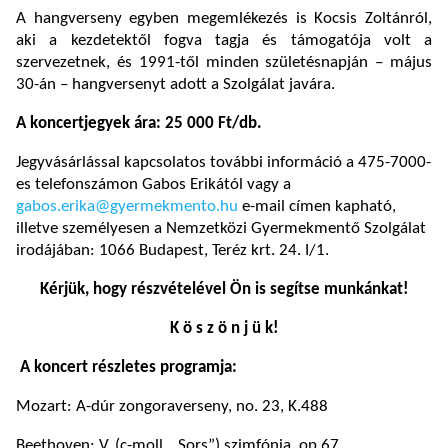
A hangverseny egyben megemlékezés is Kocsis Zoltánról,
aki a kezdetektől fogva tagja és támogatója volt a
szervezetnek, és 1991-től minden születésnapján – május
30-án – hangversenyt adott a Szolgálat javára.
A koncertjegyek ára: 25 000 Ft/db.
Jegyvásárlással kapcsolatos további információ a 475-7000-
es telefonszámon Gabos Erikától vagy a
gabos.erika@gyermekmento.hu
e-mail címen kapható,
illetve személyesen a Nemzetközi Gyermekmentő Szolgálat
irodájában: 1066 Budapest, Teréz krt. 24. I/1.
Kérjük, hogy részvételével Ön is segítse munkánkat!
K ö s z ö n j ü k!
A koncert részletes programja:
Mozart: A-dúr zongoraverseny, no. 23, K.488
Beethoven: V. (c-moll, „Sors”) szimfónia, op.67