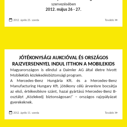
szervezésében
2012. május 26 - 27.
2012. április 25. szerda
Tovább ≫
JÓTÉKONYSÁGI AUKCIÓVAL ÉS ORSZÁGOS
RAJZVERSENNYEL INDUL ITTHON A MOBILEKIDS
Magyarországon is elindul a Daimler AG által életre hívott
MobileKids közlekedésbiztonsági program.
A Mercedes-Benz Hungária Kft. és a Mercedes-Benz
Manufacturing Hungary Kft. jótékony célú árverésre bocsátja
az első, értékesítésre szánt, hazai gyártású Mercedes-Benz B-
osztályt „Közlekedj biztonságosan!’ – országos rajzpályázat
gyerekeknek.
2012. április 11. szerda
Tovább ≫