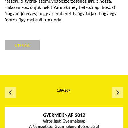
rászoruló gyerek szemüvegbeszerzéséhez járult hozzá.
Hálásan köszönjük neki! Vannak még hétköznapi hősök!
Nagyon jó érzés, hogy az emberek is úgy látják, hogy egy
fontos ügy mellé álltunk oda.
VISSZA
189/207
GYERMEKNAP 2012
Városligeti Gyermeknap
A Nemzetközi Gyermekmentő Szolgálat