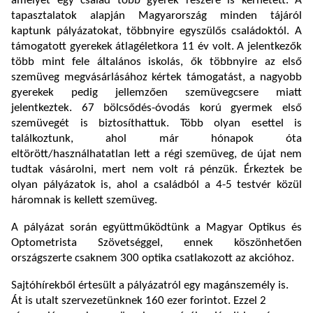
amelyet egy család több gyerek részére is kérhetett. A
tapasztalatok alapján Magyarország minden tájáról
kaptunk pályázatokat, többnyire egyszülős családoktól. A
támogatott gyerekek átlagéletkora 11 év volt. A jelentkezők
több mint fele általános iskolás, ők többnyire az első
szemüveg megvásárlásához kértek támogatást, a nagyobb
gyerekek pedig jellemzően szemüvegcsere miatt
jelentkeztek. 67 bölcsődés-óvodás korú gyermek első
szemüvegét is biztosíthattuk. Több olyan esettel is
találkoztunk, ahol már hónapok óta
eltörött/használhatatlan lett a régi szemüveg, de újat nem
tudtak vásárolni, mert nem volt rá pénzük. Érkeztek be
olyan pályázatok is, ahol a családból a 4-5 testvér közül
háromnak is kellett szemüveg.
A pályázat során együttműködtünk a Magyar Optikus és
Optometrista Szövetséggel, ennek köszönhetően
országszerte csaknem 300 optika csatlakozott az akcióhoz.
Sajtóhírekből értesült a pályázatról egy magánszemély is.
Át is utalt szervezetünknek 160 ezer forintot. Ezzel 2