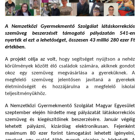
A Nemzetközi Gyermekmentő Szolgálat látáskorrekciós
szemüveg beszerzését támogató pályázatán 541-en
nyerték el ezt a lehetőséget, összesen 43 millió 280 ezer Ft
értékben.
A projekt célja az volt,
hogy
segítséget nyújtson a nehéz
körülmények között élő családok számára, akiknek gondot
okoz egy szemüveg megvásárlása a gyereküknek. A
megfelelő szemüveg jelentősen javítaná a gyerekek
életminőségét és hozzájárulna a megfelelő iskolai
teljesítményükhöz.
A Nemzetközi Gyermekmentő Szolgálat Magyar Egyesület
szeptember elején hirdette meg pályázatát látáskorrekciós
szemüveg és kiegészítőinek beszerzésére. Január végéig
lehetett pályázni, kizárólag elektronikusan. Fejenként
maximum 80 ezer forint támogatást lehetett igényelni,