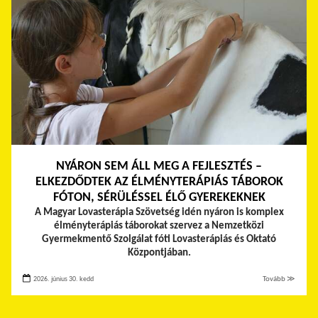
NYÁRON SEM ÁLL MEG A FEJLESZTÉS –
ELKEZDŐDTEK AZ ÉLMÉNYTERÁPIÁS TÁBOROK
FÓTON, SÉRÜLÉSSEL ÉLŐ GYEREKEKNEK
A Magyar Lovasterápia Szövetség idén nyáron is komplex
élményterápiás táborokat szervez a Nemzetközi
Gyermekmentő Szolgálat fóti Lovasterápiás és Oktató
Központjában.
2026. június 30. kedd
Tovább ≫