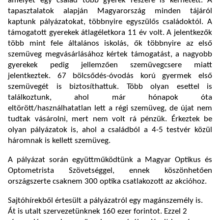
amelyet egy család több gyerek részére is kérhetett. A
tapasztalatok alapján Magyarország minden tájáról
kaptunk pályázatokat, többnyire egyszülős családoktól. A
támogatott gyerekek átlagéletkora 11 év volt. A jelentkezők
több mint fele általános iskolás, ők többnyire az első
szemüveg megvásárlásához kértek támogatást, a nagyobb
gyerekek pedig jellemzően szemüvegcsere miatt
jelentkeztek. 67 bölcsődés-óvodás korú gyermek első
szemüvegét is biztosíthattuk. Több olyan esettel is
találkoztunk, ahol már hónapok óta
eltörött/használhatatlan lett a régi szemüveg, de újat nem
tudtak vásárolni, mert nem volt rá pénzük. Érkeztek be
olyan pályázatok is, ahol a családból a 4-5 testvér közül
háromnak is kellett szemüveg.
A pályázat során együttműködtünk a Magyar Optikus és
Optometrista Szövetséggel, ennek köszönhetően
országszerte csaknem 300 optika csatlakozott az akcióhoz.
Sajtóhírekből értesült a pályázatról egy magánszemély is.
Át is utalt szervezetünknek 160 ezer forintot. Ezzel 2