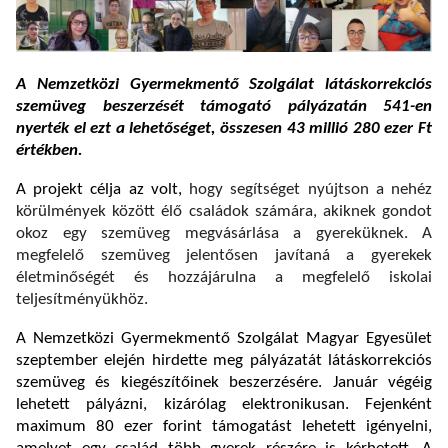
A Nemzetközi Gyermekmentő Szolgálat látáskorrekciós
szemüveg beszerzését támogató pályázatán 541-en
nyerték el ezt a lehetőséget, összesen 43 millió 280 ezer Ft
értékben.
A projekt célja az volt,
hogy
segítséget nyújtson a nehéz
körülmények között élő családok számára, akiknek gondot
okoz egy szemüveg megvásárlása a gyereküknek. A
megfelelő szemüveg jelentősen javítaná a gyerekek
életminőségét és hozzájárulna a megfelelő iskolai
teljesítményükhöz.
A Nemzetközi Gyermekmentő Szolgálat Magyar Egyesület
szeptember elején hirdette meg pályázatát látáskorrekciós
szemüveg és kiegészítőinek beszerzésére. Január végéig
lehetett pályázni, kizárólag elektronikusan. Fejenként
maximum 80 ezer forint támogatást lehetett igényelni,