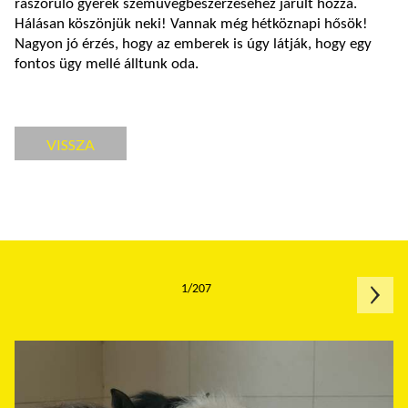
rászoruló gyerek szemüvegbeszerzéséhez járult hozzá.
Hálásan köszönjük neki! Vannak még hétköznapi hősök!
Nagyon jó érzés, hogy az emberek is úgy látják, hogy egy
fontos ügy mellé álltunk oda.
VISSZA
1/207