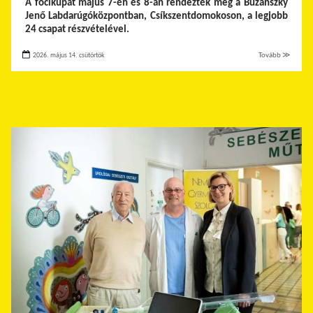
A focikupát május 7-én és 8-án rendezték meg a Buzánszky
Jenő Labdarúgóközpontban, Csíkszentdomokoson, a legjobb
24 csapat részvételével.
2026. május 14. csütörtök
Tovább ≫