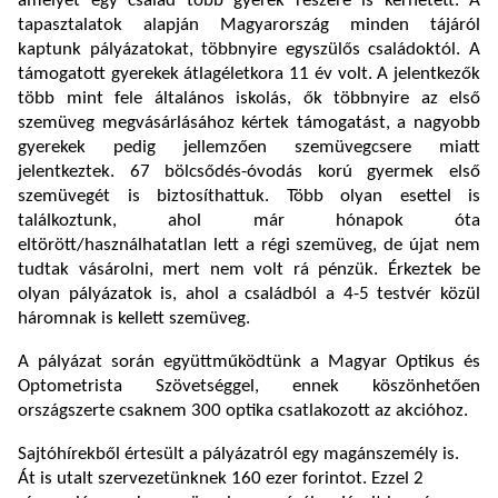
amelyet egy család több gyerek részére is kérhetett. A
tapasztalatok alapján Magyarország minden tájáról
kaptunk pályázatokat, többnyire egyszülős családoktól. A
támogatott gyerekek átlagéletkora 11 év volt. A jelentkezők
több mint fele általános iskolás, ők többnyire az első
szemüveg megvásárlásához kértek támogatást, a nagyobb
gyerekek pedig jellemzően szemüvegcsere miatt
jelentkeztek. 67 bölcsődés-óvodás korú gyermek első
szemüvegét is biztosíthattuk. Több olyan esettel is
találkoztunk, ahol már hónapok óta
eltörött/használhatatlan lett a régi szemüveg, de újat nem
tudtak vásárolni, mert nem volt rá pénzük. Érkeztek be
olyan pályázatok is, ahol a családból a 4-5 testvér közül
háromnak is kellett szemüveg.
A pályázat során együttműködtünk a Magyar Optikus és
Optometrista Szövetséggel, ennek köszönhetően
országszerte csaknem 300 optika csatlakozott az akcióhoz.
Sajtóhírekből értesült a pályázatról egy magánszemély is.
Át is utalt szervezetünknek 160 ezer forintot. Ezzel 2