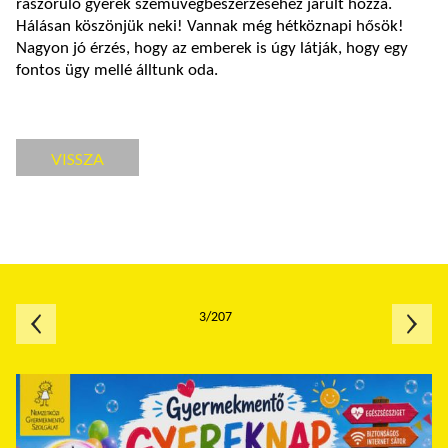
rászoruló gyerek szemüvegbeszerzéséhez járult hozzá.
Hálásan köszönjük neki! Vannak még hétköznapi hősök!
Nagyon jó érzés, hogy az emberek is úgy látják, hogy egy
fontos ügy mellé álltunk oda.
VISSZA
3/207