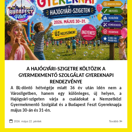
A HAJÓGYÁRI-SZIGETRE KÖLTÖZIK A
GYERMEKMENTŐ SZOLGÁLAT GYEREKNAPI
RENDEZVÉNYE
A BL-döntő hétvégéje miatt 36 év után idén nem a
Városligetben, hanem egy különleges, új helyen, a
Hajógyári-szigeten várja a családokat a Nemzetközi
Gyermekmentő Szolgálat és a Budapest Feszt Gyereknapja
május 30-án és 31-én.
2026. május 22. péntek
Tovább ≫