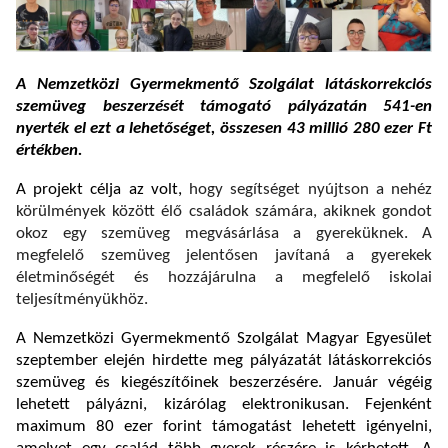
A Nemzetközi Gyermekmentő Szolgálat látáskorrekciós
szemüveg beszerzését támogató pályázatán 541-en
nyerték el ezt a lehetőséget, összesen 43 millió 280 ezer Ft
értékben.
A projekt célja az volt,
hogy
segítséget nyújtson a nehéz
körülmények között élő családok számára, akiknek gondot
okoz egy szemüveg megvásárlása a gyereküknek. A
megfelelő szemüveg jelentősen javítaná a gyerekek
életminőségét és hozzájárulna a megfelelő iskolai
teljesítményükhöz.
A Nemzetközi Gyermekmentő Szolgálat Magyar Egyesület
szeptember elején hirdette meg pályázatát látáskorrekciós
szemüveg és kiegészítőinek beszerzésére. Január végéig
lehetett pályázni, kizárólag elektronikusan. Fejenként
maximum 80 ezer forint támogatást lehetett igényelni,