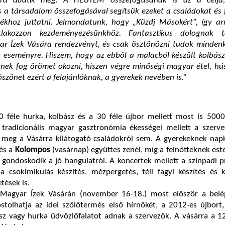
ra adatik meg. A HEGYEM összefogásának is az a célja
 a társadalom összefogásával segítsük ezeket a családokat és 
lékhoz juttatni. Jelmondatunk, hogy „Küzdj Másokért”, így ar
atlakozzon kezdeményezésünkhöz. Fantasztikus dolognak 
 Ízek Vására rendezvényt, és csak ösztönözni tudok mindenkit
z eseményre. Hiszem, hogy az ebből a malacból készült kolbász
nek fog örömet okozni, hiszen végre minőségi magyar étel, hús
öszönet ezért a felajánlóknak, a gyerekek nevében is.”
 féle hurka, kolbász és a 30 féle újbor mellett most is 5000 
A tradicionális magyar gasztronómia ékességei mellett a szerv
 meg a Vásárra kilátogató családokról sem. A gyerekeknek nap
és a
Kolompos
(vasárnap) együttes zenél, míg a felnőtteknek est
 gondoskodik a jó hangulatról. A koncertek mellett a színpadi
 a csokimikulás készítés, mézpergetés, téli fagyi készítés és
tések is.
Magyar Ízek Vásárán (november 16-18.) most először a belé
tolhatja az idei szőlőtermés első hírnökét, a 2012-es újbort,
z vagy hurka üdvözlőfalatot adnak a szervezők. A vásárra a 12