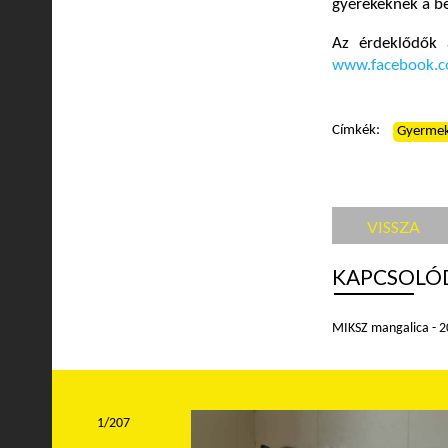
gyerekeknek a be
Az érdeklődők 
www.facebook.c
Címkék:
Gyerme
VISSZA
KAPCSOLÓ
MIKSZ mangalica - 
1/207