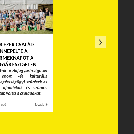
B EZER CSALÁD
NNEPELTE A
RMEKNAPOT A
GYÁRI-SZIGETEN
-én a Hajógyári-szigeten
 sport -és kulturális
egészségügyi szűrések és
k, ajándékok és számos
áték várta a családokat.
hétfő
Tovább ≫