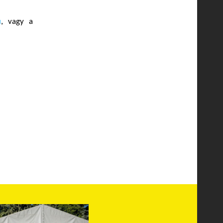
u
, vagy a