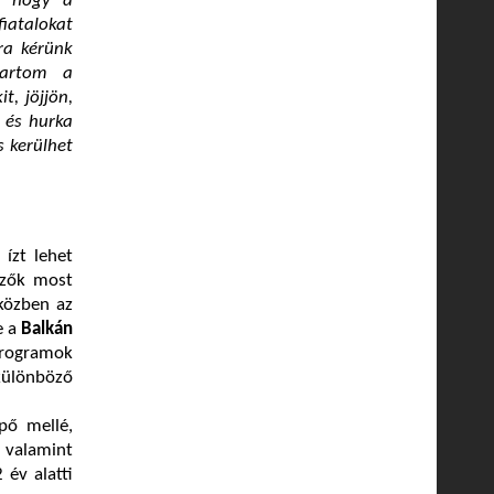
, hogy a
fiatalokat
ra kérünk
tartom a
, jöjjön,
 és hurka
 kerülhet
ízt lehet
ezők most
közben az
e a
Balkán
 programok
 különböző
pő mellé,
 valamint
 év alatti