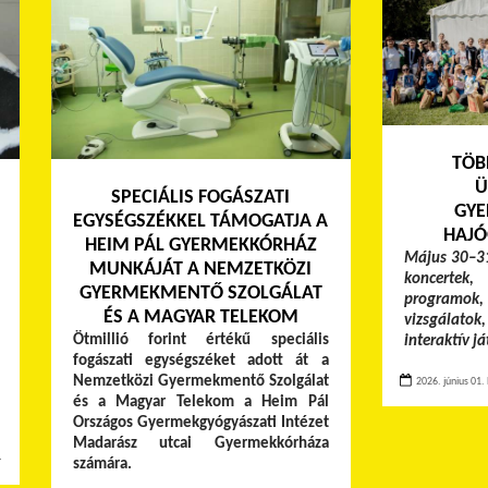
TÖB
Ü
SPECIÁLIS FOGÁSZATI
GYE
EGYSÉGSZÉKKEL TÁMOGATJA A
HAJÓ
HEIM PÁL GYERMEKKÓRHÁZ
Május 30–31
MUNKÁJÁT A NEMZETKÖZI
koncertek,
GYERMEKMENTŐ SZOLGÁLAT
programok, 
ÉS A MAGYAR TELEKOM
vizsgálato
Ötmillió forint értékű speciális
interaktív j
fogászati egységszéket adott át a
Nemzetközi Gyermekmentő Szolgálat
2026. június 01. 
és a Magyar Telekom a Heim Pál
Országos Gyermekgyógyászati Intézet
Madarász utcai Gyermekkórháza
≫
számára.