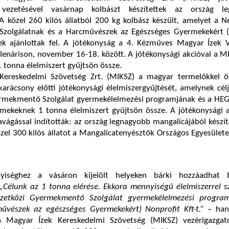
 vezetésével vasárnap kolbászt készítettek az ország le
A közel 260 kilós állatból 200 kg kolbász készült, amelyet a 
zolgálatnak és a Harcművészek az Egészséges Gyermekekért
nek ajánlottak fel. A jótékonyság a 4. Kézműves Magyar Ízek V
llenárison, november 16-18. között. A jótékonysági akcióval a MI
 tonna élelmiszert gyűjtsön össze.
Kereskedelmi Szövetség Zrt. (MIKSZ) a magyar termelőkkel ö
 karácsony előtti jótékonysági élelmiszergyűjtését, amelynek cél
mekmentő Szolgálat gyermekélelmezési programjának és a HEG
mekeknek 1 tonna élelmiszert gyűjtsön össze. A jótékonysági a
vágással indították: az ország legnagyobb mangalicájából készí
özel 300 kilós állatot a Mangalicatenyésztők Országos Egyesülete
iséghez a vásáron kijelölt helyeken bárki hozzáadhat b
„Célunk az 1 tonna elérése. Ekkora mennyiségű élelmiszerrel s
zetközi Gyermekmentő Szolgálat gyermekélelmezési progra
vészek az egészséges Gyermekekért) Nonprofit Kft-t.”
– han
a Magyar Ízek Kereskedelmi Szövetség (MIKSZ) vezérigazgat