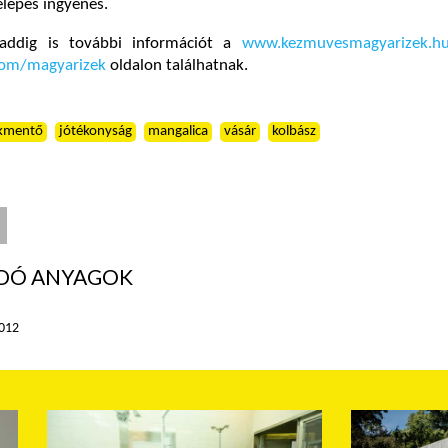
lépés ingyenes.
addig is további információt a
www.kezmuvesmagyarizek.h
om/magyarizek
oldalon találhatnak.
kmentő
jótékonyság
mangalica
vásár
kolbász
DÓ ANYAGOK
2012