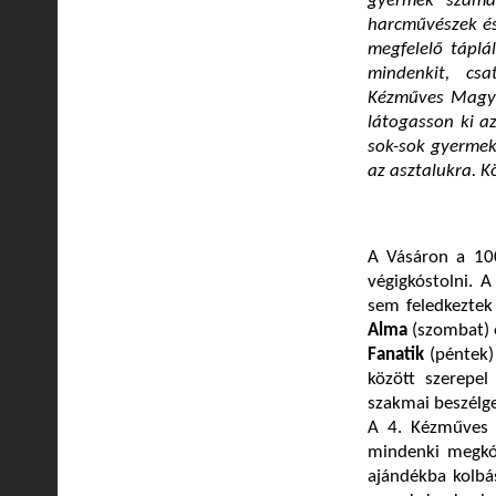
gyermek számá
harcművészek és
megfelelő táplá
mindenkit, cs
Kézműves Magyar
látogasson ki a
sok-sok gyermek
az asztalukra. K
A Vásáron a 100
végigkóstolni. 
sem feledkeztek
Alma
(szombat) 
Fanatik
(péntek)
között szerepel
szakmai beszélge
A 4. Kézműves 
mindenki megkós
ajándékba kolbás