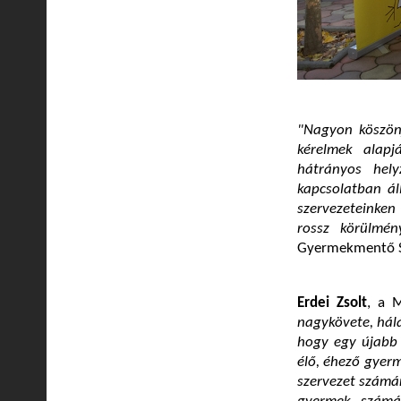
"Nagyon köszönj
kérelmek alapj
hátrányos hely
kapcsolatban ál
szervezeteinken
rossz körülmén
Gyermekmentő S
Erdei Zsolt
, a 
nagykövete, hál
hogy egy újabb 
élő, éhező gyerm
szervezet számá