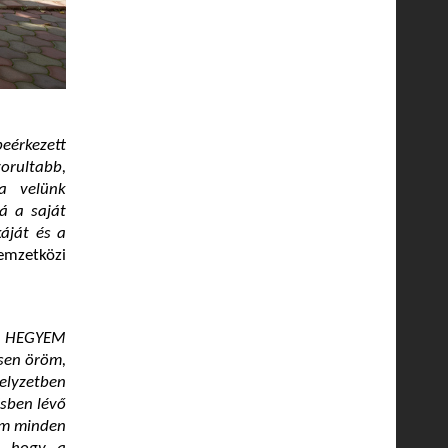
eérkezett
orultabb,
 a velünk
á a saját
áját és a
mzetközi
a HEGYEM
sen öröm,
elyzetben
ésben lévő
nem minden