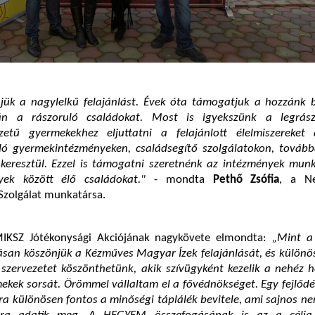
ük a nagylelkű felajánlást. Évek óta támogatjuk a hozzánk b
án a rászoruló családokat. Most is igyekszünk a legrász
zetű gyermekekhez eljuttatni a felajánlott élelmiszereket
ló gyermekintézményeken, családsegítő szolgálatokon, tovább
 keresztül. Ezzel is támogatni szeretnénk az intézmények munk
yek között élő családokat."
- mondta
Pethő Zsófia
, a Ne
zolgálat munkatársa.
MIKSZ Jótékonysági Akciójának nagykövete elmondta:
„Mint 
ásan köszönjük a Kézműves Magyar Ízek felajánlását, és különö
szervezetet köszönthetünk, akik szívügyként kezelik a nehéz h
ekek sorsát. Örömmel vállaltam el a fővédnökséget. Egy fejlőd
ra különösen fontos a minőségi táplálék bevitele, ami sajnos 