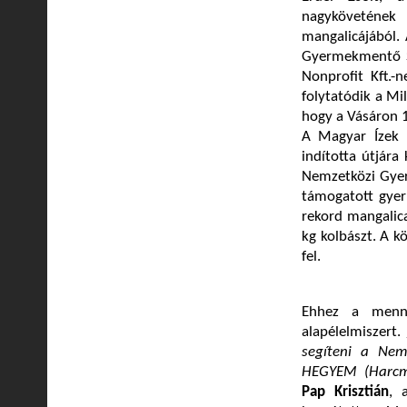
nagykövetének
mangalicájából. 
Gyermekmentő S
Nonprofit Kft.-
folytatódik a Mi
hogy a Vásáron 1
A Magyar Ízek 
indította útjára
Nemzetközi Gyer
támogatott gyer
rekord mangalica
kg kolbászt. A k
fel.
Ehhez a menny
alapélelmiszert.
segíteni a Nem
HEGYEM (Harcmű
Pap Krisztián
, 