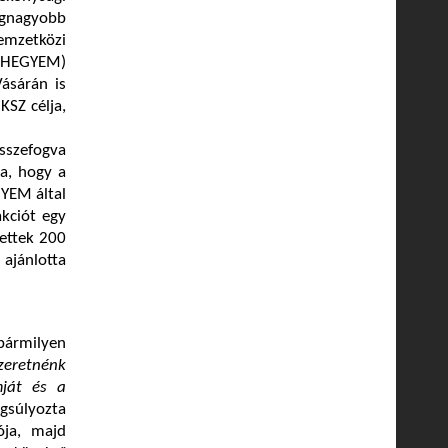
gnagyobb
Nemzetközi
 (HEGYEM)
ásárán is
KSZ célja,
sszefogva
ja, hogy a
YEM által
kciót egy
tettek 200
 ajánlotta
ármilyen
zeretnénk
mját és a
gsúlyozta
ója, majd