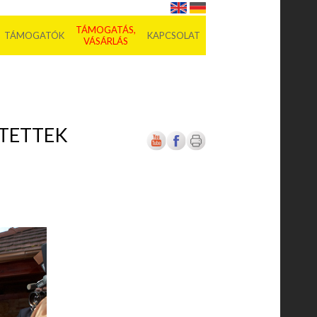
TÁMOGATÁS,
TÁMOGATÓK
KAPCSOLAT
VÁSÁRLÁS
TETTEK