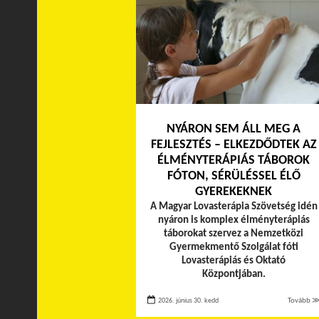
NYÁRON SEM ÁLL MEG A
FEJLESZTÉS – ELKEZDŐDTEK AZ
ÉLMÉNYTERÁPIÁS TÁBOROK
FÓTON, SÉRÜLÉSSEL ÉLŐ
GYEREKEKNEK
A Magyar Lovasterápia Szövetség idén
nyáron is komplex élményterápiás
táborokat szervez a Nemzetközi
Gyermekmentő Szolgálat fóti
Lovasterápiás és Oktató
Központjában.
2026. június 30. kedd
Tovább 