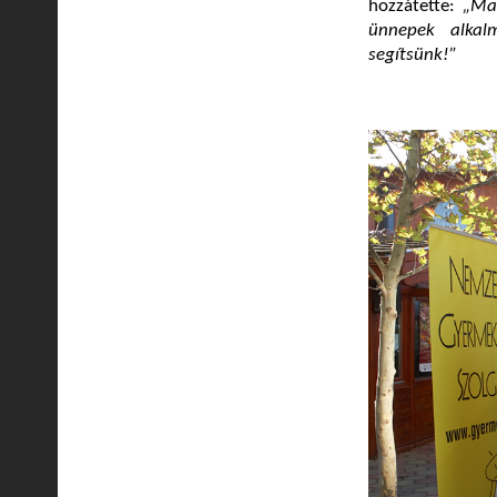
hozzátette:
„Ma
ünnepek alkalm
segítsünk!”