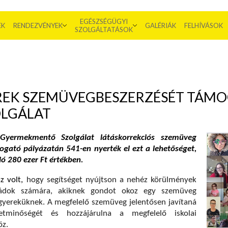
EGÉSZSÉGÜGYI
EK
RENDEZVÉNYEK
GALÉRIÁK
FELHÍVÁSOK
SZOLGÁLTATÁSOK
REK SZEMÜVEGBESZERZÉSÉT TÁMO
LGÁLAT
Gyermekmentő Szolgálat látáskorrekciós szemüveg
ogató pályázatán 541-en nyerték el ezt a lehetőséget,
ió 280 ezer Ft értékben.
az volt,
hogy
segítséget nyújtson a nehéz körülmények
ládok számára, akiknek gondot okoz egy szemüveg
gyereküknek. A megfelelő szemüveg jelentősen javítaná
etminőségét és hozzájárulna a megfelelő iskolai
öz.