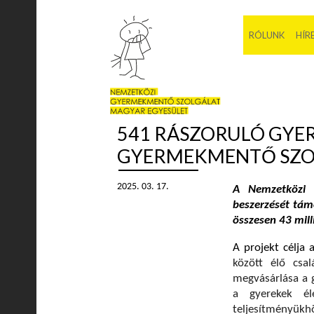
RÓLUNK
HÍR
541 RÁSZORULÓ GYE
GYERMEKMENTŐ SZO
2025. 03. 17.
A Nemzetközi 
beszerzését tám
összesen 43 mill
A projekt célja 
között élő csa
megvásárlása a 
a gyerekek él
teljesítményükh