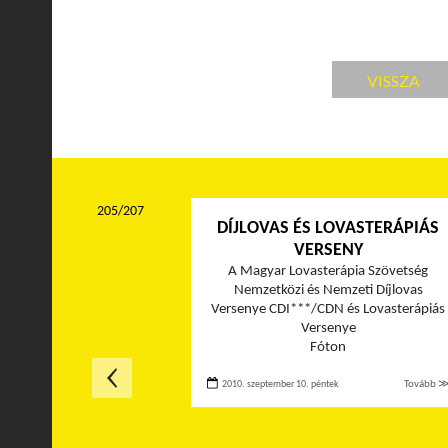
VISSZA
205/207
DÍJLOVAS ÉS LOVASTERÁPIÁS
VERSENY
A Magyar Lovasterápia Szövetség
Nemzetközi és Nemzeti Díjlovas
Versenye CDI***/CDN és Lovasterápiás
Versenye
Fóton
2010. szeptember 10. péntek
Tovább 