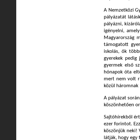
A Nemzetközi Gy
pályázatát látás
pályázni, kizáró
igényelni, amely
Magyarország mi
támogatott gyer
iskolás, ők töb
gyerekek pedig 
gyermek első sze
hónapok óta eltö
mert nem volt rá
közül háromnak i
A pályázat sorá
köszönhetően ors
Sajtóhírekből ér
ezer forintot. E
köszönjük neki!
látják, hogy egy