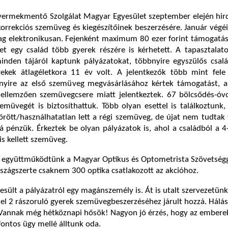
ermekmentő Szolgálat Magyar Egyesület szeptember elején hir
korrekciós szemüveg és kiegészítőinek beszerzésére. Január végéi
lag elektronikusan. Fejenként maximum 80 ezer forint támogatás
et egy család több gyerek részére is kérhetett. A tapasztalat
nden tájáról kaptunk pályázatokat, többnyire egyszülős csalá
ekek átlagéletkora 11 év volt. A jelentkezők több mint fele 
bnyire az első szemüveg megvásárlásához kértek támogatást, 
jellemzően szemüvegcsere miatt jelentkeztek. 67 bölcsődés-óv
müvegét is biztosíthattuk. Több olyan esettel is találkoztunk
rött/használhatatlan lett a régi szemüveg, de újat nem tudtak 
 pénzük. Érkeztek be olyan pályázatok is, ahol a családból a 4
s kellett szemüveg.
n együttműködtünk a Magyar Optikus és Optometrista Szövetségg
zágszerte csaknem 300 optika csatlakozott az akcióhoz.
tesült a pályázatról egy magánszemély is. Át is utalt szervezetü
zzel 2 rászoruló gyerek szemüvegbeszerzéséhez járult hozzá. Hálá
 Vannak még hétköznapi hősök! Nagyon jó érzés, hogy az emberek
 fontos ügy mellé álltunk oda.