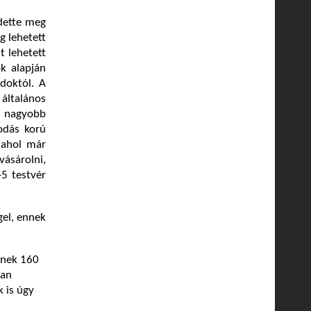
dette meg
g lehetett
t lehetett
ok alapján
doktól. A
általános
a nagyobb
odás korú
, ahol már
vásárolni,
-5 testvér
el, ennek
nknek 160
san
 is úgy