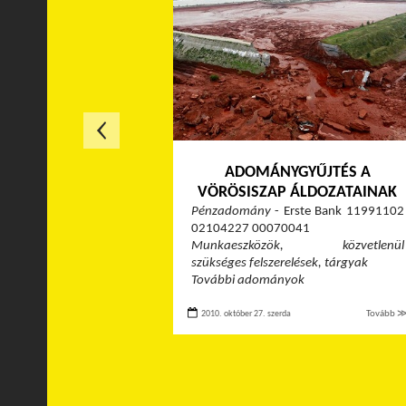
ADOMÁNYGYŰJTÉS A
VÖRÖSISZAP ÁLDOZATAINAK
Pénzadomány
- Erste Bank 11991102
02104227 00070041
Munkaeszközök, közvetlenül
szükséges felszerelések, tárgyak
További adományok
2010. október 27. szerda
Tovább 