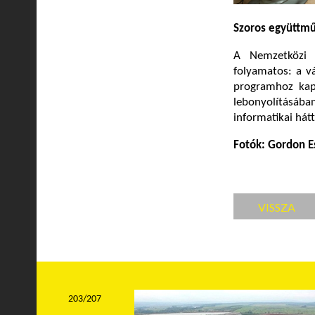
Szoros együttm
A Nemzetközi 
folyamatos: a vá
programhoz kap
lebonyolításába
informatikai hátt
Fotók: Gordon E
VISSZA
203/207