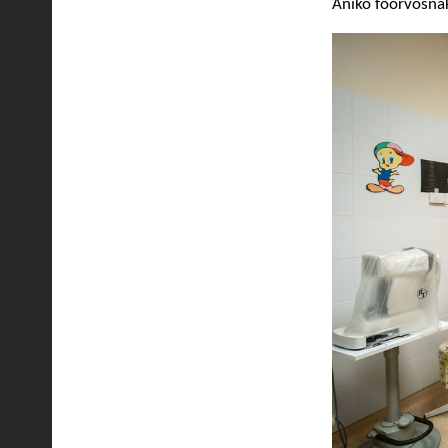
Anikó főorvosnak