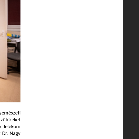
zemészeti
szülékeket
r Telekom
 Dr. Nagy