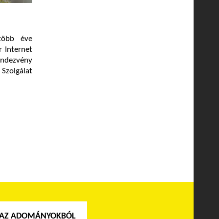
több éve
r Internet
endezvény
 Szolgálat
 AZ ADOMÁNYOKBÓL