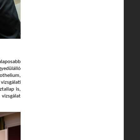
alaposabb
gyedülálló
dothelium,
izsgálati
tallap is,
vizsgálat