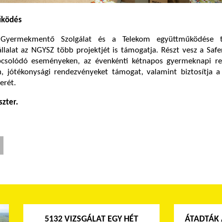
űködés
Gyermekmentő Szolgálat és a Telekom együttműködése 
llalat az NGYSZ több projektjét is támogatja. Részt vesz a Safe
csolódó eseményeken, az évenkénti kétnapos gyermeknapi r
n, jótékonysági rendezvényeket támogat, valamint biztosítja a
erét.
szter.
5132 VIZSGÁLAT EGY HÉT
ÁTADTÁK