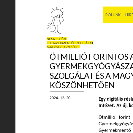
RÓLUNK
HÍR
ÖTMILLIÓ FORINTOS
GYERMEKGYÓGYÁSZA
SZOLGÁLAT ÉS A MA
KÖSZÖNHETŐEN
2024. 12. 20.
Egy digitális ré
Intézet. Az új, 
Ötmillió fori
Gyermekgyógy
Gyermekmentő S