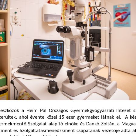
 eszközök a Heim Pál Országos Gyermekgyógyászati Intézet s
kerültek, ahol évente közel 15 ezer gyermeket látnak el. A ké
yermekmentő Szolgálat alapító elnöke és Dankó Zoltán, a Magya
ent és Szolgáltatásmenedzsment csapatának vezetője adta át