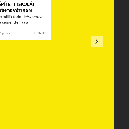
ÉPÍTETT ISKOLÁT
ŐHORVÁTIBAN
tmillió forint készpénzzel,
 cementtel, valam
2. péntek
Tovább ≫