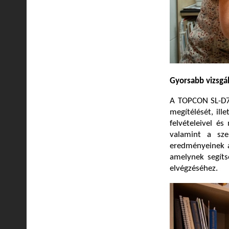
Gyorsabb vizsgál
A TOPCON SL-D70
megítélését, ill
felvételeivel é
valamint a sze
eredményeinek ar
amelynek segíts
elvégzéséhez.