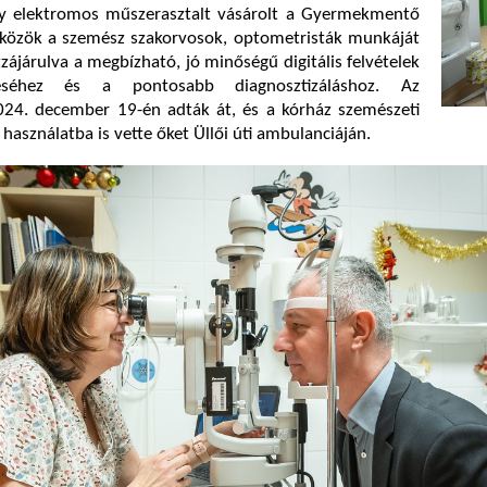
y elektromos műszerasztalt vásárolt a Gyermekmentő
szközök a szemész szakorvosok, optometristák munkáját
zzájárulva a megbízható, jó minőségű digitális felvételek
téséhez és a pontosabb diagnosztizáláshoz. Az
4. december 19-én adták át, és a kórház szemészeti
használatba is vette őket Üllői úti ambulanciáján.