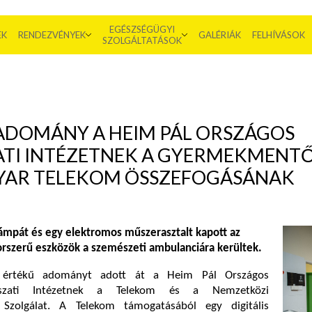
EGÉSZSÉGÜGYI
EK
RENDEZVÉNYEK
GALÉRIÁK
FELHÍVÁSOK
SZOLGÁLTATÁSOK
 ADOMÁNY A HEIM PÁL ORSZÁGOS
TI INTÉZETNEK A GYERMEKMENT
GYAR TELEKOM ÖSSZEFOGÁSÁNAK
slámpát és egy elektromos műszerasztalt kapott az
korszerű eszközök a szemészeti ambulanciára kerültek.
nt értékű adományt adott át a Heim Pál Országos
ászati Intézetnek a Telekom és a Nemzetközi
zolgálat. A Telekom támogatásából egy digitális