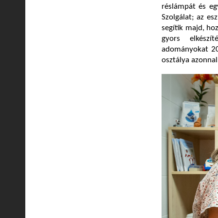
réslámpát és eg
Szolgálat; az e
segítik majd, ho
gyors elkészí
adományokat 202
osztálya azonnal 