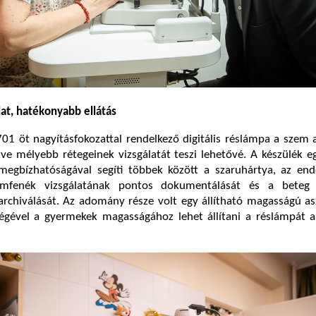
at, hatékonyabb ellátás
1 öt nagyításfokozattal rendelkező digitális réslámpa a szem 
etve mélyebb rétegeinek vizsgálatát teszi lehetővé. A készülék e
s megbízhatóságával segíti többek között a szaruhártya, az en
mfenék vizsgálatának pontos dokumentálását és a beteg v
chiválását. Az adomány része volt egy állítható magasságú asz
égével a gyermekek magasságához lehet állítani a réslámpát a 