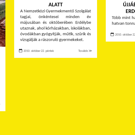
ALATT
ÚJJÁ
ERD
A Nemzetközi Gyermekmentő Szolgálat
tagjai, önkéntesei minden év
Több mint ha
májusában és októberében Erdélybe
hatvan tonna
utaznak, ahol kórházakban, iskolákban,
óvodákban gyógyítják, műtik, szűrik és
2010. október 2
vizsgálják a rászoruló gyermekeket.
2010. október 22. péntek
Tovább ≫
≫