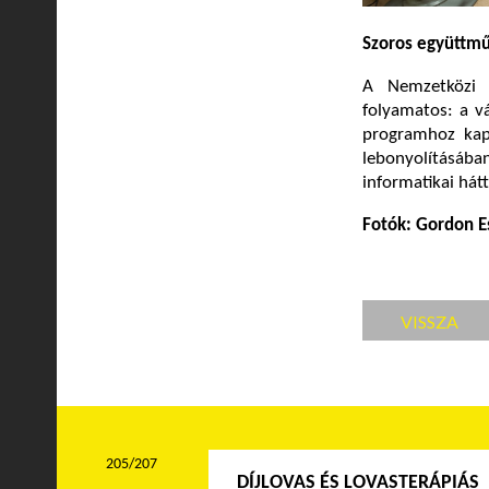
Szoros együttm
A Nemzetközi 
folyamatos: a vá
programhoz kap
lebonyolításába
informatikai hátt
Fotók: Gordon E
VISSZA
205/207
DÍJLOVAS ÉS LOVASTERÁPIÁS