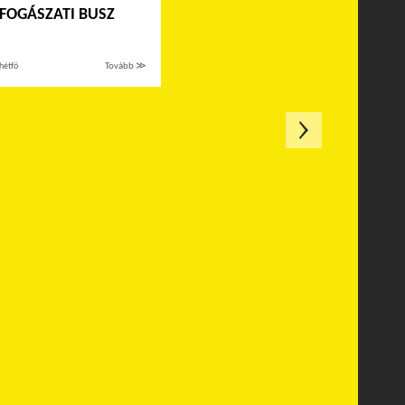
 FOGÁSZATI BUSZ
hétfő
Tovább ≫