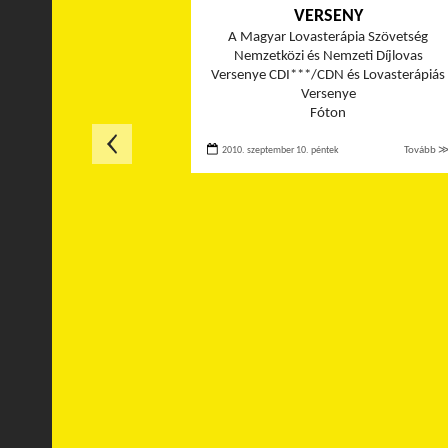
VERSENY
A Magyar Lovasterápia Szövetség
Nemzetközi és Nemzeti Díjlovas
Versenye CDI***/CDN és Lovasterápiás
Versenye
Fóton
2010. szeptember 10. péntek
Tovább 