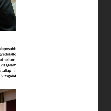
alaposabb
gyedülálló
dothelium,
izsgálati
tallap is,
vizsgálat