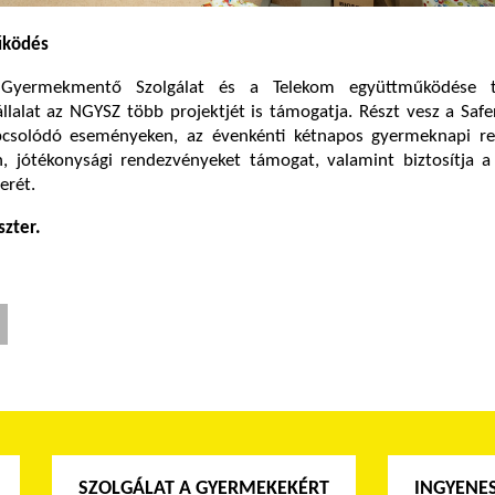
űködés
Gyermekmentő Szolgálat és a Telekom együttműködése 
llalat az NGYSZ több projektjét is támogatja. Részt vesz a Safe
csolódó eseményeken, az évenkénti kétnapos gyermeknapi r
n, jótékonysági rendezvényeket támogat, valamint biztosítja a
erét.
szter.
SZOLGÁLAT A GYERMEKEKÉRT
INGYENES