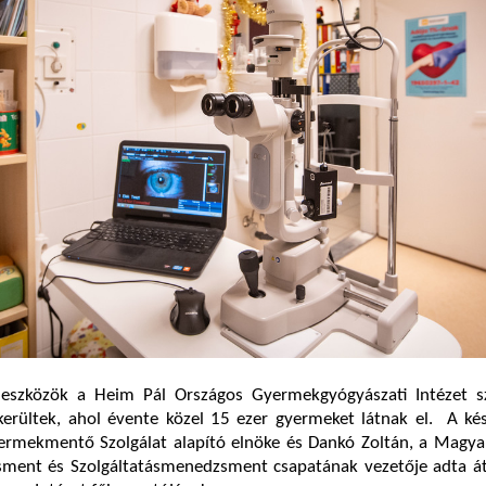
 eszközök a Heim Pál Országos Gyermekgyógyászati Intézet s
kerültek, ahol évente közel 15 ezer gyermeket látnak el. A ké
yermekmentő Szolgálat alapító elnöke és Dankó Zoltán, a Magya
ent és Szolgáltatásmenedzsment csapatának vezetője adta át