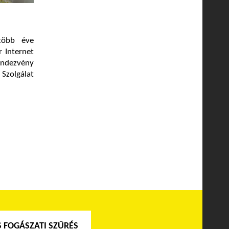
több éve
r Internet
endezvény
 Szolgálat
 FOGÁSZATI SZŰRÉS