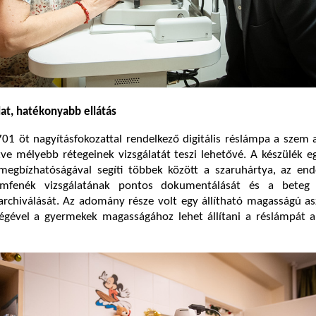
at, hatékonyabb ellátás
1 öt nagyításfokozattal rendelkező digitális réslámpa a szem 
etve mélyebb rétegeinek vizsgálatát teszi lehetővé. A készülék e
s megbízhatóságával segíti többek között a szaruhártya, az en
mfenék vizsgálatának pontos dokumentálását és a beteg v
chiválását. Az adomány része volt egy állítható magasságú asz
égével a gyermekek magasságához lehet állítani a réslámpát a 