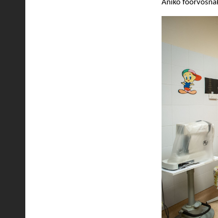
Anikó főorvosnak