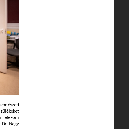
zemészeti
szülékeket
r Telekom
 Dr. Nagy