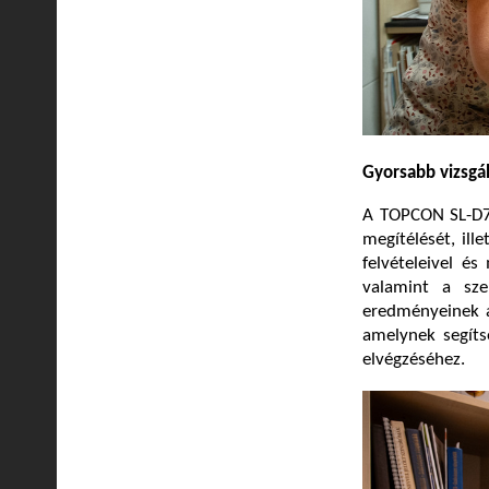
Gyorsabb vizsgál
A TOPCON SL-D70
megítélését, ill
felvételeivel é
valamint a sze
eredményeinek ar
amelynek segíts
elvégzéséhez.