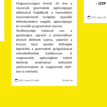
- OTP
Magyarországon immár 20 éve a
rászoruló gyermekek egészségügyi
ellátásával foglalkozik a Nemzetközi
Gyermekmentő Szolgálat. Speciális
2010. június 28. 
élethelyzetekre reagáló, egészségügyi
és szociális programokat szervez.
Tevékenysége hatással van a
gazdaságra, ugyanis a potenciálisan
≫
elvesző életévek száma, valamint a
hosszú távú ápolási költségek
leginkább a gyermekek gyógyításával
mérsékelhetőek hatékonyan. A
megmentett, egészségben töltött
életévek eredménye befizetett
adóforintokban és megtermelt GDP-
ben is mérhető.
2010. június 28. hétfő
Tovább ≫