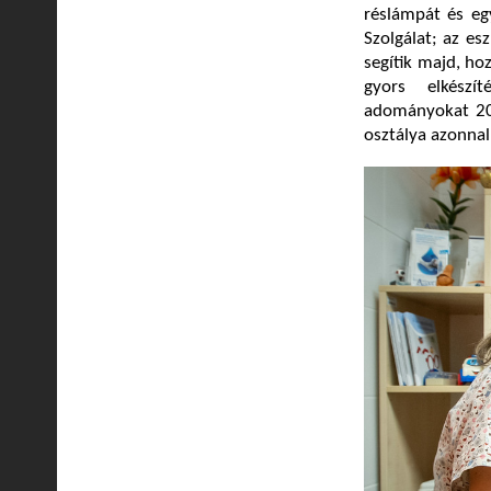
réslámpát és eg
Szolgálat; az e
segítik majd, ho
gyors elkészí
adományokat 202
osztálya azonnal 