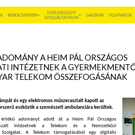
EGÉSZSÉGÜGYI
EK
RENDEZVÉNYEK
GALÉRIÁK
FELHÍVÁSOK
SZOLGÁLTATÁSOK
 ADOMÁNY A HEIM PÁL ORSZÁGOS
TI INTÉZETNEK A GYERMEKMENT
GYAR TELEKOM ÖSSZEFOGÁSÁNAK
slámpát és egy elektromos műszerasztalt kapott az
korszerű eszközök a szemészeti ambulanciára kerültek.
nt értékű adományt adott át a Heim Pál Országos
ászati Intézetnek a Telekom és a Nemzetközi
zolgálat. A Telekom támogatásából egy digitális