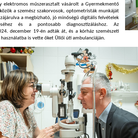
y elektromos műszerasztalt vásárolt a Gyermekmentő
szközök a szemész szakorvosok, optometristák munkáját
zzájárulva a megbízható, jó minőségű digitális felvételek
téséhez és a pontosabb diagnosztizáláshoz. Az
4. december 19-én adták át, és a kórház szemészeti
használatba is vette őket Üllői úti ambulanciáján.