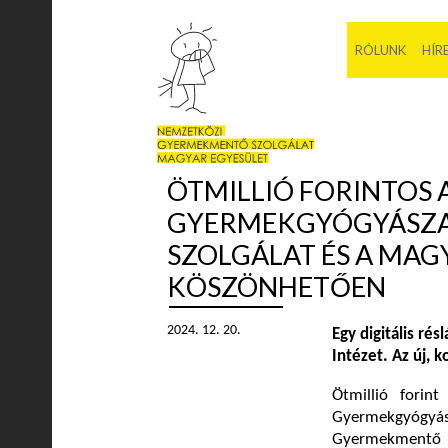
RÓLUNK
HÍR
ÖTMILLIÓ FORINTOS
GYERMEKGYÓGYÁSZA
SZOLGÁLAT ÉS A MA
KÖSZÖNHETŐEN
2024. 12. 20.
Egy digitális ré
Intézet. Az új, 
Ötmillió fori
Gyermekgyógy
Gyermekmentő S