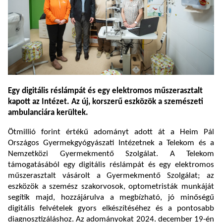
Egy digitális réslámpát és egy elektromos műszerasztalt
kapott az Intézet. Az új, korszerű eszközök a szemészeti
ambulanciára kerültek.
Ötmillió forint értékű adományt adott át a Heim Pál
Országos Gyermekgyógyászati Intézetnek a Telekom és a
Nemzetközi Gyermekmentő Szolgálat. A Telekom
támogatásából egy digitális réslámpát és egy elektromos
műszerasztalt vásárolt a Gyermekmentő Szolgálat; az
eszközök a szemész szakorvosok, optometristák munkáját
segítik majd, hozzájárulva a megbízható, jó minőségű
digitális felvételek gyors elkészítéséhez és a pontosabb
diagnosztizáláshoz. Az adományokat 2024. december 19-én