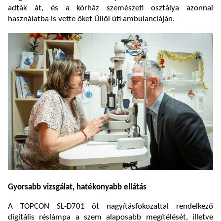
adták át, és a kórház szemészeti osztálya azonnal
használatba is vette őket Üllői úti ambulanciáján.
Gyorsabb vizsgálat, hatékonyabb ellátás
A TOPCON SL-D701 öt nagyításfokozattal rendelkező
digitális réslámpa a szem alaposabb megítélését, illetve