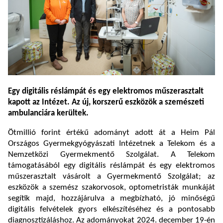
Egy digitális réslámpát és egy elektromos műszerasztalt
kapott az Intézet. Az új, korszerű eszközök a szemészeti
ambulanciára kerültek.
Ötmillió forint értékű adományt adott át a Heim Pál
Országos Gyermekgyógyászati Intézetnek a Telekom és a
Nemzetközi Gyermekmentő Szolgálat. A Telekom
támogatásából egy digitális réslámpát és egy elektromos
műszerasztalt vásárolt a Gyermekmentő Szolgálat; az
eszközök a szemész szakorvosok, optometristák munkáját
segítik majd, hozzájárulva a megbízható, jó minőségű
digitális felvételek gyors elkészítéséhez és a pontosabb
diagnosztizáláshoz. Az adományokat 2024. december 19-én