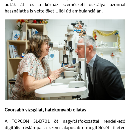
adták át, és a kórház szemészeti osztálya azonnal
használatba is vette őket Üllői úti ambulanciáján.
Gyorsabb vizsgálat, hatékonyabb ellátás
A TOPCON SL-D701 öt nagyításfokozattal rendelkező
digitális réslámpa a szem alaposabb megítélését, illetve