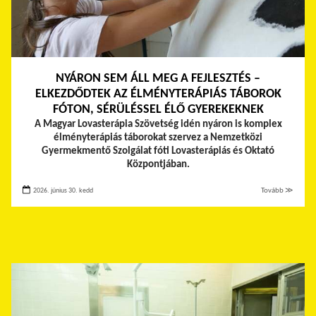
NYÁRON SEM ÁLL MEG A FEJLESZTÉS –
ELKEZDŐDTEK AZ ÉLMÉNYTERÁPIÁS TÁBOROK
FÓTON, SÉRÜLÉSSEL ÉLŐ GYEREKEKNEK
A Magyar Lovasterápia Szövetség idén nyáron is komplex
élményterápiás táborokat szervez a Nemzetközi
Gyermekmentő Szolgálat fóti Lovasterápiás és Oktató
Központjában.
2026. június 30. kedd
Tovább ≫