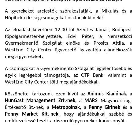
A gyerekeket arcfestők szórakoztatják, a Mikulás és a
Hópihék édességcsomagokat osztanak ki nekik.
Az előadást követően 12.30-tól Szentes Tamás, Budapest
főpolgármester-helyettese, Edvi Péter, a Nemzetközi
Gyermekmentő Szolgálat elnöke és Prosits Attila, a
WestEnd City Center ügyvezető igazgatója ajándékozzák
meg a gyerekeket
.
A csomagokat a Gyermekmentő Szolgálat legjelentősebb és
egyik legrégebbi támogatója, az OTP Bank, valamint a
WestEnd City Center tölti meg ajándékokkal.
Köszönettel tartozunk ezen kívül az
Animus Kiadónak,
a
HunGast Management Zrt.-nek,
a
MARS
Magyarország
Értékesítő Bt.-nek, a
Metropolnak,
a
Penny Girlnek
és a
Penny Market Kft.-nek
, hogy ajándékukkal szebbé és
emlékezetessé teszik a rászoruló gyermekek karácsonyát.