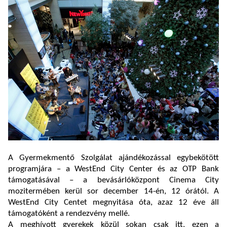
A Gyermekmentő Szolgálat ajándékozással egybekötött
programjára – a WestEnd City Center és az OTP Bank
támogatásával – a bevásárlóközpont Cinema City
mozitermében kerül sor december 14-én, 12 órától. A
WestEnd City Centet megnyitása óta, azaz 12 éve áll
támogatóként a rendezvény mellé.
A meghívott gyerekek közül sokan csak itt, ezen a