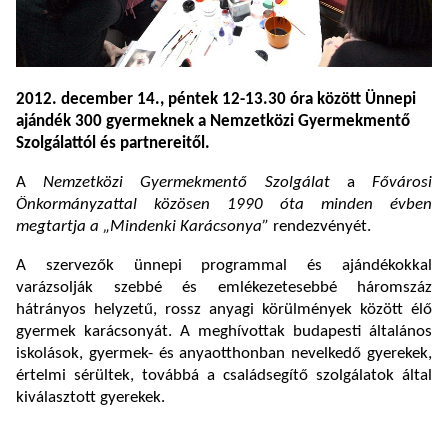
2012. december 14., péntek 12-13.30 óra között Ünnepi
ajándék 300 gyermeknek a Nemzetközi Gyermekmentő
Szolgálattól és partnereitől.
A
Nemzetközi Gyermekmentő Szolgálat
a
Fővárosi
Önkormányzattal közösen 1990 óta minden évben
megtartja a „Mindenki Karácsonya”
rendezvényét.
A szervezők ünnepi programmal és ajándékokkal
varázsolják szebbé és emlékezetesebbé háromszáz
hátrányos helyzetű, rossz anyagi körülmények között élő
gyermek karácsonyát. A meghívottak budapesti általános
iskolások, gyermek- és anyaotthonban nevelkedő gyerekek,
értelmi sérültek, továbbá a családsegítő szolgálatok által
kiválasztott gyerekek.