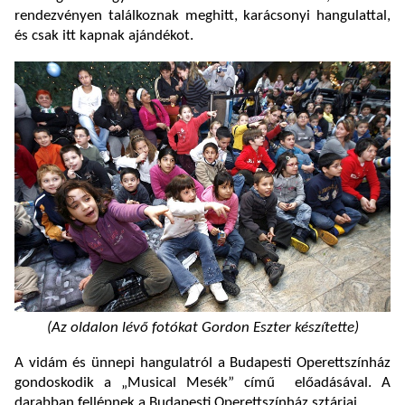
rendezvényen találkoznak meghitt, karácsonyi hangulattal,
és csak itt kapnak ajándékot.
(Az oldalon lévő fotókat Gordon Eszter készítette)
A vidám és ünnepi hangulatról a Budapesti Operettszínház
gondoskodik a „Musical Mesék” című előadásával. A
darabban fellépnek a Budapesti Operettszínház sztárjai.