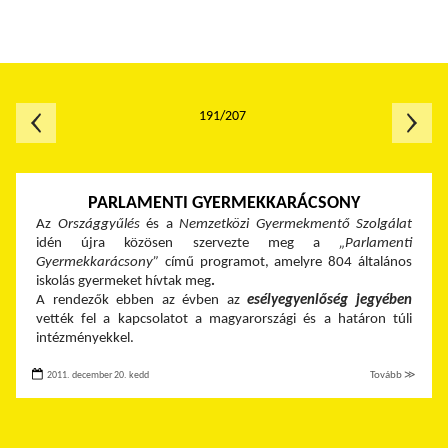
191/207
PARLAMENTI GYERMEKKARÁCSONY
Az
Országgyűlés
és a
Nemzetközi Gyermekmentő Szolgálat
idén újra közösen szervezte meg a
„Parlamenti
Gyermekkarácsony”
című programot, amelyre 804 általános
iskolás gyermeket hívtak meg
.
A rendezők
ebben az évben az
esélyegyenlőség jegyében
vették fel a kapcsolatot a magyarországi és a határon túli
intézményekkel.
2011. december 20. kedd
Tovább ≫