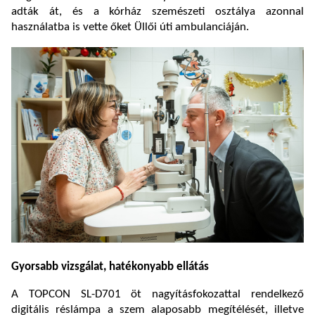
adták át, és a kórház szemészeti osztálya azonnal
használatba is vette őket Üllői úti ambulanciáján.
Gyorsabb vizsgálat, hatékonyabb ellátás
A TOPCON SL-D701 öt nagyításfokozattal rendelkező
digitális réslámpa a szem alaposabb megítélését, illetve