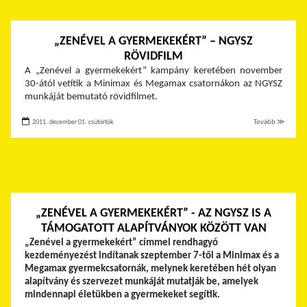
„ZENÉVEL A GYERMEKEKÉRT” – NGYSZ
RÖVIDFILM
A „Zenével a gyermekekért” kampány keretében november
30-ától vetítik a Minimax és Megamax csatornákon az NGYSZ
munkáját bemutató rövidfilmet.
2011. december 01. csütörtök
Tovább ≫
„ZENÉVEL A GYERMEKEKÉRT” - AZ NGYSZ IS A
TÁMOGATOTT ALAPÍTVÁNYOK KÖZÖTT VAN
„Zenével a gyermekekért” címmel rendhagyó
kezdeményezést indítanak szeptember 7-től a Minimax és a
Megamax gyermekcsatornák, melynek keretében hét olyan
alapítvány és szervezet munkáját mutatják be, amelyek
mindennapi életükben a gyermekeket segítik.