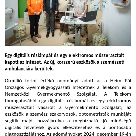
Egy digitális réslámpát és egy elektromos műszerasztalt
kapott az Intézet. Az új, korszerű eszközök a szemészeti
ambulanciára kerültek.
Ötmillió forint értékű adományt adott át a Heim Pál
Országos Gyermekgyógyászati Intézetnek a Telekom és a
Nemzetközi Gyermekmentő Szolgálat. A Telekom
támogatásából egy digitális réslámpát és egy elektromos
műszerasztalt vásárolt a Gyermekmentő Szolgálat; az
eszközök a szemész szakorvosok, optometristák munkáját
segítik majd, hozzájárulva a megbízható, jó minőségű
digitális felvételek gyors elkészítéséhez és a pontosabb
diagnosztizáláshoz. Az adományokat 2024. december 19-én