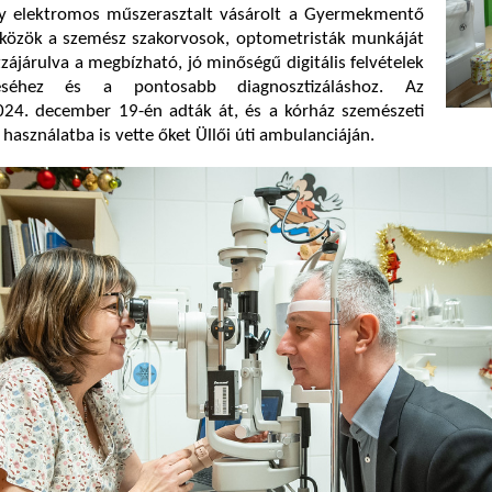
y elektromos műszerasztalt vásárolt a Gyermekmentő
szközök a szemész szakorvosok, optometristák munkáját
zzájárulva a megbízható, jó minőségű digitális felvételek
téséhez és a pontosabb diagnosztizáláshoz. Az
4. december 19-én adták át, és a kórház szemészeti
használatba is vette őket Üllői úti ambulanciáján.