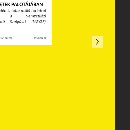
ETEK PALOTÁJÁBAN
én is több millió forinttal
ja a Nemzetközi
ntő Szolgálat (NGYSZ)
02. szerda
Tovább ≫