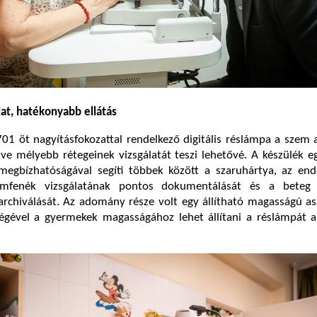
at, hatékonyabb ellátás
1 öt nagyításfokozattal rendelkező digitális réslámpa a szem 
etve mélyebb rétegeinek vizsgálatát teszi lehetővé. A készülék e
s megbízhatóságával segíti többek között a szaruhártya, az en
mfenék vizsgálatának pontos dokumentálását és a beteg v
chiválását. Az adomány része volt egy állítható magasságú asz
égével a gyermekek magasságához lehet állítani a réslámpát a 