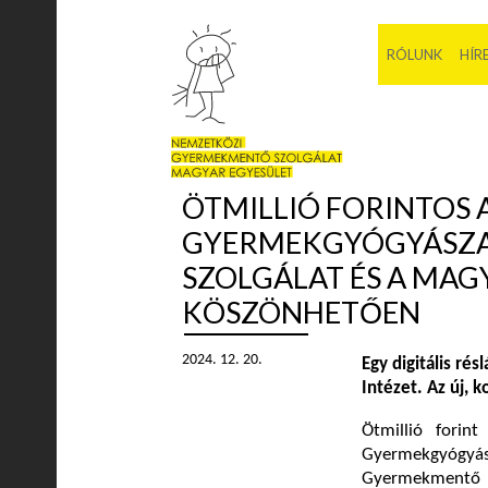
RÓLUNK
HÍR
ÖTMILLIÓ FORINTOS
GYERMEKGYÓGYÁSZA
SZOLGÁLAT ÉS A MA
KÖSZÖNHETŐEN
2024. 12. 20.
Egy digitális ré
Intézet. Az új, 
Ötmillió fori
Gyermekgyógy
Gyermekmentő S