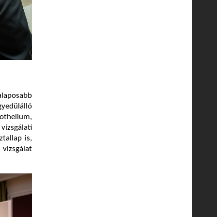
alaposabb
gyedülálló
dothelium,
izsgálati
tallap is,
vizsgálat