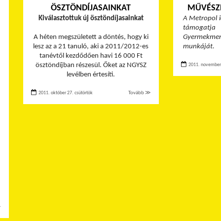
ÖSZTÖNDÍJASAINKAT
MŰVÉSZ
Kiválasztottuk új ösztöndíjasainkat
A Metropol id
támogat
A héten megszületett a döntés, hogy ki
Gyermekme
lesz az a 21 tanuló, aki a 2011/2012-es
munkáját.
tanévtől kezdődően havi 16 000 Ft
ösztöndíjban részesül. Őket az NGYSZ
2011. november 
levélben értesíti.
2011. október 27. csütörtök
Tovább ≫
≫