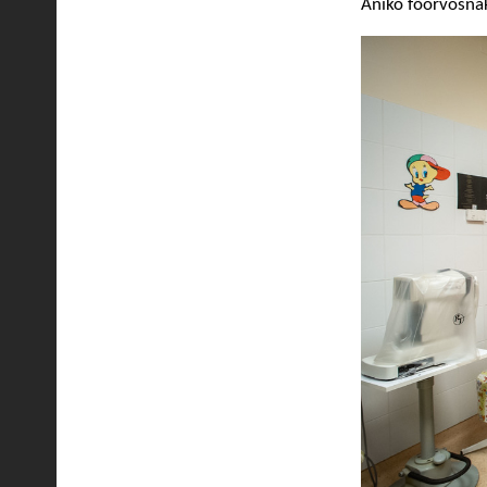
Anikó főorvosnak