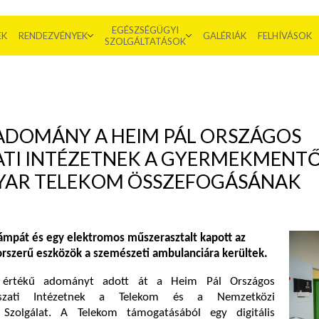
EGÉSZSÉGÜGYI
EK
RENDEZVÉNYEK
GALÉRIÁK
FELHÍVÁSOK
SZOLGÁLTATÁSOK
 ADOMÁNY A HEIM PÁL ORSZÁGOS
TI INTÉZETNEK A GYERMEKMENT
GYAR TELEKOM ÖSSZEFOGÁSÁNAK
slámpát és egy elektromos műszerasztalt kapott az
korszerű eszközök a szemészeti ambulanciára kerültek.
nt értékű adományt adott át a Heim Pál Országos
ászati Intézetnek a Telekom és a Nemzetközi
zolgálat. A Telekom támogatásából egy digitális