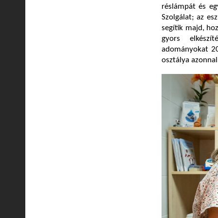
réslámpát és eg
Szolgálat; az e
segítik majd, ho
gyors elkészí
adományokat 202
osztálya azonnal 