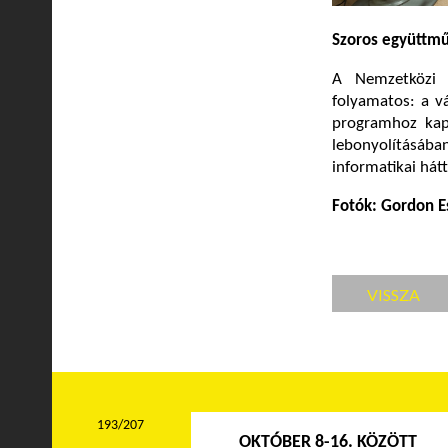
Szoros együttm
A Nemzetközi 
folyamatos: a vá
programhoz kap
lebonyolításába
informatikai hátt
Fotók: Gordon E
VISSZA
193/207
OKTÓBER 8-16. KÖZÖTT