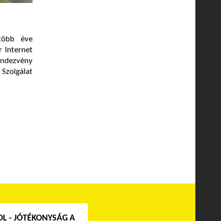
több éve
r Internet
endezvény
 Szolgálat
L - JÓTÉKONYSÁG A