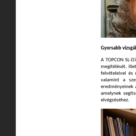
Gyorsabb vizsgál
A TOPCON SL-D70
megítélését, ill
felvételeivel é
valamint a sze
eredményeinek ar
amelynek segíts
elvégzéséhez.