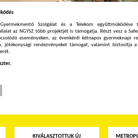
űködés
Gyermekmentő Szolgálat és a Telekom együttműködése 
llalat az NGYSZ több projektjét is támogatja. Részt vesz a Safe
csolódó eseményeken, az évenkénti kétnapos gyermeknapi r
n, jótékonysági rendezvényeket támogat, valamint biztosítja a
erét.
szter.
KIVÁLASZTOTTUK ÚJ
METROPO