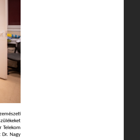
zemészeti
szülékeket
r Telekom
 Dr. Nagy