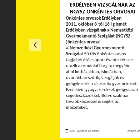
ERDÉLYBEN VIZSGÁLNAK AZ
NGYSZ ÖNKÉNTES ORVOSAI
Önkéntes orvosok Erdélyben
2011. október 8-tól 16-ig ismét
Erdélyben vizsgálnak a Nemzetközi
Gyermekmentő Szolgálat (NGYSZ
)önkéntes orvosai
A
Nemzetközi Gyermekmentő
Szolgálat
50 fős önkéntes orvos
tagjaiból álló csoport évente kétszer
utazik a romániai Hargita megyébe,
ahol kórházakban, iskolákban,
óvodákban szűrik, vizsgálják és
gyógykezelik a rászoruló gyermekeket.
Ezen kívül gyógyszerekkel, gyógyászati
segédeszközökkel, illetve szakmai
továbbképzéssel is segítik az
intézeteket.
2011. október 10. hétfő
Tovább 