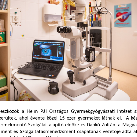
 eszközök a Heim Pál Országos Gyermekgyógyászati Intézet s
kerültek, ahol évente közel 15 ezer gyermeket látnak el. A ké
yermekmentő Szolgálat alapító elnöke és Dankó Zoltán, a Magya
ent és Szolgáltatásmenedzsment csapatának vezetője adta át