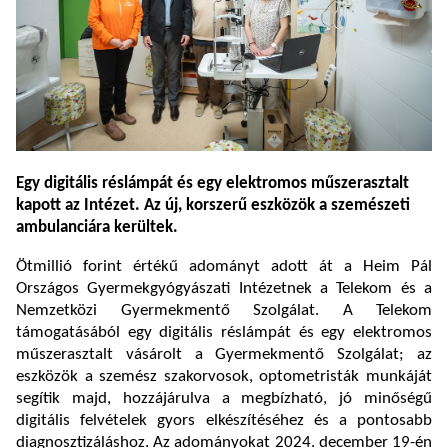
Egy digitális réslámpát és egy elektromos műszerasztalt
kapott az Intézet. Az új, korszerű eszközök a szemészeti
ambulanciára kerültek.
Ötmillió forint értékű adományt adott át a Heim Pál
Országos Gyermekgyógyászati Intézetnek a Telekom és a
Nemzetközi Gyermekmentő Szolgálat. A Telekom
támogatásából egy digitális réslámpát és egy elektromos
műszerasztalt vásárolt a Gyermekmentő Szolgálat; az
eszközök a szemész szakorvosok, optometristák munkáját
segítik majd, hozzájárulva a megbízható, jó minőségű
digitális felvételek gyors elkészítéséhez és a pontosabb
diagnosztizáláshoz. Az adományokat 2024. december 19-én