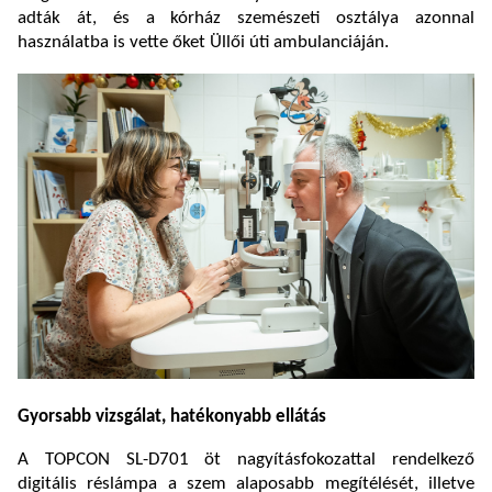
adták át, és a kórház szemészeti osztálya azonnal
használatba is vette őket Üllői úti ambulanciáján.
Gyorsabb vizsgálat, hatékonyabb ellátás
A TOPCON SL-D701 öt nagyításfokozattal rendelkező
digitális réslámpa a szem alaposabb megítélését, illetve