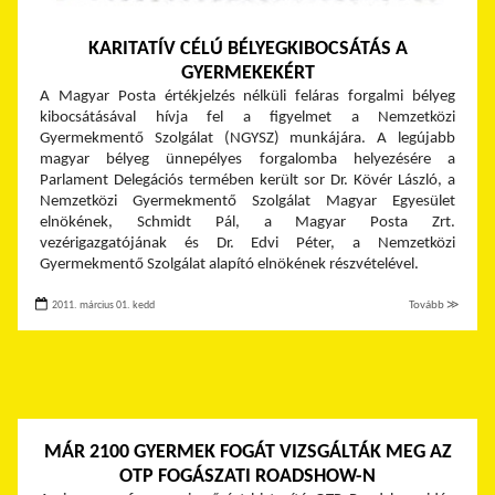
KARITATÍV CÉLÚ BÉLYEGKIBOCSÁTÁS A
GYERMEKEKÉRT
A Magyar Posta értékjelzés nélküli feláras forgalmi bélyeg
kibocsátásával hívja fel a figyelmet a Nemzetközi
Gyermekmentő Szolgálat (NGYSZ) munkájára. A legújabb
magyar bélyeg ünnepélyes forgalomba helyezésére a
Parlament Delegációs termében került sor Dr. Kövér László, a
Nemzetközi Gyermekmentő Szolgálat Magyar Egyesület
elnökének, Schmidt Pál, a Magyar Posta Zrt.
vezérigazgatójának és Dr. Edvi Péter, a Nemzetközi
Gyermekmentő Szolgálat alapító elnökének részvételével.
2011. március 01. kedd
Tovább ≫
MÁR 2100 GYERMEK FOGÁT VIZSGÁLTÁK MEG AZ
OTP FOGÁSZATI ROADSHOW-N