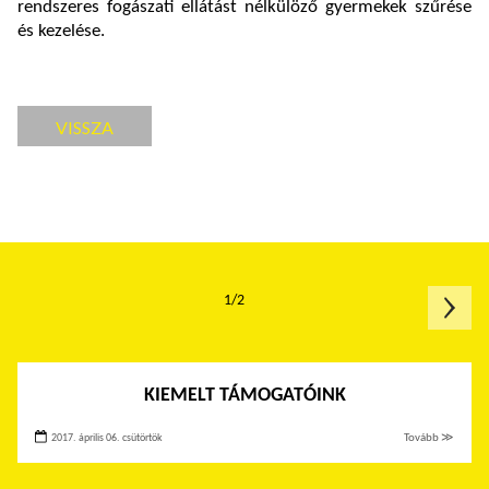
rendszeres fogászati ellátást nélkülöző gyermekek szűrése
és kezelése.
VISSZA
1/2
KIEMELT TÁMOGATÓINK
2017. április 06. csütörtök
Tovább ≫