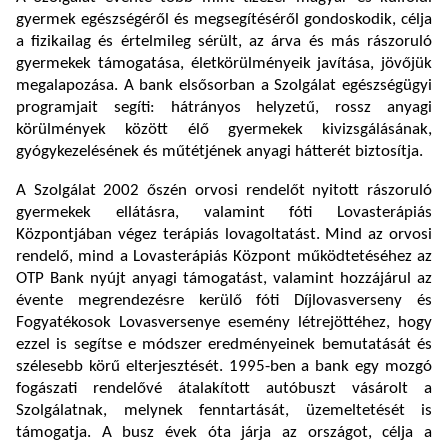
gyermek egészségéről és megsegítéséről gondoskodik, célja
a fizikailag és értelmileg sérült, az árva és más rászoruló
gyermekek támogatása, életkörülményeik javítása, jövőjük
megalapozása. A bank elsősorban a Szolgálat egészségügyi
programjait segíti: hátrányos helyzetű, rossz anyagi
körülmények között élő gyermekek kivizsgálásának,
gyógykezelésének és műtétjének anyagi hátterét biztosítja.
A Szolgálat 2002 őszén orvosi rendelőt nyitott rászoruló
gyermekek ellátásra, valamint fóti Lovasterápiás
Központjában végez terápiás lovagoltatást. Mind az orvosi
rendelő, mind a Lovasterápiás Központ működtetéséhez az
OTP Bank nyújt anyagi támogatást, valamint hozzájárul az
évente megrendezésre kerülő fóti Díjlovasverseny és
Fogyatékosok Lovasversenye esemény létrejöttéhez, hogy
ezzel is segítse e módszer eredményeinek bemutatását és
szélesebb körű elterjesztését. 1995-ben a bank egy mozgó
fogászati rendelővé átalakított autóbuszt vásárolt a
Szolgálatnak, melynek fenntartását, üzemeltetését is
támogatja. A busz évek óta járja az országot, célja a