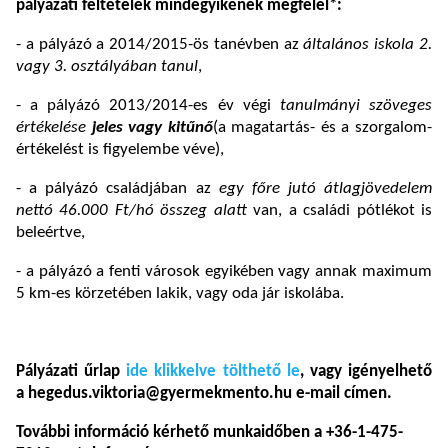
pályázati feltételek mindegyikének megfelel*:
- a pályázó a 2014/2015-ös tanévben az
általános iskola 2.
vagy 3. osztályában tanul
,
- a pályázó 2013/2014-es év végi
tanulmányi szöveges
értékelése
jeles vagy kitűnő
(a magatartás- és a szorgalom-
értékelést is figyelembe véve),
- a pályázó családjában az
egy főre jutó átlagjövedelem
nettó 46.000 Ft/hó összeg alatt
van, a családi pótlékot is
beleértve,
- a pályázó a fenti városok egyikében vagy annak maximum
5 km-es körzetében lakik, vagy oda jár iskolába.
Pályázati űrlap
ide klikkelve tölthető le
, vagy igényelhető
a hegedus.viktoria@gyermekmento.hu e-mail címen.
További információ kérhető munkaidőben a +36-1-475-