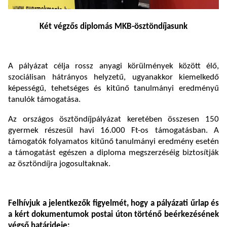
Két végzős diplomás MKB-ösztöndíjasunk
A pályázat célja rossz anyagi körülmények között élő,
szociálisan hátrányos helyzetű, ugyanakkor kiemelkedő
képességű, tehetséges és kitűnő tanulmányi eredményű
tanulók támogatása.
Az országos ösztöndíjpályázat keretében összesen 150
gyermek részesül havi 16.000 Ft-os támogatásban. A
támogatók folyamatos kitűnő tanulmányi eredmény esetén
a támogatást egészen a diploma megszerzéséig biztosítják
az ösztöndíjra jogosultaknak.
Felhívjuk a jelentkezők figyelmét, hogy a pályázati űrlap és
a kért dokumentumok postai úton történő beérkezésének
végső határideje: