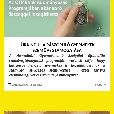
ÚJRAINDUL A RÁSZORULÓ GYERMEKEK
SZEMÜVEGTÁMOGATÁSA
A Nemzetközi Gyermekmentő Szolgálat újraindítja
szemüvegtámogatási programját, melynek célja, hogy
hátrányos helyzetű gyermekek is hozzájuthassanak a
számukra szükséges szemüveghez – ezzel javítva
életminőségüket és iskolai teljesítményüket.
2025. november 13. csütörtök
Tovább ≫