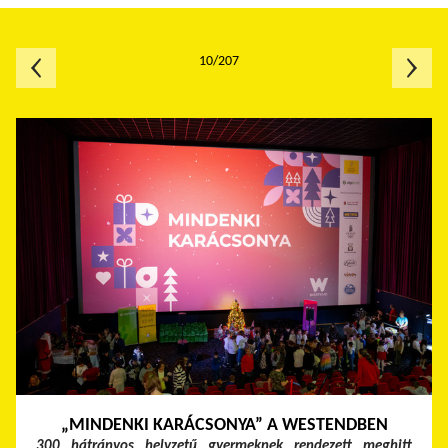
10/207
„MINDENKI KARÁCSONYA” A WESTENDBEN
300 hátrányos helyzetű gyermeknek rendezett meghitt