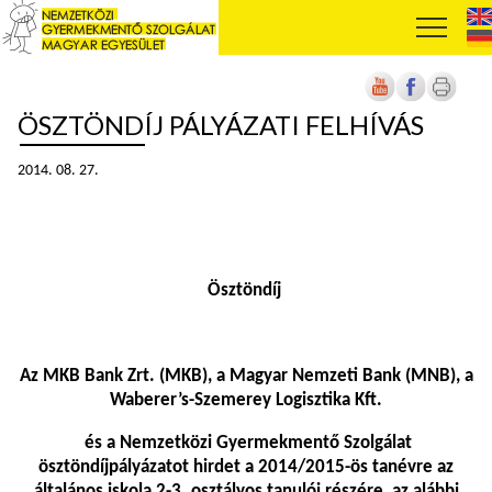
ÖSZTÖNDÍJ PÁLYÁZATI FELHÍVÁS
2014. 08. 27.
Ösztöndíj
Az MKB Bank Zrt. (MKB), a Magyar Nemzeti Bank (MNB), a
Waberer’s-Szemerey Logisztika Kft.
és a Nemzetközi Gyermekmentő Szolgálat
ösztöndíjpályázatot hirdet a 2014/2015-ös tanévre az
általános iskola 2-3. osztályos tanulói részére, az alábbi