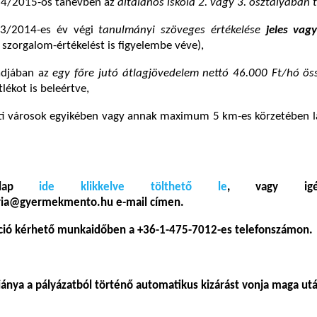
014/2015-ös tanévben az
általános iskola 2. vagy 3. osztályában 
13/2014-es év végi
tanulmányi szöveges értékelése
jeles vag
 szorgalom-értékelést is figyelembe véve),
ládjában az
egy főre jutó átlagjövedelem nettó 46.000 Ft/hó ös
tlékot is beleértve,
nti városok egyikében vagy annak maximum 5 km-es körzetében l
űrlap
ide klikkelve tölthető le
, vagy igén
oria@gyermekmento.hu e-mail címen.
ció kérhető munkaidőben a +36-1-475-7012-es telefonszámon
.
iánya a pályázatból történő automatikus kizárást vonja maga ut