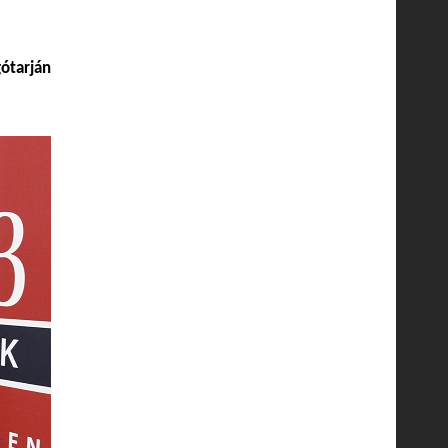
gótarján