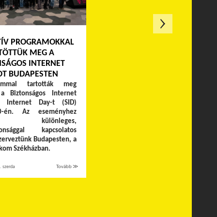
TÍV PROGRAMOKKAL
TÖTTÜK MEG A
NSÁGOS INTERNET
OT BUDAPESTEN
ommal tartották meg
 a Biztonságos Internet
r Internet Day-t (SID)
0-én. Az eseményhez
ódva különleges,
ztonsággal kapcsolatos
zerveztünk Budapesten, a
kom Székházban.
. szerda
Tovább ≫