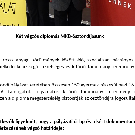
Két végzős diplomás MKB-ösztöndíjasunk
a rossz anyagi körülmények között élő, szociálisan hátrányos 
elkedő képességű, tehetséges és kitűnő tanulmányi eredmény
öndíjpályázat keretében összesen 150 gyermek részesül havi 16
 A támogatók folyamatos kitűnő tanulmányi eredmény 
en a diploma megszerzéséig biztosítják az ösztöndíjra jogosulta
ntkezők figyelmét, hogy a pályázati űrlap és a kért dokumentu
érkezésének végső határideje: