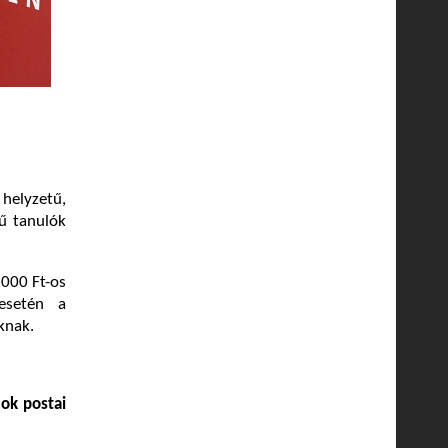
helyzetű,
ű tanulók
.000 Ft-os
esetén a
knak.
mok postai