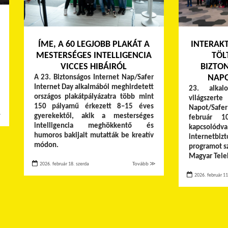
ÍME, A 60 LEGJOBB PLAKÁT A
INTERAK
MESTERSÉGES INTELLIGENCIA
TÖL
VICCES HIBÁIRÓL
BIZTO
NAP
A 23. Biztonságos Internet Nap/Safer
Internet Day alkalmából meghirdetett
23. alkal
országos plakátpályázatra több mint
világszerte
150 pályamű érkezett 8–15 éves
Napot/Safe
≫
gyerekektől, akik a mesterséges
február 1
intelligencia meghökkentő és
kapcsol
humoros bakijait mutatták be kreatív
internetbi
módon.
programot s
Magyar Tele
2026. február 18. szerda
Tovább ≫
2026. február 11