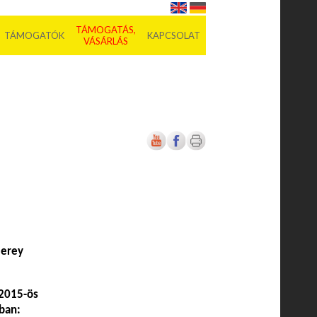
TÁMOGATÁS,
TÁMOGATÓK
KAPCSOLAT
VÁSÁRLÁS
merey
/2015-ös
kban: