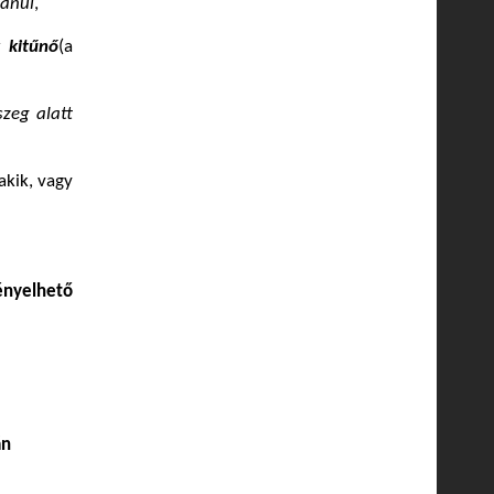
tanul
,
y kitűnő
(a
szeg alatt
akik, vagy
yelhető
án