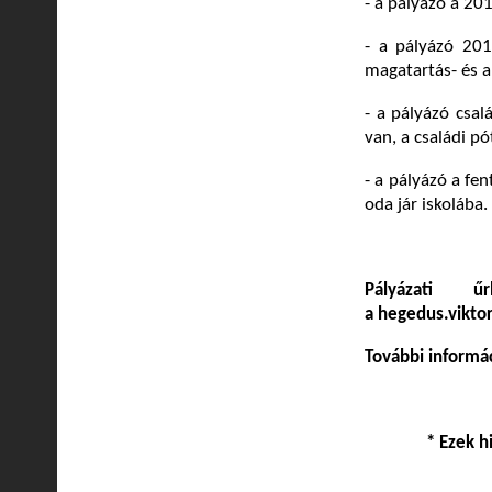
- a pályázó a 2
- a pályázó 20
magatartás- és a
- a pályázó csa
van, a családi pó
- a pályázó a fe
oda jár iskolába.
Pályázati 
a hegedus.vikt
További informá
* Ezek h