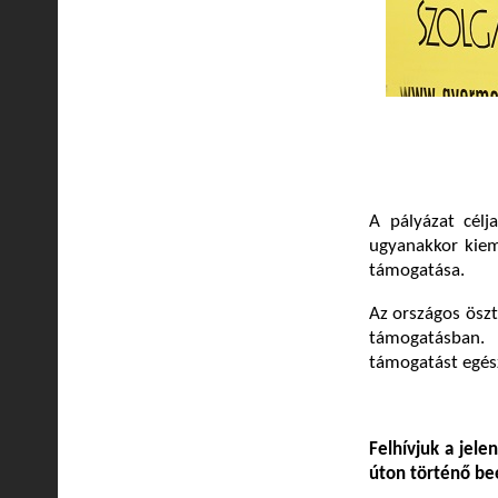
A pályázat célj
ugyanakkor kiem
támogatása.
Az országos öszt
támogatásban.
támogatást egész
Felhívjuk a jele
úton történő be