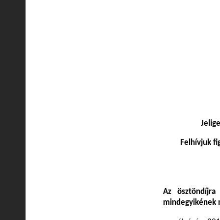
Jelig
Felhívjuk 
Az ösztöndíjra
mindegyikének 