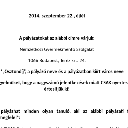
2014. szeptember 22., éjfél
A pályázatokat az alábbi címre várjuk:
Nemzetközi Gyermekmentő Szolgálat
1066 Budapest, Teréz krt. 24.
e*„Ösztöndíj”, a pályázó neve és a pályázatban kiírt város neve
figyelmüket, hogy a nagyszámú jelentkezések miatt CSAK nyerte
értesítjük ki!
 pályázhat minden olyan tanuló, aki az alábbi pályázati f
megfelel*: