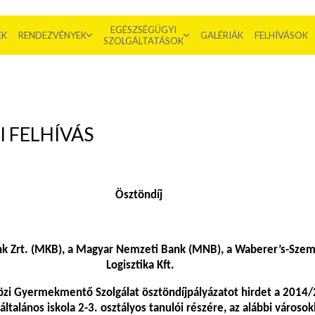
EGÉSZSÉGÜGYI
EK
RENDEZVÉNYEK
GALÉRIÁK
FELHÍVÁSOK
SZOLGÁLTATÁSOK
 FELHÍVÁS
Ösztöndíj
k Zrt. (MKB), a Magyar Nemzeti Bank (MNB), a Waberer’s-Sze
Logisztika Kft.
zi Gyermekmentő Szolgálat ösztöndíjpályázatot hirdet a 2014
általános iskola 2-3. osztályos tanulói részére, az alábbi városo