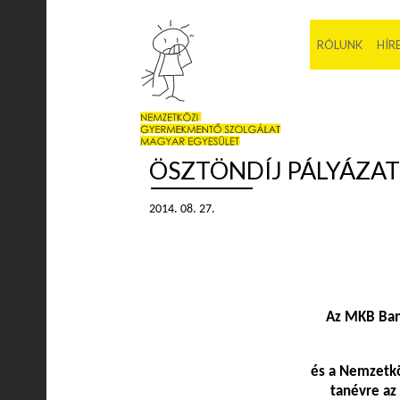
RÓLUNK
HÍR
ÖSZTÖNDÍJ PÁLYÁZATI
2014. 08. 27.
Az MKB Ban
és a Nemzetkö
tanévre az 