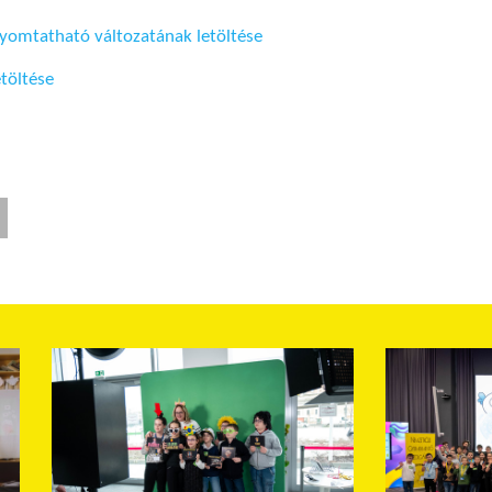
 nyomtatható változatának letöltése
etöltése