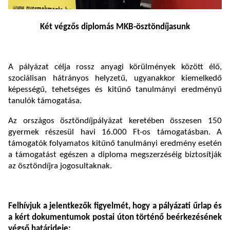
Két végzős diplomás MKB-ösztöndíjasunk
A pályázat célja rossz anyagi körülmények között élő,
szociálisan hátrányos helyzetű, ugyanakkor kiemelkedő
képességű, tehetséges és kitűnő tanulmányi eredményű
tanulók támogatása.
Az országos ösztöndíjpályázat keretében összesen 150
gyermek részesül havi 16.000 Ft-os támogatásban. A
támogatók folyamatos kitűnő tanulmányi eredmény esetén
a támogatást egészen a diploma megszerzéséig biztosítják
az ösztöndíjra jogosultaknak.
Felhívjuk a jelentkezők figyelmét, hogy a pályázati űrlap és
a kért dokumentumok postai úton történő beérkezésének
végső határideje: