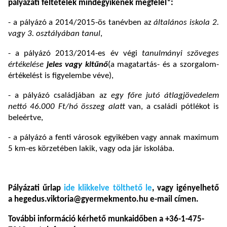
pályázati feltételek mindegyikének megfelel*:
- a pályázó a 2014/2015-ös tanévben az
általános iskola 2.
vagy 3. osztályában tanul
,
- a pályázó 2013/2014-es év végi
tanulmányi szöveges
értékelése
jeles vagy kitűnő
(a magatartás- és a szorgalom-
értékelést is figyelembe véve),
- a pályázó családjában az
egy főre jutó átlagjövedelem
nettó 46.000 Ft/hó összeg alatt
van, a családi pótlékot is
beleértve,
- a pályázó a fenti városok egyikében vagy annak maximum
5 km-es körzetében lakik, vagy oda jár iskolába.
Pályázati űrlap
ide klikkelve tölthető le
, vagy igényelhető
a hegedus.viktoria@gyermekmento.hu e-mail címen.
További információ kérhető munkaidőben a +36-1-475-