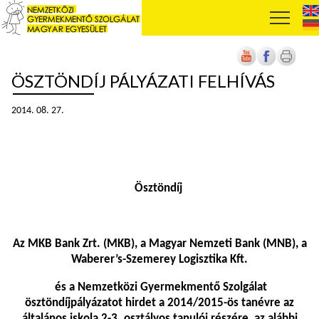
ÖSZTÖNDÍJ PÁLYÁZATI FELHÍVÁS
2014. 08. 27.
Ösztöndíj
Az MKB Bank Zrt. (MKB), a Magyar Nemzeti Bank (MNB), a
Waberer’s-Szemerey Logisztika Kft.
és a Nemzetközi Gyermekmentő Szolgálat
ösztöndíjpályázatot hirdet a 2014/2015-ös tanévre az
általános iskola 2-3. osztályos tanulói részére, az alábbi