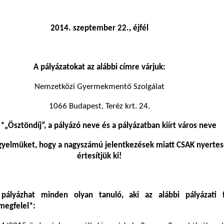
2014. szeptember 22., éjfél
A pályázatokat az alábbi címre várjuk:
Nemzetközi Gyermekmentő Szolgálat
1066 Budapest, Teréz krt. 24.
e*„Ösztöndíj”, a pályázó neve és a pályázatban kiírt város neve
figyelmüket, hogy a nagyszámú jelentkezések miatt CSAK nyerte
értesítjük ki!
 pályázhat minden olyan tanuló, aki az alábbi pályázati f
megfelel*: