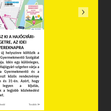
SZ KI A HAJÓGYÁRI-
GETRE, AZ IDEI
YEREKNAPRA
új helyszínre költözik a
 Gyermekmentő Szolgálat
a. Idén egy különleges,
 Hajógyári-szigeten várja a
t a Gyermekmentő és a
eszt közös rendezvénye
n és 31-én. Azért, hogy
 legyen a kijutás,
k a legjobb közlekedési
et.
 kedd
Tovább ≫