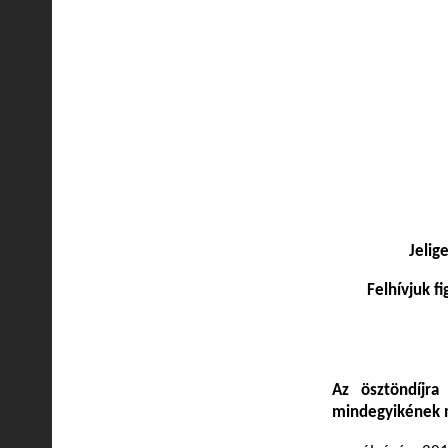
Jelig
Felhívjuk 
Az ösztöndíjra
mindegyikének 