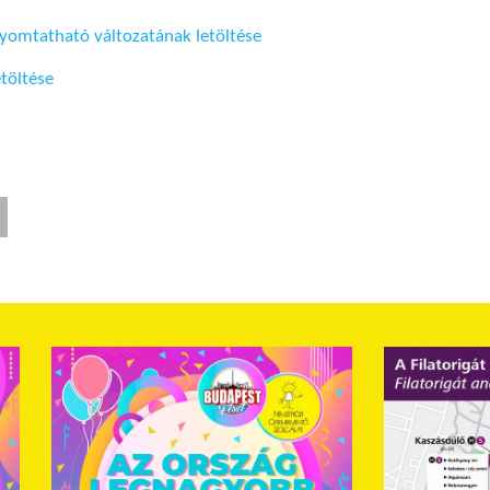
 nyomtatható változatának letöltése
etöltése