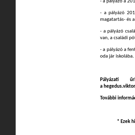
- a pályázó a 2
- a pályázó 20
magatartás- és a
- a pályázó csa
van, a családi pó
- a pályázó a fe
oda jár iskolába.
Pályázati 
a hegedus.vikt
További informá
* Ezek h