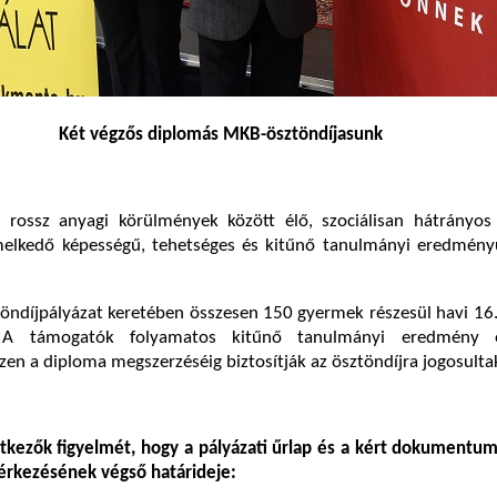
Két végzős diplomás MKB-ösztöndíjasunk
a rossz anyagi körülmények között élő, szociálisan hátrányos 
elkedő képességű, tehetséges és kitűnő tanulmányi eredmény
öndíjpályázat keretében összesen 150 gyermek részesül havi 16
 A támogatók folyamatos kitűnő tanulmányi eredmény 
en a diploma megszerzéséig biztosítják az ösztöndíjra jogosulta
ntkezők figyelmét, hogy a pályázati űrlap és a kért dokumentu
érkezésének végső határideje: