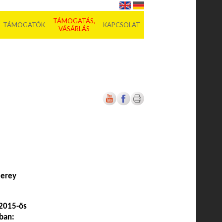
TÁMOGATÁS,
TÁMOGATÓK
KAPCSOLAT
VÁSÁRLÁS
merey
/2015-ös
kban: