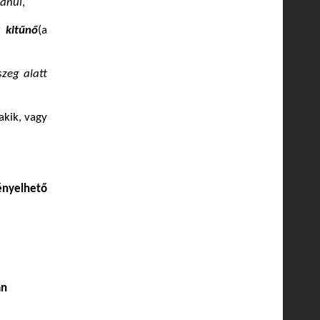
tanul
,
y kitűnő
(a
szeg alatt
akik, vagy
yelhető
án