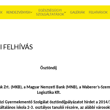
EGÉSZSÉGÜGYI
EK
RENDEZVÉNYEK
GALÉRIÁK
FELHÍVÁSOK
SZOLGÁLTATÁSOK
 FELHÍVÁS
Ösztöndíj
k Zrt. (MKB), a Magyar Nemzeti Bank (MNB), a Waberer’s-Sze
Logisztika Kft.
zi Gyermekmentő Szolgálat ösztöndíjpályázatot hirdet a 2014
általános iskola 2-3. osztályos tanulói részére, az alábbi városo