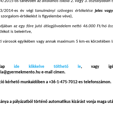
014/2015-ös tanévben az
általános iskola 2. vagy 3. osztályában 
13/2014-es év végi
tanulmányi szöveges értékelése
jeles vag
 szorgalom-értékelést is figyelembe véve),
ládjában az
egy főre jutó átlagjövedelem nettó 46.000 Ft/hó ös
tlékot is beleértve,
nti városok egyikében vagy annak maximum 5 km-es körzetében l
űrlap
ide klikkelve tölthető le
, vagy igén
oria@gyermekmento.hu e-mail címen.
ció kérhető munkaidőben a +36-1-475-7012-es telefonszámon
.
iánya a pályázatból történő automatikus kizárást vonja maga ut