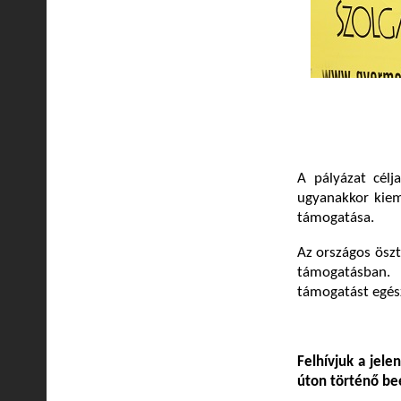
A pályázat célj
ugyanakkor kiem
támogatása.
Az országos öszt
támogatásban.
támogatást egész
Felhívjuk a jele
úton történő be