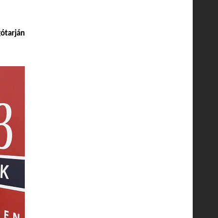
gótarján