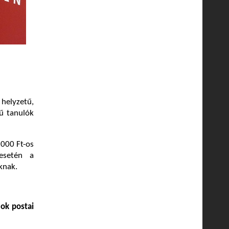
helyzetű,
ű tanulók
.000 Ft-os
esetén a
knak.
mok postai