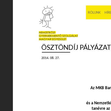
RÓLUNK
HÍR
ÖSZTÖNDÍJ PÁLYÁZATI
2014. 08. 27.
Az MKB Ban
és a Nemzetkö
tanévre az 