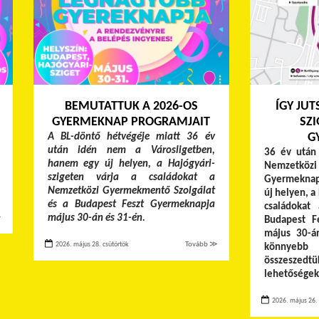
BEMUTATTUK A 2026-OS
ÍGY JUT
GYERMEKNAP PROGRAMJAIT
SZI
G
A BL-döntő hétvégéje miatt 36 év
után idén nem a Városligetben,
36 év után 
hanem egy új helyen, a Hajógyári-
Nemzetközi
szigeten várja a családokat a
Gyermeknapj
Nemzetközi Gyermekmentő Szolgálat
új helyen, a
és a Budapest Feszt Gyermeknapja
családoka
május 30-án és 31-én.
≫
Budapest F
május 30-á
2026. május 28. csütörtök
Tovább ≫
könnyebb
összeszedtü
lehetőségek
2026. május 26.