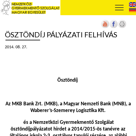
ÖSZTÖNDÍJ PÁLYÁZATI FELHÍVÁS
2014. 08. 27.
Ösztöndíj
Az MKB Bank Zrt. (MKB), a Magyar Nemzeti Bank (MNB), a
Waberer’s-Szemerey Logisztika Kft.
és a Nemzetközi Gyermekmentő Szolgálat
ösztöndíjpályázatot hirdet a 2014/2015-ös tanévre az
általános iskola 2-3. osztályos tanulói részére, az alábbi