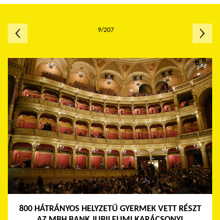
9/207
800 HÁTRÁNYOS HELYZETŰ GYERMEK VETT RÉSZT
AZ MBH BANK JUBILEUMI KARÁCSONYI