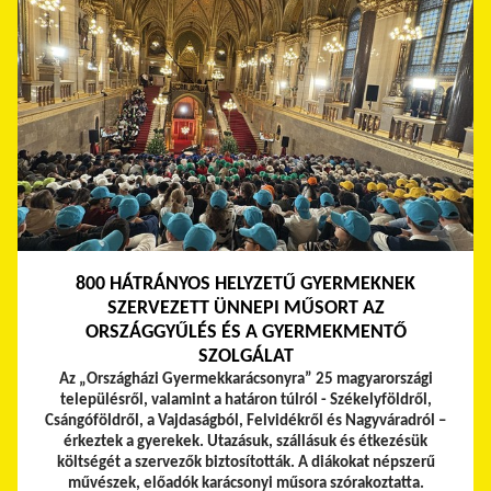
800 HÁTRÁNYOS HELYZETŰ GYERMEKNEK
SZERVEZETT ÜNNEPI MŰSORT AZ
ORSZÁGGYŰLÉS ÉS A GYERMEKMENTŐ
SZOLGÁLAT
Az „Országházi Gyermekkarácsonyra” 25 magyarországi
településről, valamint a határon túlról - Székelyföldről,
Csángóföldről, a Vajdaságból, Felvidékről és Nagyváradról –
érkeztek a gyerekek.
Utazásuk, szállásuk és étkezésük
költségét a szervezők biztosították. A diákokat népszerű
művészek, előadók karácsonyi műsora szórakoztatta.