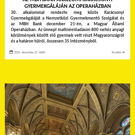
GYERMEKGÁLÁJÁN AZ OPERAHÁZBAN
30. alkalommal rendezte meg közös Karácsonyi
Gyermekgáláját a Nemzetközi Gyermekmentő Szolgálat és
az MBH Bank december 21-én, a Magyar Állami
Operaházban. Az ünnepi matinéelőadáson 800 nehéz anyagi
körülmények között élő gyermek vett részt Magyarországról
és a határon túlról, összesen 35 intézményből.
2025. december 22. hétfő
Tovább ≫