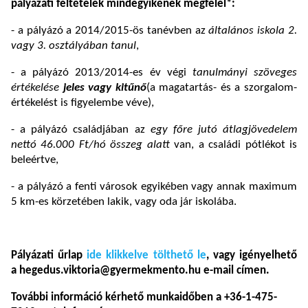
pályázati feltételek mindegyikének megfelel*:
- a pályázó a 2014/2015-ös tanévben az
általános iskola 2.
vagy 3. osztályában tanul
,
- a pályázó 2013/2014-es év végi
tanulmányi szöveges
értékelése
jeles vagy kitűnő
(a magatartás- és a szorgalom-
értékelést is figyelembe véve),
- a pályázó családjában az
egy főre jutó átlagjövedelem
nettó 46.000 Ft/hó összeg alatt
van, a családi pótlékot is
beleértve,
- a pályázó a fenti városok egyikében vagy annak maximum
5 km-es körzetében lakik, vagy oda jár iskolába.
Pályázati űrlap
ide klikkelve tölthető le
, vagy igényelhető
a hegedus.viktoria@gyermekmento.hu e-mail címen.
További információ kérhető munkaidőben a +36-1-475-