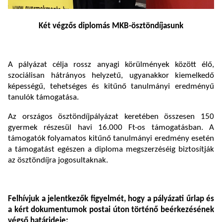
Két végzős diplomás MKB-ösztöndíjasunk
A pályázat célja rossz anyagi körülmények között élő,
szociálisan hátrányos helyzetű, ugyanakkor kiemelkedő
képességű, tehetséges és kitűnő tanulmányi eredményű
tanulók támogatása.
Az országos ösztöndíjpályázat keretében összesen 150
gyermek részesül havi 16.000 Ft-os támogatásban. A
támogatók folyamatos kitűnő tanulmányi eredmény esetén
a támogatást egészen a diploma megszerzéséig biztosítják
az ösztöndíjra jogosultaknak.
Felhívjuk a jelentkezők figyelmét, hogy a pályázati űrlap és
a kért dokumentumok postai úton történő beérkezésének
végső határideje: