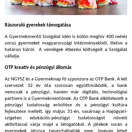
Rászoruló gyerekek támogatása
A Gyermekmentő Szolgálat idén is külön meghív 400 nehéz
sorsú gyermeket magyarországi intézményekből, illetve a
határon túlról. A vendégek étkezési költségeit a Szolgálat
vállalja.
OTP kreatív és pénzügyi állomás
Az NGYSZ és a Gyermeknap fő szponzora az OTP Bank. A két
szervezet 32 év óta szorosan együttműködik, a bank
nemcsak a pénzügyi, hanem már digitális, technológiai
partnere is a Gyermekmentőnek. Az OTP Bank elkötelezett a
pénzügyi tudatosság erősítése és a pénzügyi kultúra
fejlesztése mellett, így május 31-én, vasárnap a Hajógyári-
szigeten edukációs-pénzügyi tudatosságot növelő
aktivitással várja majd a látogatókat. A játékok során a
gyermekek játszva tapasztalhatják meg, hogyan lehet