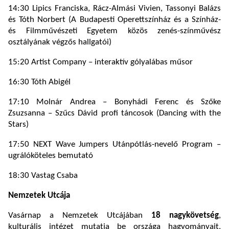
14:30 Lipics Franciska, Rácz-Almási Vivien, Tassonyi Balázs
és Tóth Norbert (A Budapesti Operettszínház és a Színház-
és Filmművészeti Egyetem közös zenés-színművész
osztályának végzős hallgatói)
15:20 Artist Company – interaktív gólyalábas műsor
16:30 Tóth Abigél
17:10 Molnár Andrea – Bonyhádi Ferenc és Szőke
Zsuzsanna – Szűcs Dávid profi táncosok (Dancing with the
Stars)
17:50 NEXT Wave Jumpers Utánpótlás-nevelő Program –
ugrálóköteles bemutató
18:30 Vastag Csaba
Nemzetek Utcája
Vasárnap a Nemzetek Utcájában
18 nagykövetség
,
kulturális intézet mutatja be országa hagyományait,