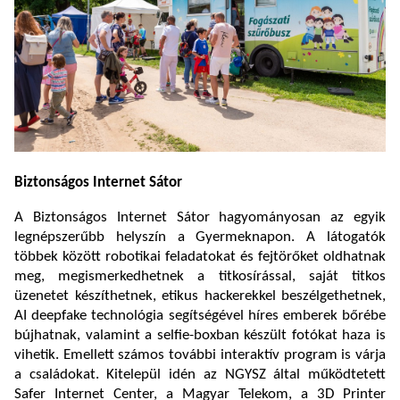
Biztonságos Internet Sátor
A Biztonságos Internet Sátor hagyományosan az egyik
legnépszerűbb helyszín a Gyermeknapon. A látogatók
többek között robotikai feladatokat és fejtörőket oldhatnak
meg, megismerkedhetnek a titkosírással, saját titkos
üzenetet készíthetnek, etikus hackerekkel beszélgethetnek,
AI deepfake technológia segítségével híres emberek bőrébe
bújhatnak, valamint a selfie-boxban készült fotókat haza is
vihetik. Emellett számos további interaktív program is várja
a családokat. Kitelepül idén az NGYSZ által működtetett
Safer Internet Center, a Magyar Telekom, a 3D Printer