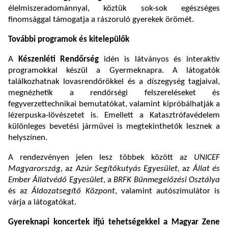
élelmiszeradománnyal, köztük sok-sok egészséges
finomsággal támogatja a rászoruló gyerekek örömét.
További programok és kitelepülők
A
Készenléti Rendőrség
idén is látványos és interaktív
programokkal készül a Gyermeknapra. A látogatók
találkozhatnak lovasrendőrökkel és a díszegység tagjaival,
megnézhetik a rendőrségi felszereléseket és
fegyverzettechnikai bemutatókat, valamint kipróbálhatják a
lézerpuska-lövészetet is. Emellett a Katasztrófavédelem
különleges bevetési járművei is megtekinthetők lesznek a
helyszínen.
A rendezvényen jelen lesz többek között az
UNICEF
Magyarország
, az
Azúr Segítőkutyás Egyesület
, az
Állat és
Ember Állatvédő Egyesület
, a
BRFK Bűnmegelőzési Osztálya
és az
Áldozatsegítő Központ
, valamint autószimulátor is
várja a látogatókat.
Gyereknapi koncertek ifjú tehetségekkel a Magyar Zene