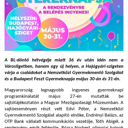
A BL-döntő hétvégéje miatt 36 év után idén nem a
Városligetben, hanem egy új helyen, a Hajógyári-szigeten
várja a családokat a Nemzetközi Gyermekmentő Szolgálat
és a Budapest Feszt Gyermeknapja május 30-án és 31-én.
Magyarország legnagyobb ingyenes gyermeknapi
programkínálatát május 27-én mutatták be
sajtótájékoztatón a Magyar Mezőgazdasági Múzeumban. A
sajtóeseményen részt vett Edvi Péter, a Nemzetközi
Gyermekmentő Szolgálat alapító elnöke, Endrényi Balázs, az
OTP Bank vállalati kommunikációs vezetője, Tóth Abigél, a
rendezvény egyik fellépője, Rózsa Norbert olimpiai bajnok