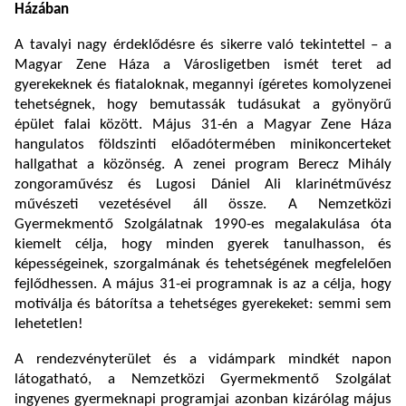
Házában
A tavalyi nagy érdeklődésre és sikerre való tekintettel – a
Magyar Zene Háza a Városligetben ismét teret ad
gyerekeknek és fiataloknak, megannyi ígéretes komolyzenei
tehetségnek, hogy bemutassák tudásukat a gyönyörű
épület falai között. Május 31-én a Magyar Zene Háza
hangulatos földszinti előadótermében minikoncerteket
hallgathat a közönség. A zenei program Berecz Mihály
zongoraművész és Lugosi Dániel Ali klarinétművész
művészeti vezetésével áll össze. A Nemzetközi
Gyermekmentő Szolgálatnak 1990-es megalakulása óta
kiemelt célja, hogy minden gyerek tanulhasson, és
képességeinek, szorgalmának és tehetségének megfelelően
fejlődhessen. A május 31-ei programnak is az a célja, hogy
motiválja és bátorítsa a tehetséges gyerekeket: semmi sem
lehetetlen!
A rendezvényterület és a vidámpark mindkét napon
látogatható, a Nemzetközi Gyermekmentő Szolgálat
ingyenes gyermeknapi programjai azonban kizárólag május