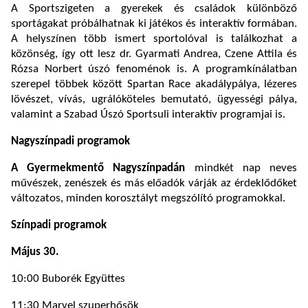
A Sportszigeten a gyerekek és családok különböző
sportágakat próbálhatnak ki játékos és interaktív formában.
A helyszínen több ismert sportolóval is találkozhat a
közönség, így ott lesz dr. Gyarmati Andrea, Czene Attila és
Rózsa Norbert úszó fenoménok is. A programkínálatban
szerepel többek között Spartan Race akadálypálya, lézeres
lövészet, vívás, ugrálóköteles bemutató, ügyességi pálya,
valamint a Szabad Úszó Sportsuli interaktív programjai is.
Nagyszínpadi programok
A Gyermekmentő Nagyszínpadán
mindkét nap neves
művészek, zenészek és más előadók várják az érdeklődőket
változatos, minden korosztályt megszólító programokkal.
Színpadi programok
Május 30.
10:00 Buborék Együttes
11:30 Marvel szuperhősök