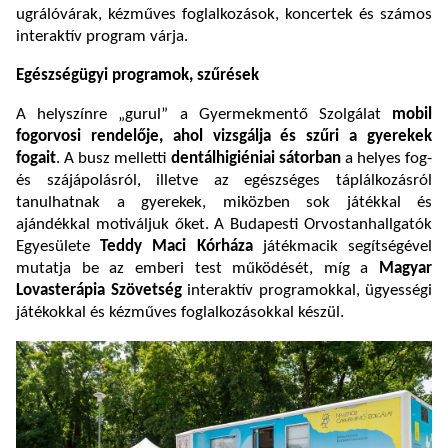
ugrálóvárak, kézműves foglalkozások, koncertek és számos
interaktív program várja.
Egészségügyi programok, szűrések
A helyszínre „gurul” a Gyermekmentő Szolgálat
mobil
fogorvosi rendelője, ahol vizsgálja és szűri a gyerekek
fogait
. A busz melletti
dentálhigiéniai sátorban
a helyes fog-
és szájápolásról, illetve az egészséges táplálkozásról
tanulhatnak a gyerekek, miközben sok játékkal és
ajándékkal motiváljuk őket. A Budapesti Orvostanhallgatók
Egyesülete
Teddy Maci Kórháza
játékmacik segítségével
mutatja be az emberi test működését, míg a
Magyar
Lovasterápia Szövetség
interaktív programokkal, ügyességi
játékokkal és kézműves foglalkozásokkal készül.