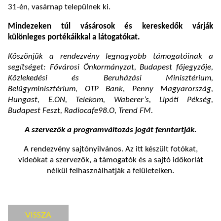
31-én, vasárnap települnek ki.
Mindezeken túl vásárosok és kereskedők várják
különleges portékáikkal a látogatókat.
Köszönjük a rendezvény legnagyobb támogatóinak a
segítséget: Fővárosi Önkormányzat, Budapest főjegyzője,
Közlekedési és Beruházási Minisztérium,
Belügyminisztérium, OTP Bank, Penny Magyarország,
Hungast, E.ON, Telekom, Waberer’s, Lipóti Pékség,
Budapest Feszt, Radiocafe98.O, Trend FM.
A szervezők a programváltozás jogát fenntartják.
A rendezvény sajtónyilvános. Az itt készült fotókat,
videókat a szervezők, a támogatók és a sajtó időkorlát
nélkül felhasználhatják a felületeiken.
VISSZA