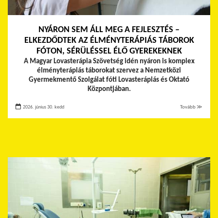
NYÁRON SEM ÁLL MEG A FEJLESZTÉS –
ELKEZDŐDTEK AZ ÉLMÉNYTERÁPIÁS TÁBOROK
FÓTON, SÉRÜLÉSSEL ÉLŐ GYEREKEKNEK
A Magyar Lovasterápia Szövetség idén nyáron is komplex
élményterápiás táborokat szervez a Nemzetközi
Gyermekmentő Szolgálat fóti Lovasterápiás és Oktató
Központjában.
2026. június 30. kedd
Tovább ≫