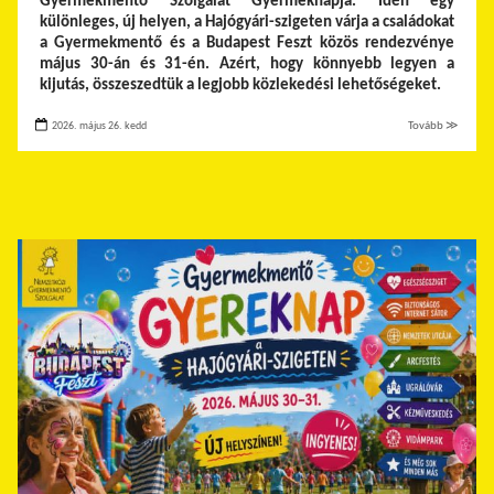
Gyermekmentő Szolgálat Gyermeknapja. Idén egy
különleges, új helyen, a Hajógyári-szigeten várja a családokat
a Gyermekmentő és a Budapest Feszt közös rendezvénye
május 30-án és 31-én. Azért, hogy könnyebb legyen a
kijutás, összeszedtük a legjobb közlekedési lehetőségeket.
2026. május 26. kedd
Tovább ≫