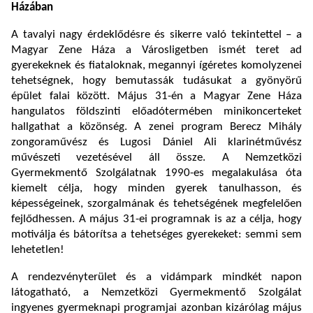
Házában
A tavalyi nagy érdeklődésre és sikerre való tekintettel – a
Magyar Zene Háza a Városligetben ismét teret ad
gyerekeknek és fiataloknak, megannyi ígéretes komolyzenei
tehetségnek, hogy bemutassák tudásukat a gyönyörű
épület falai között. Május 31-én a Magyar Zene Háza
hangulatos földszinti előadótermében minikoncerteket
hallgathat a közönség. A zenei program Berecz Mihály
zongoraművész és Lugosi Dániel Ali klarinétművész
művészeti vezetésével áll össze. A Nemzetközi
Gyermekmentő Szolgálatnak 1990-es megalakulása óta
kiemelt célja, hogy minden gyerek tanulhasson, és
képességeinek, szorgalmának és tehetségének megfelelően
fejlődhessen. A május 31-ei programnak is az a célja, hogy
motiválja és bátorítsa a tehetséges gyerekeket: semmi sem
lehetetlen!
A rendezvényterület és a vidámpark mindkét napon
látogatható, a Nemzetközi Gyermekmentő Szolgálat
ingyenes gyermeknapi programjai azonban kizárólag május