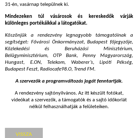
31-én, vasárnap települnek ki.
Mindezeken túl vásárosok és kereskedők várják
különleges portékáikkal a látogatókat.
Köszönjük a rendezvény legnagyobb támogatóinak a
segítséget: Fővárosi Önkormányzat, Budapest főjegyzője,
Közlekedési és Beruházási Minisztérium,
Belügyminisztérium, OTP Bank, Penny Magyarország,
Hungast, E.ON, Telekom, Waberer’s, Lipóti Pékség,
Budapest Feszt, Radiocafe98.O, Trend FM.
A szervezők a programváltozás jogát fenntartják.
A rendezvény sajtónyilvános. Az itt készült fotókat,
videókat a szervezők, a támogatók és a sajtó időkorlát
nélkül felhasználhatják a felületeiken.
VISSZA