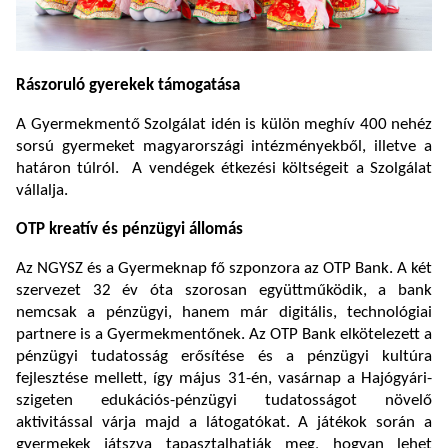
Rászoruló gyerekek támogatása
A Gyermekmentő Szolgálat idén is külön meghív 400 nehéz
sorsú gyermeket magyarországi intézményekből, illetve a
határon túlról. A vendégek étkezési költségeit a Szolgálat
vállalja.
OTP kreatív és pénzügyi állomás
Az NGYSZ és a Gyermeknap fő szponzora az OTP Bank. A két
szervezet 32 év óta szorosan együttműködik, a bank
nemcsak a pénzügyi, hanem már digitális, technológiai
partnere is a Gyermekmentőnek. Az OTP Bank elkötelezett a
pénzügyi tudatosság erősítése és a pénzügyi kultúra
fejlesztése mellett, így május 31-én, vasárnap a Hajógyári-
szigeten edukációs-pénzügyi tudatosságot növelő
aktivitással várja majd a látogatókat. A játékok során a
gyermekek játszva tapasztalhatják meg, hogyan lehet