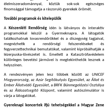
élelmiszeradománnyal, köztük sok-sok egészséges
finomsággal támogatja a rászoruló gyerekek örömét.
További programok és kitelepülők
A
Készenléti Rendőrség
idén is látványos és interaktív
programokkal készül a Gyermeknapra. A látogatók
találkozhatnak lovasrendőrökkel és a díszegység tagjaival,
megnézhetik a rendőrségi felszereléseket és
fegyverzettechnikai bemutatókat, valamint kipróbálhatják a
lézerpuska-lövészetet is. Emellett a Katasztrófavédelem
különleges bevetési járművei is megtekinthetők lesznek a
helyszínen.
A rendezvényen jelen lesz többek között az
UNICEF
Magyarország
, az
Azúr Segítőkutyás Egyesület
, az
Állat és
Ember Állatvédő Egyesület
, a
BRFK Bűnmegelőzési Osztálya
és az
Áldozatsegítő Központ
, valamint autószimulátor is
várja a látogatókat.
Gyereknapi koncertek ifjú tehetségekkel a Magyar Zene