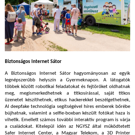
Biztonságos Internet Sátor
A Biztonságos Internet Sátor hagyományosan az egyik
legnépszerűbb helyszín a Gyermeknapon. A látogatók
többek között robotikai feladatokat és fejtörőket oldhatnak
meg, megismerkedhetnek a titkosírással, saját titkos
üzenetet készíthetnek, etikus hackerekkel beszélgethetnek,
AI deepfake technológia segítségével híres emberek bőrébe
bújhatnak, valamint a selfie-boxban készült fotókat haza is
vihetik. Emellett számos további interaktív program is várja
a családokat. Kitelepül idén az NGYSZ által működtetett
Safer Internet Center, a Magyar Telekom, a 3D Printer