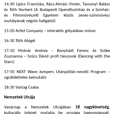
14:30 Lipics Franciska, Rácz-Almási Vivien, Tassonyi Balázs
és Tóth Norbert (A Budapesti Operettszínház és a Színház-
és Filmművészeti Egyetem közös zenés-színművész
osztályának végzős hallgatói)
15:20 Artist Company – interaktív gólyalábas műsor
16:30 Tóth Abigél
17:10 Molnár Andrea – Bonyhádi Ferenc és Szőke
Zsuzsanna – Szűcs Dávid profi táncosok (Dancing with the
Stars)
17:50 NEXT Wave Jumpers Utánpótlás-nevelő Program –
ugrálóköteles bemutató
18:30 Vastag Csaba
Nemzetek Utcája
Vasárnap a Nemzetek Utcájában
18 nagykövetség
,
kulturális intézet mutatja be országa hagyományait,