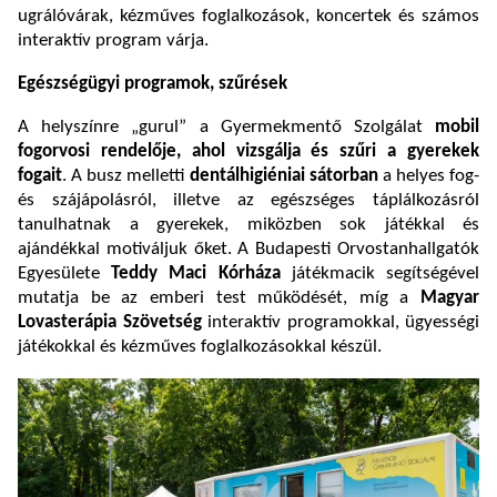
ugrálóvárak, kézműves foglalkozások, koncertek és számos
interaktív program várja.
Egészségügyi programok, szűrések
A helyszínre „gurul” a Gyermekmentő Szolgálat
mobil
fogorvosi rendelője, ahol vizsgálja és szűri a gyerekek
fogait
. A busz melletti
dentálhigiéniai sátorban
a helyes fog-
és szájápolásról, illetve az egészséges táplálkozásról
tanulhatnak a gyerekek, miközben sok játékkal és
ajándékkal motiváljuk őket. A Budapesti Orvostanhallgatók
Egyesülete
Teddy Maci Kórháza
játékmacik segítségével
mutatja be az emberi test működését, míg a
Magyar
Lovasterápia Szövetség
interaktív programokkal, ügyességi
játékokkal és kézműves foglalkozásokkal készül.