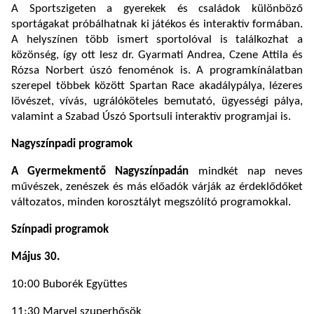
A Sportszigeten a gyerekek és családok különböző
sportágakat próbálhatnak ki játékos és interaktív formában.
A helyszínen több ismert sportolóval is találkozhat a
közönség, így ott lesz dr. Gyarmati Andrea, Czene Attila és
Rózsa Norbert úszó fenoménok is. A programkínálatban
szerepel többek között Spartan Race akadálypálya, lézeres
lövészet, vívás, ugrálóköteles bemutató, ügyességi pálya,
valamint a Szabad Úszó Sportsuli interaktív programjai is.
Nagyszínpadi programok
A Gyermekmentő Nagyszínpadán
mindkét nap neves
művészek, zenészek és más előadók várják az érdeklődőket
változatos, minden korosztályt megszólító programokkal.
Színpadi programok
Május 30.
10:00 Buborék Együttes
11:30 Marvel szuperhősök