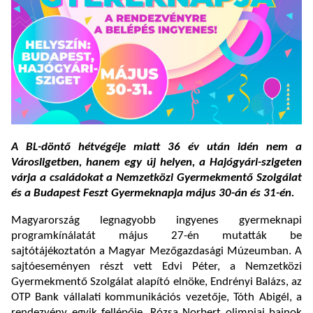
A BL-döntő hétvégéje miatt 36 év után idén nem a
Városligetben, hanem egy új helyen, a Hajógyári-szigeten
várja a családokat a Nemzetközi Gyermekmentő Szolgálat
és a Budapest Feszt Gyermeknapja május 30-án és 31-én.
Magyarország legnagyobb ingyenes gyermeknapi
programkínálatát május 27-én mutatták be
sajtótájékoztatón a Magyar Mezőgazdasági Múzeumban. A
sajtóeseményen részt vett Edvi Péter, a Nemzetközi
Gyermekmentő Szolgálat alapító elnöke, Endrényi Balázs, az
OTP Bank vállalati kommunikációs vezetője, Tóth Abigél, a
rendezvény egyik fellépője, Rózsa Norbert olimpiai bajnok