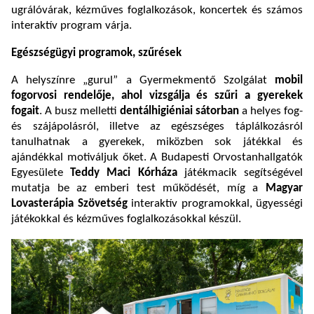
ugrálóvárak, kézműves foglalkozások, koncertek és számos
interaktív program várja.
Egészségügyi programok, szűrések
A helyszínre „gurul” a Gyermekmentő Szolgálat
mobil
fogorvosi rendelője, ahol vizsgálja és szűri a gyerekek
fogait
. A busz melletti
dentálhigiéniai sátorban
a helyes fog-
és szájápolásról, illetve az egészséges táplálkozásról
tanulhatnak a gyerekek, miközben sok játékkal és
ajándékkal motiváljuk őket. A Budapesti Orvostanhallgatók
Egyesülete
Teddy Maci Kórháza
játékmacik segítségével
mutatja be az emberi test működését, míg a
Magyar
Lovasterápia Szövetség
interaktív programokkal, ügyességi
játékokkal és kézműves foglalkozásokkal készül.