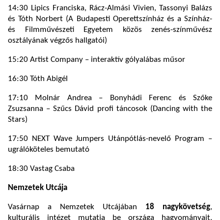
14:30 Lipics Franciska, Rácz-Almási Vivien, Tassonyi Balázs
és Tóth Norbert (A Budapesti Operettszínház és a Színház-
és Filmművészeti Egyetem közös zenés-színművész
osztályának végzős hallgatói)
15:20 Artist Company – interaktív gólyalábas műsor
16:30 Tóth Abigél
17:10 Molnár Andrea – Bonyhádi Ferenc és Szőke
Zsuzsanna – Szűcs Dávid profi táncosok (Dancing with the
Stars)
17:50 NEXT Wave Jumpers Utánpótlás-nevelő Program –
ugrálóköteles bemutató
18:30 Vastag Csaba
Nemzetek Utcája
Vasárnap a Nemzetek Utcájában
18 nagykövetség
,
kulturális intézet mutatja be országa hagyományait,