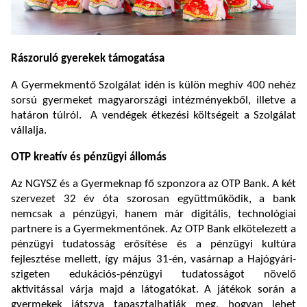
Rászoruló gyerekek támogatása
A Gyermekmentő Szolgálat idén is külön meghív 400 nehéz
sorsú gyermeket magyarországi intézményekből, illetve a
határon túlról. A vendégek étkezési költségeit a Szolgálat
vállalja.
OTP kreatív és pénzügyi állomás
Az NGYSZ és a Gyermeknap fő szponzora az OTP Bank. A két
szervezet 32 év óta szorosan együttműködik, a bank
nemcsak a pénzügyi, hanem már digitális, technológiai
partnere is a Gyermekmentőnek. Az OTP Bank elkötelezett a
pénzügyi tudatosság erősítése és a pénzügyi kultúra
fejlesztése mellett, így május 31-én, vasárnap a Hajógyári-
szigeten edukációs-pénzügyi tudatosságot növelő
aktivitással várja majd a látogatókat. A játékok során a
gyermekek játszva tapasztalhatják meg, hogyan lehet