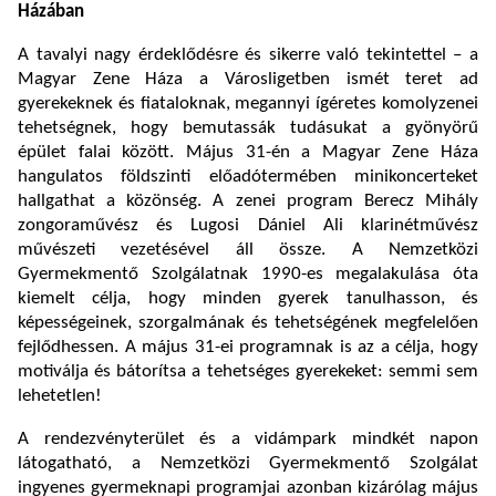
Házában
A tavalyi nagy érdeklődésre és sikerre való tekintettel – a
Magyar Zene Háza a Városligetben ismét teret ad
gyerekeknek és fiataloknak, megannyi ígéretes komolyzenei
tehetségnek, hogy bemutassák tudásukat a gyönyörű
épület falai között. Május 31-én a Magyar Zene Háza
hangulatos földszinti előadótermében minikoncerteket
hallgathat a közönség. A zenei program Berecz Mihály
zongoraművész és Lugosi Dániel Ali klarinétművész
művészeti vezetésével áll össze. A Nemzetközi
Gyermekmentő Szolgálatnak 1990-es megalakulása óta
kiemelt célja, hogy minden gyerek tanulhasson, és
képességeinek, szorgalmának és tehetségének megfelelően
fejlődhessen. A május 31-ei programnak is az a célja, hogy
motiválja és bátorítsa a tehetséges gyerekeket: semmi sem
lehetetlen!
A rendezvényterület és a vidámpark mindkét napon
látogatható, a Nemzetközi Gyermekmentő Szolgálat
ingyenes gyermeknapi programjai azonban kizárólag május