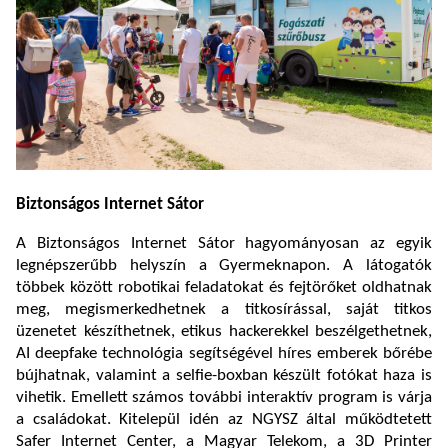
Biztonságos Internet Sátor
A Biztonságos Internet Sátor hagyományosan az egyik
legnépszerűbb helyszín a Gyermeknapon. A látogatók
többek között robotikai feladatokat és fejtörőket oldhatnak
meg, megismerkedhetnek a titkosírással, saját titkos
üzenetet készíthetnek, etikus hackerekkel beszélgethetnek,
AI deepfake technológia segítségével híres emberek bőrébe
bújhatnak, valamint a selfie-boxban készült fotókat haza is
vihetik. Emellett számos további interaktív program is várja
a családokat. Kitelepül idén az NGYSZ által működtetett
Safer Internet Center, a Magyar Telekom, a 3D Printer