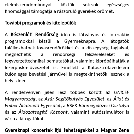
élelmiszeradománnyal, köztük sok-sok egészséges
finomsággal támogatja a rászoruló gyerekek örömét.
További programok és kitelepülők
A
Készenléti Rendőrség
idén is látványos és interaktív
programokkal készül a Gyermeknapra. A látogatók
találkozhatnak lovasrendőrökkel és a díszegység tagjaival,
megnézhetik a rendőrségi felszereléseket és
fegyverzettechnikai bemutatókat, valamint kipróbálhatják a
lézerpuska-lövészetet is. Emellett a Katasztrófavédelem
különleges bevetési járművei is megtekinthetők lesznek a
helyszínen.
A rendezvényen jelen lesz többek között az
UNICEF
Magyarország
, az
Azúr Segítőkutyás Egyesület
, az
Állat és
Ember Állatvédő Egyesület
, a
BRFK Bűnmegelőzési Osztálya
és az
Áldozatsegítő Központ
, valamint autószimulátor is
várja a látogatókat.
Gyereknapi koncertek ifjú tehetségekkel a Magyar Zene