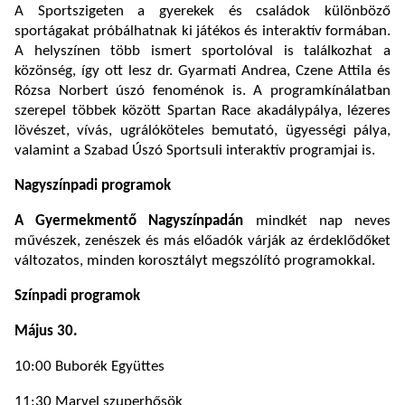
A Sportszigeten a gyerekek és családok különböző
sportágakat próbálhatnak ki játékos és interaktív formában.
A helyszínen több ismert sportolóval is találkozhat a
közönség, így ott lesz dr. Gyarmati Andrea, Czene Attila és
Rózsa Norbert úszó fenoménok is. A programkínálatban
szerepel többek között Spartan Race akadálypálya, lézeres
lövészet, vívás, ugrálóköteles bemutató, ügyességi pálya,
valamint a Szabad Úszó Sportsuli interaktív programjai is.
Nagyszínpadi programok
A Gyermekmentő Nagyszínpadán
mindkét nap neves
művészek, zenészek és más előadók várják az érdeklődőket
változatos, minden korosztályt megszólító programokkal.
Színpadi programok
Május 30.
10:00 Buborék Együttes
11:30 Marvel szuperhősök