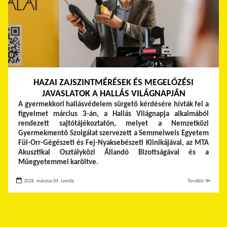
HAZAI ZAJSZINTMÉRÉSEK ÉS MEGELŐZÉSI
JAVASLATOK A HALLÁS VILÁGNAPJÁN
A gyermekkori hallásvédelem sürgető kérdésére hívták fel a
figyelmet március 3-án, a Hallás Világnapja alkalmából
rendezett sajtótájékoztatón, melyet a Nemzetközi
Gyermekmentő Szolgálat szervezett a Semmelweis Egyetem
Fül-Orr-Gégészeti és Fej-Nyaksebészeti Klinikájával, az MTA
Akusztikai Osztályközi Állandó Bizottságával és a
Műegyetemmel karöltve.
2026. március 04. szerda
Tovább ≫