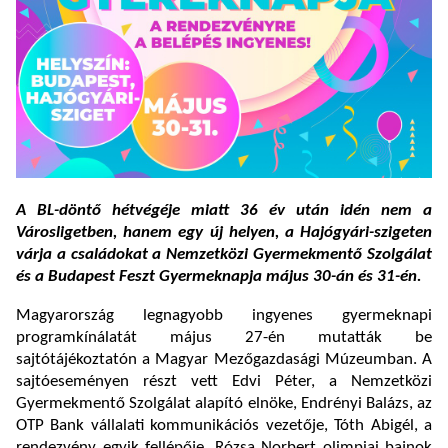
A BL-döntő hétvégéje miatt 36 év után idén nem a
Városligetben, hanem egy új helyen, a Hajógyári-szigeten
várja a családokat a Nemzetközi Gyermekmentő Szolgálat
és a Budapest Feszt Gyermeknapja május 30-án és 31-én.
Magyarország legnagyobb ingyenes gyermeknapi
programkínálatát május 27-én mutatták be
sajtótájékoztatón a Magyar Mezőgazdasági Múzeumban. A
sajtóeseményen részt vett Edvi Péter, a Nemzetközi
Gyermekmentő Szolgálat alapító elnöke, Endrényi Balázs, az
OTP Bank vállalati kommunikációs vezetője, Tóth Abigél, a
rendezvény egyik fellépője, Rózsa Norbert olimpiai bajnok