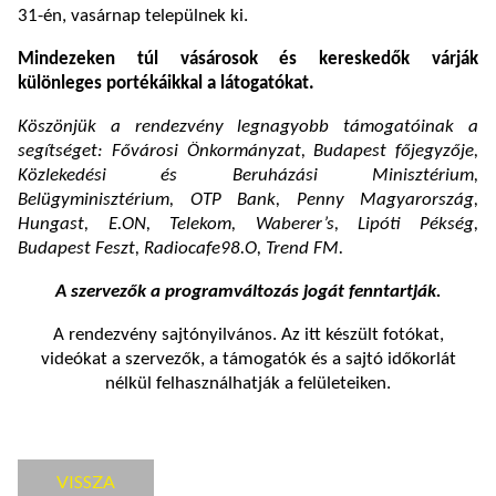
31-én, vasárnap települnek ki.
Mindezeken túl vásárosok és kereskedők várják
különleges portékáikkal a látogatókat.
Köszönjük a rendezvény legnagyobb támogatóinak a
segítséget: Fővárosi Önkormányzat, Budapest főjegyzője,
Közlekedési és Beruházási Minisztérium,
Belügyminisztérium, OTP Bank, Penny Magyarország,
Hungast, E.ON, Telekom, Waberer’s, Lipóti Pékség,
Budapest Feszt, Radiocafe98.O, Trend FM.
A szervezők a programváltozás jogát fenntartják.
A rendezvény sajtónyilvános. Az itt készült fotókat,
videókat a szervezők, a támogatók és a sajtó időkorlát
nélkül felhasználhatják a felületeiken.
VISSZA