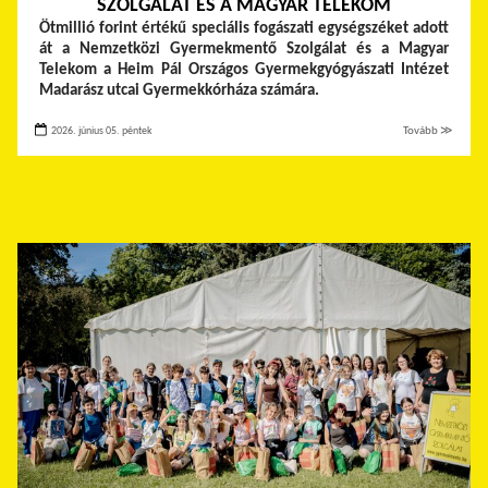
SZOLGÁLAT ÉS A MAGYAR TELEKOM
Ötmillió forint értékű speciális fogászati egységszéket adott
át a Nemzetközi Gyermekmentő Szolgálat és a Magyar
Telekom a Heim Pál Országos Gyermekgyógyászati Intézet
Madarász utcai Gyermekkórháza számára.
2026. június 05. péntek
Tovább ≫