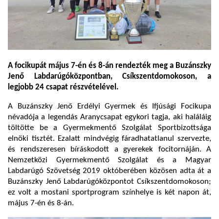
A focikupát május 7-én és 8-án rendezték meg a Buzánszky
Jenő Labdarúgóközpontban, Csíkszentdomokoson, a
legjobb 24 csapat részvételével.
A Buzánszky Jenő Erdélyi Gyermek és Ifjúsági Focikupa
névadója a legendás Aranycsapat egykori tagja, aki haláláig
töltötte be a Gyermekmentő Szolgálat Sportbizottsága
elnöki tisztét. Ezalatt mindvégig fáradhatatlanul szervezte,
és rendszeresen bíráskodott a gyerekek focitornáján. A
Nemzetközi Gyermekmentő Szolgálat és a Magyar
Labdarúgó Szövetség 2019 októberében közösen adta át a
Buzánszky Jenő Labdarúgóközpontot Csíkszentdomokoson;
ez volt a mostani sportprogram színhelye is két napon át,
május 7-én és 8-án.