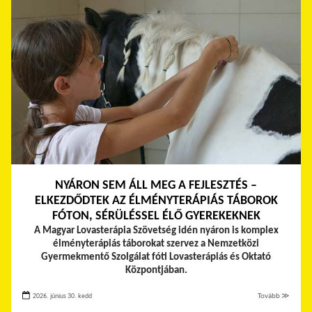
NYÁRON SEM ÁLL MEG A FEJLESZTÉS –
ELKEZDŐDTEK AZ ÉLMÉNYTERÁPIÁS TÁBOROK
FÓTON, SÉRÜLÉSSEL ÉLŐ GYEREKEKNEK
A Magyar Lovasterápia Szövetség idén nyáron is komplex
élményterápiás táborokat szervez a Nemzetközi
Gyermekmentő Szolgálat fóti Lovasterápiás és Oktató
Központjában.
2026. június 30. kedd
Tovább ≫