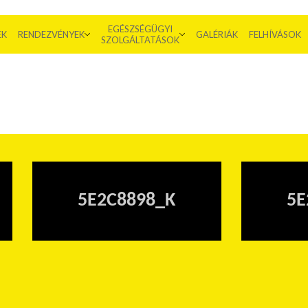
EGÉSZSÉGÜGYI
EK
RENDEZVÉNYEK
GALÉRIÁK
FELHÍVÁSOK
SZOLGÁLTATÁSOK
5E2C8898_K
5E