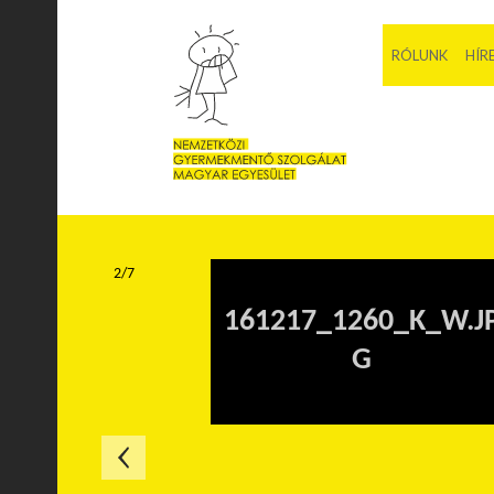
RÓLUNK
HÍR
2/7
161217_1260_K_W.J
G