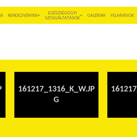
EGÉSZSÉGÜGYI
EK
RENDEZVÉNYEK
GALÉRIÁK
FELHÍVÁSOK
SZOLGÁLTATÁSOK
P
161217_1316_K_W.JP
161217
G