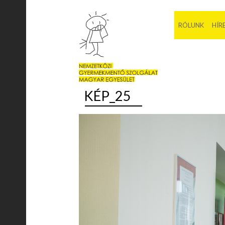
RÓLUNK
HÍR
KÉP_25