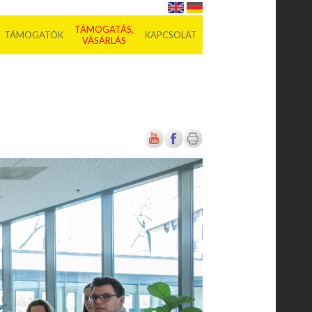
TÁMOGATÁS,
TÁMOGATÓK
KAPCSOLAT
VÁSÁRLÁS