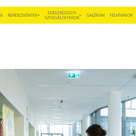
EGÉSZSÉGÜGYI
EK
RENDEZVÉNYEK
GALÉRIÁK
FELHÍVÁSOK
SZOLGÁLTATÁSOK