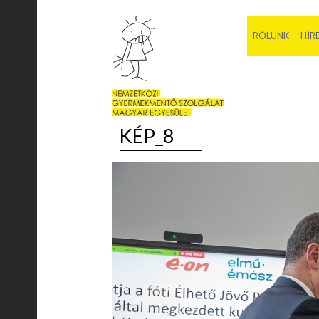
RÓLUNK
HÍR
KÉP_8