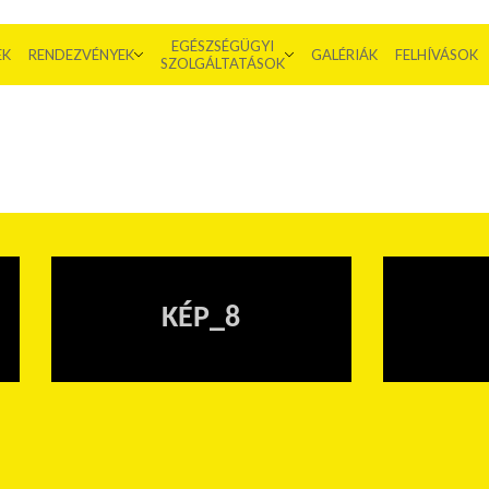
EGÉSZSÉGÜGYI
EK
RENDEZVÉNYEK
GALÉRIÁK
FELHÍVÁSOK
SZOLGÁLTATÁSOK
KÉP_8