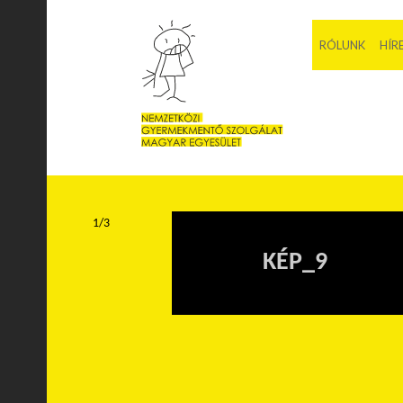
RÓLUNK
HÍR
1/3
KÉP_9