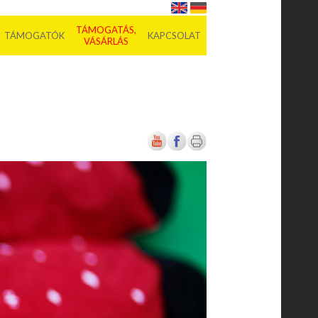
TÁMOGATÁS,
TÁMOGATÓK
KAPCSOLAT
VÁSÁRLÁS