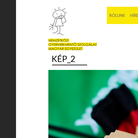
RÓLUNK
HÍR
KÉP_2