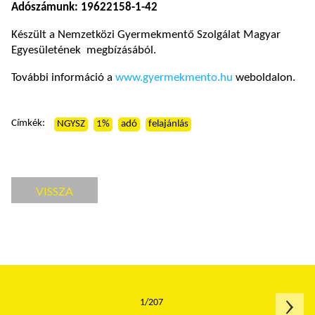
Adószámunk: 19622158-1-42
Készült a Nemzetközi Gyermekmentő Szolgálat Magyar
Egyesületének megbízásából.
További információ a
www.gyermekmento.hu
weboldalon.
Címkék:
NGYSZ
1%
adó
felajánlás
VISSZA
1/207