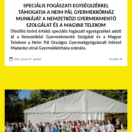
SPECIÁLIS FOGÁSZATI EGYSÉGSZÉKKEL
TÁMOGATJA A HEIM PÁL GYERMEKKÓRHÁZ
MUNKÁJÁT A NEMZETKÖZI GYERMEKMENTŐ
SZOLGÁLAT ÉS A MAGYAR TELEKOM
Ötmillió forint értékű speciális fogászati egységszéket adott
át a Nemzetközi Gyermekmentő Szolgálat és a Magyar
Telekom a Heim Pál Országos Gyermekgyógyászati Intézet
Madarász utcai Gyermekkórháza számára.
2026. június 05. péntek
Tovább ≫